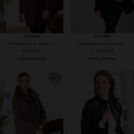
CITYZEN
CITYZEN
Chaqueta slim de piel de cordero en burdeos, brillo para noche.
Chaquetón de piel de cordero vuelta en negro. Capucha y diseño recto.
499,00 €
1 189,00 €
NUEVA COLECCIÓN
OTOÑO/INVIERNO
TALLAS DISPONIBLES
TALLAS DISPONIBLES
42
44
46
48
50
42
44
50