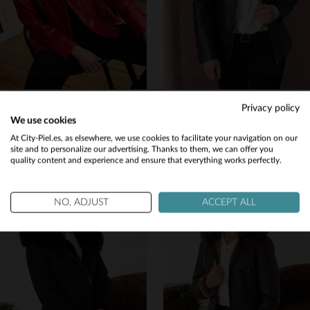
CITYZEN
CITYZEN
Privacy policy
Blouson en cuero rojo, corte ajustado y acabados dorados. Look biker.
IRINA: blusón de cuero de cordero en negro perla, fresco y versátil.
We use cookies
449,00 €
499,00 €
Would you like to be redirected to our English site?
At City-Piel.es, as elsewhere, we use cookies to facilitate your navigation on our
site and to personalize our advertising. Thanks to them, we can offer you
NUEVA COLECCIÓN
NUEVA COLECCIÓN
quality content and experience and ensure that everything works perfectly.
No
Yes
NO, ADJUST
ACCEPT ALL
TALLAS DISPONIBLES
TALLAS DISPONIBLES
38
40
42
44
46
38
42
44
46
48
48
50
50