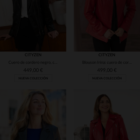
48
50
48
50
CITYZEN
CITYZEN
Cuero de cordero negro, corte slim y detalles metálicos. Estilo biker.
Blouson Irina: cuero de cordero rojo perla. Corte slimfit clásico.
449,00 €
499,00 €
NUEVA COLECCIÓN
NUEVA COLECCIÓN
TALLAS DISPONIBLES
TALLAS DISPONIBLES
40
42
44
46
48
38
40
42
44
46