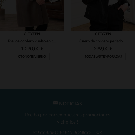
CITYZEN
CITYZEN
Piel de cordero vuelto en taupe: blusón reversible y sofisticado.
Cuero de cordero perlado azul marino: blouson motero de corte clásico.
1 290,00 €
399,00 €
OTOÑO/INVIERNO
TODAS LAS TEMPORADAS
NOTICIAS
TALLAS DISPONIBLES
TALLAS DISPONIBLES
Reciba por correo nuestras promociones
42
44
50
50
y chollos !
OK