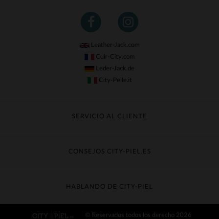
Leather-Jack.com
Cuir-City.com
Leder-Jack.de
City-Pelle.it
SERVICIO AL CLIENTE
Seguir mi pedido
Cambio & Reembolso
CONSEJOS CITY-PIEL.ES
Preguntas frecuentes
Cuidado de la piel
Entrega gratis
Contacte con el servicio de atención al cliente
Guía de materiales
HABLANDO DE CITY-PIEL
Guia de talla
Descubra City-piel
© Reservados todos los derecho 2026