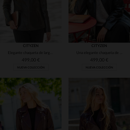
CITYZEN
CITYZEN
Elegante chaqueta de largo medio en piel fina y ligera de color marrón.
Una elegante chaqueta de largo medio en piel fina y ligera de color azul marino.
499,00 €
499,00 €
NUEVA COLECCIÓN
NUEVA COLECCIÓN
TALLAS DISPONIBLES
TALLAS DISPONIBLES
38
40
42
44
46
38
40
42
44
46
48
50
52
48
50
52