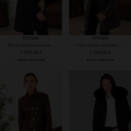
CITYZEN
CITYZEN
Piel de cordero y zorro negro: chaquetón 3/4 cálido y sofisticado.
Cuero merino chocolate, capucha de zorro. Chaqueta 3/4 chic y cálida.
1 599,00 €
1 599,00 €
NUEVA COLECCIÓN
NUEVA COLECCIÓN
TALLAS DISPONIBLES
TALLAS DISPONIBLES
38
40
42
44
46
38
40
42
44
46
48
50
48
50