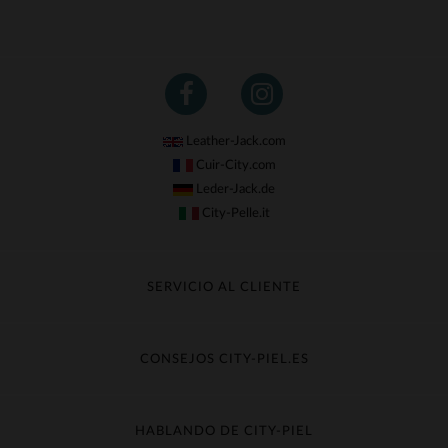
Leather-Jack.com
Cuir-City.com
Leder-Jack.de
City-Pelle.it
SERVICIO AL CLIENTE
Seguir mi pedido
Cambio & Reembolso
CONSEJOS CITY-PIEL.ES
Preguntas frecuentes
Cuidado de la piel
Entrega gratis
Contacte con el servicio de atención al cliente
Guía de materiales
HABLANDO DE CITY-PIEL