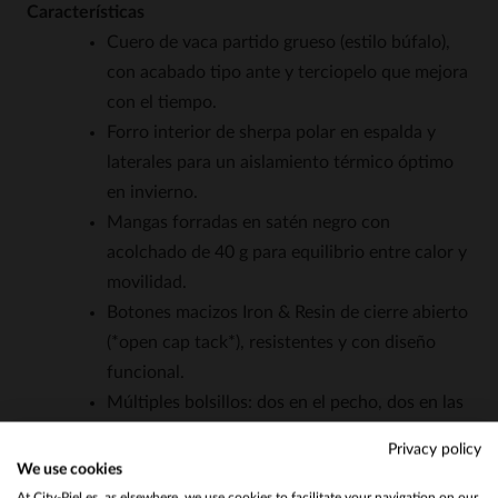
Características
Cuero de vaca partido grueso (estilo búfalo),
con acabado tipo ante y terciopelo que mejora
con el tiempo.
Forro interior de sherpa polar en espalda y
laterales para un aislamiento térmico óptimo
en invierno.
Mangas forradas en satén negro con
acolchado de 40 g para equilibrio entre calor y
movilidad.
Botones macizos Iron & Resin de cierre abierto
(*open cap tack*), resistentes y con diseño
funcional.
Múltiples bolsillos: dos en el pecho, dos en las
manos, dos interiores (uno con cremallera y
Privacy policy
otro con botón a presión) y una pequeña para
We use cookies
Would you like to be redirected to our English site?
teléfono.
At City-Piel.es, as elsewhere, we use cookies to facilitate your navigation on our