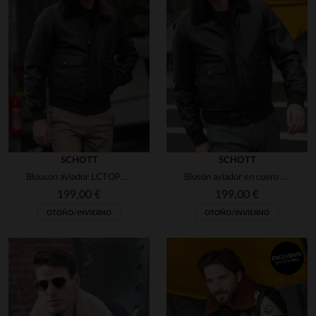
invierno. Así que la XL es 
perfecta para mí, 180 cm, 81
Opinión del
25/10/2025
, tras u
experiencia del
18/10/2025
por
J.
Publicado originalmente en
leder
jack.de (de)
VER RESEÑA ORIGINAL
Informe
SCHOTT
SCHOTT
1
Blouson aviador LCTOPGUN de Schott. Cuero de cordero y corte ajustado.
Blusón aviador en cuero de cordero negro, corte ceñido. Schott.
199,00 €
199,00 €
OTOÑO/INVIERNO
OTOÑO/INVIERNO