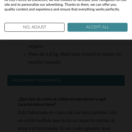
site and to personalize our advertising. Thanks to them, we can offer you
Corte *slim fit* que se ajusta al cuerpo sin
quality content and experience and ensure that everything works perfectly.
No
limitar la comodidad, recomendado en talla
habitual.
Yes
NO, ADJUST
ACCEPT ALL
Detalles prácticos: cordón en el cuello para
colgar la prenda y opción de cuello de piel
vegana.
Peso de 1,8 kg, ideal para trayectos largos sin
resultar pesado.
PREGUNTAS FRECUENTES
¿Qué tipo de cuero se utiliza en este blusón y qué
características tiene?
Está fabricado en cuero de vacheta partido, con
un estilo buffalo que le da un aspecto similar al
ante o al terciopelo. Es un cuero grueso, muy