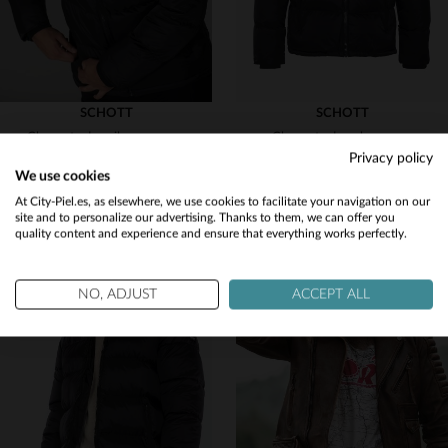
SCHOTT
SCHOTT
Chaqueta de nailon negra para hombre
Chaqueta de nylon negra
Privacy policy
149,00 €
149,00 €
We use cookies
OTOÑO/INVIERNO
OTOÑO/INVIERNO
Would you like to be redirected to our English site?
At City-Piel.es, as elsewhere, we use cookies to facilitate your navigation on our
site and to personalize our advertising. Thanks to them, we can offer you
quality content and experience and ensure that everything works perfectly.
No
Yes
NO, ADJUST
ACCEPT ALL
TALLAS DISPONIBLES
TALLAS DISPONIBLES
XS
S
2XL
3XL
XS
S
XL
2XL
3XL