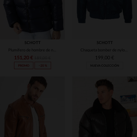
SCHOTT
SCHOTT
Plumífero de hombre de nailon azul marino
Chaqueta bomber de nylon reciclado azul marino
151,20 €
199,00 €
189,00 €
PROMO
−20 %
NUEVA COLECCIÓN
TALLAS DISPONIBLES
TALLAS DISPONIBLES
XS
M
L
XL
2XL
XS
S
M
L
XL