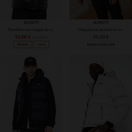
SCHOTT
SCHOTT
Plumífero sin mangas de nailon negro
Chaqueta de plumón sin mangas azul marino
92,00 €
95,00 €
115,00 €
PROMO
−20 %
NUEVA COLECCIÓN
TALLAS DISPONIBLES
TALLAS DISPONIBLES
XS
XS
S
M
XL