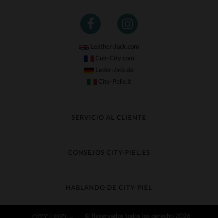
Leather-Jack.com
Cuir-City.com
Leder-Jack.de
City-Pelle.it
SERVICIO AL CLIENTE
Seguir mi pedido
Cambio & Reembolso
CONSEJOS CITY-PIEL.ES
Preguntas frecuentes
Cuidado de la piel
Entrega gratis
Contacte con el servicio de atención al cliente
Guía de materiales
HABLANDO DE CITY-PIEL
Guia de talla
Descubra City-piel
© Reservados todos los derecho 2026