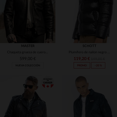
2XL
3XL
4XL
2XL
3XL
4XL
MASTER
SCHOTT
Chaqueta gruesa de cuero negro con cuello de motero.
Plumífero de nailon negro para hombre.
599,00 €
119,20 €
149,00 €
NUEVA COLECCIÓN
PROMO
−20 %
TALLAS DISPONIBLES
TALLAS DISPONIBLES
XS
S
M
L
XL
XS
S
M
L
XL