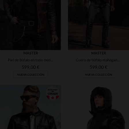
(1)
(1)
(2)
(5)
(6)
(3)
(30)
(30)
(5)
(1)
(1)
MASTER
MASTER
(5)
Piel de búfalo en tono óxido, corte ajustado y estilo biker atemporal.
Cuero de búfalo mahogany, rústico. Detalles western y corte trucker.
(1)
(3)
599,00 €
599,00 €
(3)
NUEVA COLECCIÓN
NUEVA COLECCIÓN
(3)
(1)
(4)
(1)
(1)
(16)
(7)
(4)
(22)
TALLAS DISPONIBLES
TALLAS DISPONIBLES
(19)
(1)
(7)
XS
S
M
L
XL
XS
S
M
L
XL
(1)