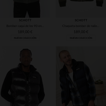
SCHOTT
SCHOTT
Bomber caqui de los 90 en nylon reciclado
Chaqueta bomber de nailon reciclado de color caqui
189,00 €
189,00 €
NUEVA COLECCIÓN
NUEVA COLECCIÓN
TALLAS DISPONIBLES
TALLAS DISPONIBLES
XS
S
M
XL
5XL
XS
S
L
3XL