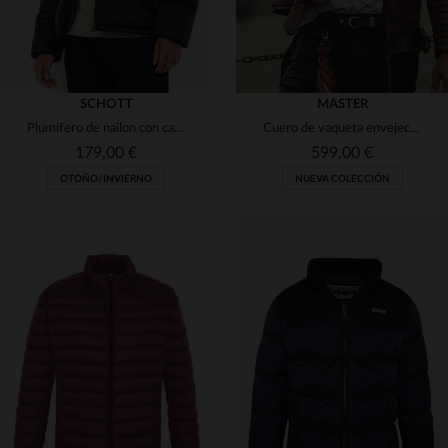
SCHOTT
MASTER
Plumífero de nailon con capucha negra
Cuero de vaqueta envejecido, costuras a mano y estilo biker rebelde.
179,00 €
599,00 €
OTOÑO/INVIERNO
NUEVA COLECCIÓN
TALLAS DISPONIBLES
XS
S
M
L
XL
TALLAS DISPONIBLES
2XL
XS
M