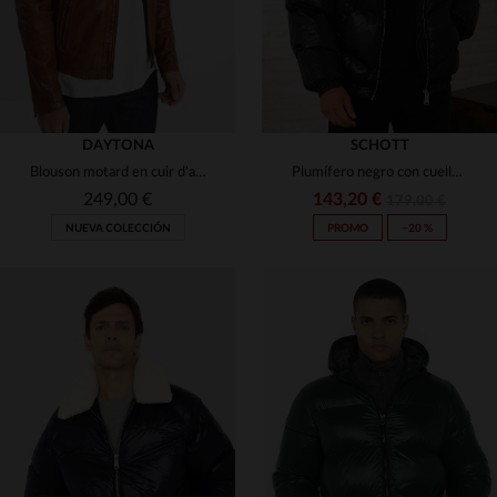
DAYTONA
SCHOTT
Blouson motard en cuir d'agneau cognac, souple et intemporel.
Plumífero negro con cuello de piel sintética y corte oversize
249,00 €
143,20 €
179,00 €
NUEVA COLECCIÓN
PROMO
−20 %
TALLAS DISPONIBLES
XS
S
M
L
XL
TALLAS DISPONIBLES
2XL
3XL
4XL
5XL
XS
S
M