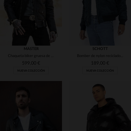
2XL
3XL
4XL
2XL
3XL
16 ANS
MASTER
SCHOTT
Chaqueta biker gruesa de cuero negro
Bomber de nylon reciclado azul marino
599,00 €
189,00 €
NUEVA COLECCIÓN
NUEVA COLECCIÓN
TALLAS DISPONIBLES
TALLAS DISPONIBLES
XS
S
M
L
XL
XS
S
M
L
XL
2XL
3XL
4XL
2XL
3XL
4XL
5XL