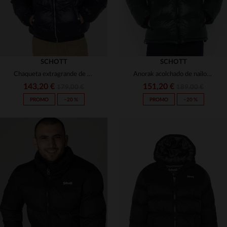
SCHOTT
SCHOTT
Chaqueta extragrande de plumón textil brillante con cuello de piel sintética
Anorak acolchado de nailon verde bosque
143,20 €
151,20 €
179,00 €
189,00 €
PROMO
−20 %
PROMO
−20 %
TALLAS DISPONIBLES
TALLAS DISPONIBLES
XS
S
M
L
XL
XS
S
M
L
XL
2XL
2XL