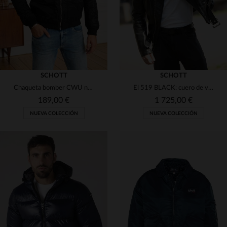
SCHOTT
SCHOTT
Chaqueta bomber CWU negra
El 519 BLACK: cuero de vaqueta, corte slim y diseño motero atemporal.
189,00 €
1 725,00 €
NUEVA COLECCIÓN
NUEVA COLECCIÓN
TALLAS DISPONIBLES
XS
S
M
L
XL
TALLAS DISPONIBLES
XS
S
M
XL
5XL
2XL
3XL