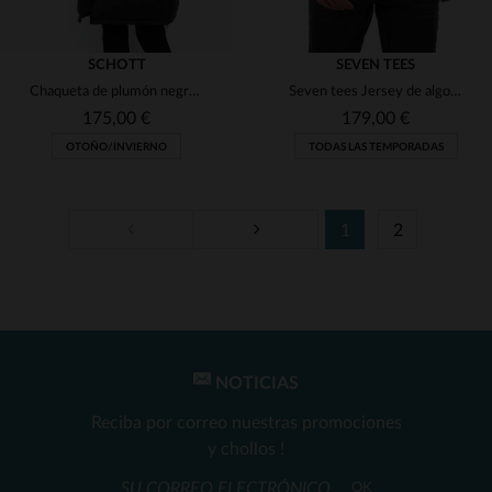
SCHOTT
SEVEN TEES
Chaqueta de plumón negra extra larga
Seven tees Jersey de algodón y cuero Negro
175,00 €
179,00 €
OTOÑO/INVIERNO
TODAS LAS TEMPORADAS
1
2
TALLAS DISPONIBLES
TALLAS DISPONIBLES
XS
XS
NOTICIAS
Reciba por correo nuestras promociones
y chollos !
OK