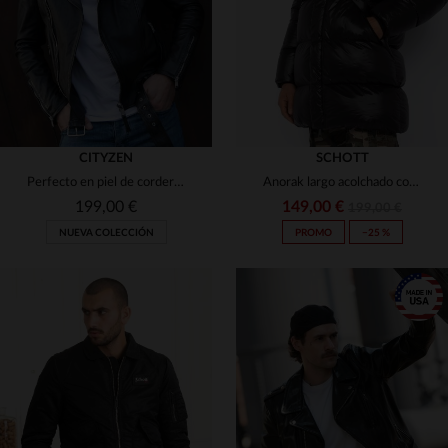
CITYZEN
SCHOTT
Perfecto en piel de cordero, ligero y ajustado. Estilo rock atemporal.
Anorak largo acolchado con capucha negra
199,00 €
149,00 €
199,00 €
NUEVA COLECCIÓN
PROMO
−25 %
TALLAS DISPONIBLES
TALLAS DISPONIBLES
XS
S
M
L
XS
S
L
XL
2XL