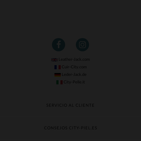
Leather-Jack.com
Cuir-City.com
Leder-Jack.de
City-Pelle.it
SERVICIO AL CLIENTE
Seguir mi pedido
Cambio & Reembolso
CONSEJOS CITY-PIEL.ES
Preguntas frecuentes