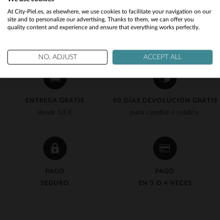
Would you like to be redirected to our English site?
At City-Piel.es, as elsewhere, we use cookies to facilitate your navigation on our
site and to personalize our advertising. Thanks to them, we can offer you
quality content and experience and ensure that everything works perfectly.
No
Yes
NO, ADJUST
ACCEPT ALL
ENTREGA GRATIS
90 DÍAS DEVOLUCIÓN GRATIS
desde 50 €
para cambio o crédito
PAGO
PAGO
SEGURO
EN 3 O 4 VECES