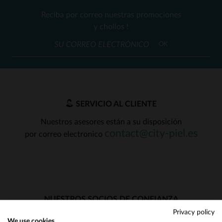
Reciba por correo nuestras promociones
y chollos !
OK
SERVICIO AL CLIENTE
Nuestros asesores están a su disposición
contact@city-piel.es
por correo electronico
NUESTROS SOCIOS DE CONFIANZA
Privacy policy
We use cookies