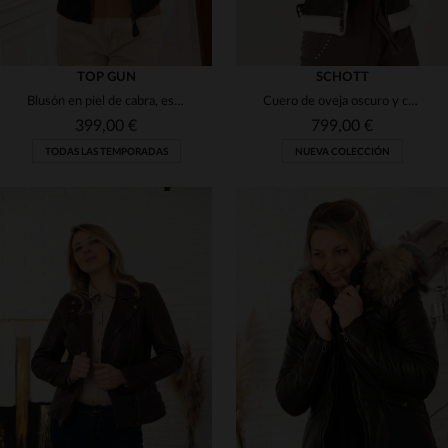
TOP GUN
SCHOTT
Blusón en piel de cabra, estilo aviador, con detalles emblemáticos.
Cuero de oveja oscuro y capucha forrada: el bombardero Schott clásico.
399,00 €
799,00 €
TODAS LAS TEMPORADAS
NUEVA COLECCIÓN
TALLAS DISPONIBLES
TALLAS DISPONIBLES
XL
2XL
XS
S
M
XL