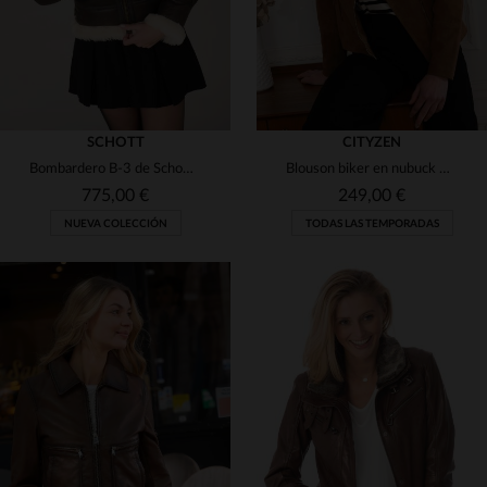
SCHOTT
CITYZEN
Bombardero B-3 de Schott en cuero de oveja doble faz, marrón oscuro.
Blouson biker en nubuck marrón claro, corte slimfit de Cityzen.
775,00 €
249,00 €
NUEVA COLECCIÓN
TODAS LAS TEMPORADAS
TALLAS DISPONIBLES
TALLAS DISPONIBLES
XS
S
L
XL
2XL
S
M
L