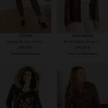
CITYZEN
ROSE GARDEN
Leggings de cuero marrón para mujer
Blusón aviadora en cuero de cordero lavado y efecto envejecido.
399,00 €
299,00 €
TODAS LAS TEMPORADAS
TODAS LAS TEMPORADAS
TALLAS DISPONIBLES
TALLAS DISPONIBLES
36
38
40
S
M
L