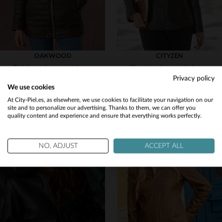
OAKWOOD
CITYZEN
Piel de cordero mateada, marrón. Abrigo ceñido y cálido para invierno.
Elegante chaqueta de largo medio en piel fina y ligera de color marrón.
Privacy policy
475,00 €
499,00 €
We use cookies
OTOÑO/INVIERNO
NUEVA COLECCIÓN
Would you like to be redirected to our English site?
At City-Piel.es, as elsewhere, we use cookies to facilitate your navigation on our
site and to personalize our advertising. Thanks to them, we can offer you
quality content and experience and ensure that everything works perfectly.
No
Yes
NO, ADJUST
ACCEPT ALL
TALLAS DISPONIBLES
38
40
42
44
46
TALLAS DISPONIBLES
M
L
XL
48
50
52