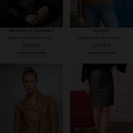
PATROUILLE DE FRANCE
SCHOTT
Corte slimfit en piel de cordero marrón: blusón aviador con emblema.
Chaqueta de cuero marrón perforada para mujer con cuello redondo.
489,00 €
249,00 €
NUEVA COLECCIÓN
NUEVA COLECCIÓN
TALLAS DISPONIBLES
TALLAS DISPONIBLES
L
XL
2XL
S
M
L
XL