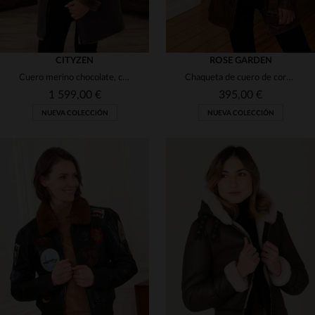
CITYZEN
ROSE GARDEN
Cuero merino chocolate, capucha de zorro. Chaqueta 3/4 chic y cálida.
Chaqueta de cuero de cordero envejecido, cálida y con cinturón.
1 599,00 €
395,00 €
NUEVA COLECCIÓN
NUEVA COLECCIÓN
TALLAS DISPONIBLES
38
40
42
44
46
TALLAS DISPONIBLES
48
50
S
M
XL
2XL