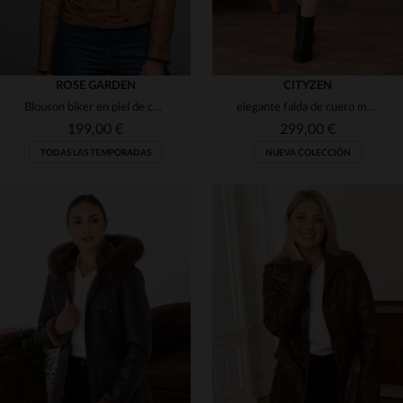
ROSE GARDEN
CITYZEN
Blouson biker en piel de cordero ajustada, con toques metálicos chic.
elegante falda de cuero marrón brillante
199,00 €
299,00 €
TODAS LAS TEMPORADAS
NUEVA COLECCIÓN
TALLAS DISPONIBLES
40
42
44
46
48
TALLAS DISPONIBLES
XL
2XL
50