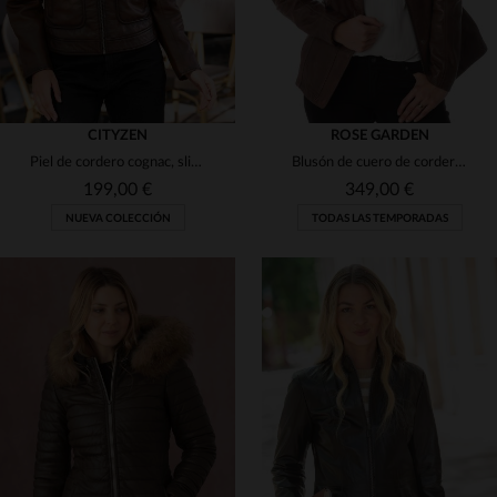
CITYZEN
ROSE GARDEN
Piel de cordero cognac, slimfit y biker. Ligero para el día a día.
Blusón de cuero de cordero con cuello desmontable, cálido y atemporal.
199,00 €
349,00 €
NUEVA COLECCIÓN
TODAS LAS TEMPORADAS
TALLAS DISPONIBLES
TALLAS DISPONIBLES
S
M
L
XL
2XL
S
M