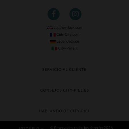
Leather-Jack.com
Cuir-City.com
Leder-Jack.de
City-Pelle.it
SERVICIO AL CLIENTE
Seguir mi pedido
Cambio & Reembolso
CONSEJOS CITY-PIEL.ES
Preguntas frecuentes
Cuidado de la piel
Entrega gratis
Contacte con el servicio de atención al cliente
Guía de materiales
HABLANDO DE CITY-PIEL
Guia de talla
Descubra City-piel
© Reservados todos los derecho 2026