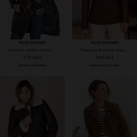
ROSE GARDEN
ROSE GARDEN
Cuero de cordero marrón Orion, capucha desmontable y corte ajustado.
Chaqueta de piel de oveja, tono bisonte, corte ajustado y clásico.
479,00 €
349,00 €
OTOÑO/INVIERNO
NUEVA COLECCIÓN
TALLAS DISPONIBLES
TALLAS DISPONIBLES
S
M
L
XL
2XL
S
M
L
XL
2XL
3XL
4XL
3XL
4XL