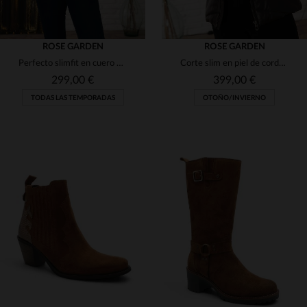
ROSE GARDEN
ROSE GARDEN
Perfecto slimfit en cuero de oveja marrón oscuro, elegante y versátil.
Corte slim en piel de cordero marrón, con cuello de piel auténtica.
299,00 €
399,00 €
TODAS LAS TEMPORADAS
OTOÑO/INVIERNO
TALLAS DISPONIBLES
TALLAS DISPONIBLES
M
XL
2XL
3XL
S
L
XL
2XL
3XL