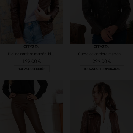
CITYZEN
CITYZEN
Piel de cordero marrón, blousón motero de corte slim y toque femenino.
Cuero de cordero marrón, corte ajustado. Estilo intemporal y práctico.
199,00 €
299,00 €
NUEVA COLECCIÓN
TODAS LAS TEMPORADAS
TALLAS DISPONIBLES
TALLAS DISPONIBLES
S
M
L
XL
2XL
38
40
42
44
46
3XL
4XL
48
50