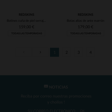
REDSKINS
REDSKINS
Botines cuña de piel serraje con aplicaciones de piel
Botas altas de ante marrón
159,00 €
179,00 €
TODAS LAS TEMPORADAS
TODAS LAS TEMPORADAS
1
2
3
4
TALLAS DISPONIBLES
36
37
38
39
40
TALLAS DISPONIBLES
41
36
37
38
39
40
NOTICIAS
Reciba por correo nuestras promociones
y chollos !
OK