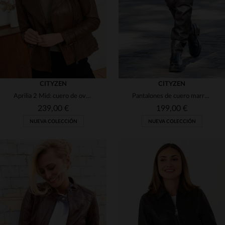
3XL
4XL
2XL
CITYZEN
CITYZEN
Aprilia 2 Mid: cuero de oveja marrón, estilo biker y detalles vintage.
Pantalones de cuero marrón para mujer
239,00 €
199,00 €
NUEVA COLECCIÓN
NUEVA COLECCIÓN
TALLAS DISPONIBLES
TALLAS DISPONIBLES
XS
S
M
L
XL
36
38
40
42
44
2XL
3XL
4XL
5XL
6XL
46