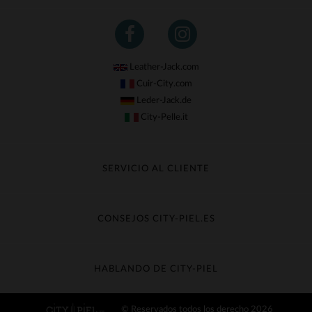
Leather-Jack.com
Cuir-City.com
Leder-Jack.de
City-Pelle.it
SERVICIO AL CLIENTE
Seguir mi pedido
Cambio & Reembolso
CONSEJOS CITY-PIEL.ES
Preguntas frecuentes
Cuidado de la piel
Entrega gratis
Contacte con el servicio de atención al cliente
Guía de materiales
HABLANDO DE CITY-PIEL
Guia de talla
Descubra City-piel
© Reservados todos los derecho 2026