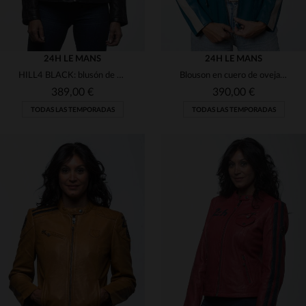
24H LE MANS
24H LE MANS
HILL4 BLACK: blusón de piel de cordero negra, corte regular y estilo desenfadado.
Blouson en cuero de oveja azul océano, ligero y de corte slimfit.
389,00 €
390,00 €
TODAS LAS TEMPORADAS
TODAS LAS TEMPORADAS
TALLAS DISPONIBLES
TALLAS DISPONIBLES
L
XL
M
L