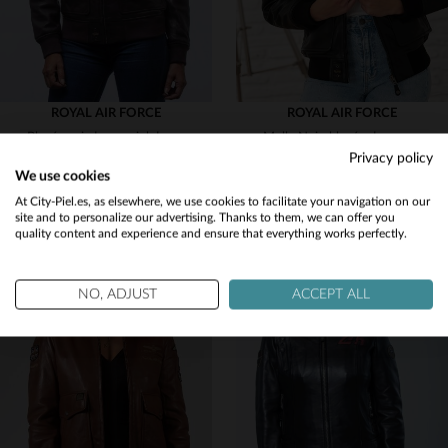
ROYAL AIR FORCE
ROYAL AIR FORCE
Blusón aviador en piel de cordero, corte slim y estilo RAF años 50.
Molly Noir: blusón de cuero de oveja, estilo aviador y cuello vegano.
Privacy policy
399,00 €
399,00 €
We use cookies
TODAS LAS TEMPORADAS
NUEVA COLECCIÓN
Would you like to be redirected to our English site?
At City-Piel.es, as elsewhere, we use cookies to facilitate your navigation on our
site and to personalize our advertising. Thanks to them, we can offer you
quality content and experience and ensure that everything works perfectly.
No
Yes
NO, ADJUST
ACCEPT ALL
TALLAS DISPONIBLES
TALLAS DISPONIBLES
S
M
L
L
XL
2XL