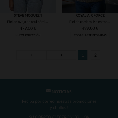
STEVE MCQUEEN
ROYAL AIR FORCE
Piel de oveja en azul nórdico, corte clásico y versátil.
Piel de cordero lisa en tono caqui, con detalles auténticos de la RAF.
479,00 €
499,00 €
NUEVA COLECCIÓN
TODAS LAS TEMPORADAS
1
2
TALLAS DISPONIBLES
TALLAS DISPONIBLES
S
L
XL
M
NOTICIAS
Reciba por correo nuestras promociones
y chollos !
OK