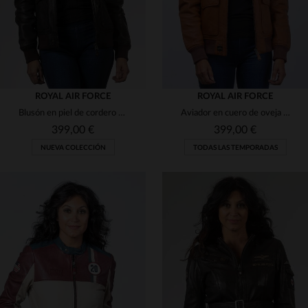
ROYAL AIR FORCE
ROYAL AIR FORCE
Blusón en piel de cordero oscuro con parches RAF y cuello de piel.
Aviador en cuero de oveja camel, corte slim fit femenino, estilo RAF.
399,00 €
399,00 €
NUEVA COLECCIÓN
TODAS LAS TEMPORADAS
TALLAS DISPONIBLES
TALLAS DISPONIBLES
S
L
2XL
XS
S
M