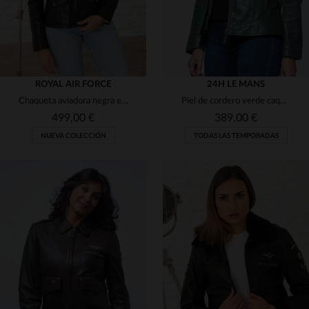
ROYAL AIR FORCE
24H LE MANS
Chaqueta aviadora negra en cuero de ovejaEstilo Spitfire corte regular
Piel de cordero verde caqui: blousón femenino con espíritu racing.
499,00 €
389,00 €
NUEVA COLECCIÓN
TODAS LAS TEMPORADAS
TALLAS DISPONIBLES
TALLAS DISPONIBLES
M
L
2XL
M
L
XL