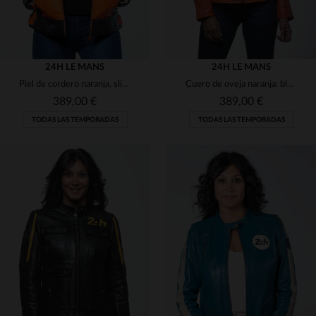
24H LE MANS
24H LE MANS
Piel de cordero naranja, slim fit y badges de las 24h Le Mans.
Cuero de oveja naranja: blouson femenino ligero y de corte regular.
389,00 €
389,00 €
TODAS LAS TEMPORADAS
TODAS LAS TEMPORADAS
TALLAS DISPONIBLES
TALLAS DISPONIBLES
S
L
XL
L