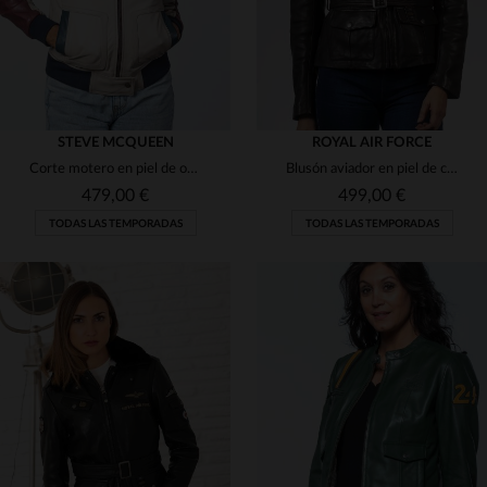
STEVE MCQUEEN
ROYAL AIR FORCE
Corte motero en piel de oveja rojo oscuro. Suave, ligero y elegante.
Blusón aviador en piel de cordero marrón oscuro, inspirado en la RAF.
479,00 €
499,00 €
TODAS LAS TEMPORADAS
TODAS LAS TEMPORADAS
TALLAS DISPONIBLES
TALLAS DISPONIBLES
S
M
L
M
XL
2XL