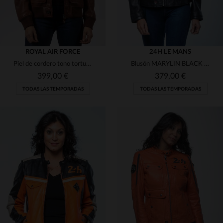
ROYAL AIR FORCE
24H LE MANS
Piel de cordero tono tortuga: el bomber Molly Tortoise atemporal.
Blusón MARYLIN BLACK en piel de cordero negra, sello Le Mans.
399,00 €
379,00 €
TODAS LAS TEMPORADAS
TODAS LAS TEMPORADAS
TALLAS DISPONIBLES
TALLAS DISPONIBLES
M
XL
L
2XL