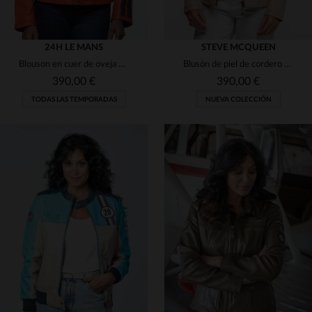
24H LE MANS
STEVE MCQUEEN
Blouson en cuer de oveja naranja, ligero y de corte regular.
Blusón de piel de cordero écru, corte motero e inspiración clásica.
390,00 €
390,00 €
TODAS LAS TEMPORADAS
NUEVA COLECCIÓN
TALLAS DISPONIBLES
TALLAS DISPONIBLES
L
XL
S
M
L