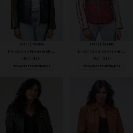
24H LE MANS
24H LE MANS
Piel de oveja fina en estilo motero. Ligera y apta para todo el año.
Blusón de piel de oveja en écru racing, corte regular y deportivo.
390,00 €
390,00 €
TODAS LAS TEMPORADAS
TODAS LAS TEMPORADAS
TALLAS DISPONIBLES
TALLAS DISPONIBLES
M
L
XL
S
L
XL