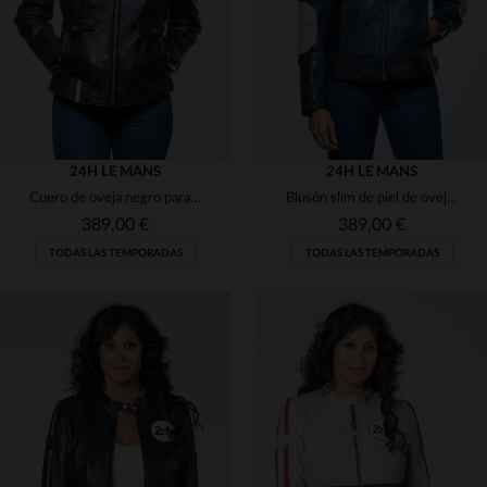
(31)
24H LE MANS
24H LE MANS
Cuero de oveja negro para el RITA BLACK. Blouson femenino y ligero.
Blusón slim de piel de oveja en azul real, estilo Le Mans.
389,00 €
389,00 €
TODAS LAS TEMPORADAS
TODAS LAS TEMPORADAS
TALLAS DISPONIBLES
TALLAS DISPONIBLES
M
L
XL
M
L
XL