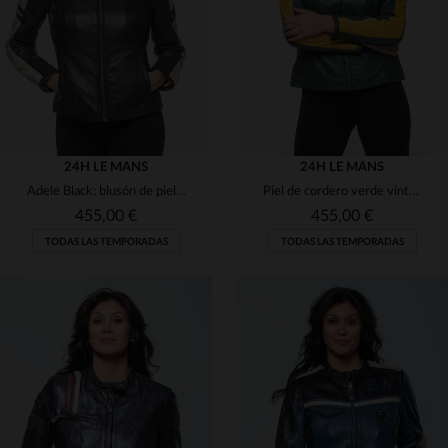
M
L
XL
2XL
L
XL
2XL
(1)
(2)
(3)
(192)
(2)
24H LE MANS
24H LE MANS
Adele Black: blusón de piel de cordero, estilo motero y corte regular.
Piel de cordero verde vintage: ligereza y estilo inspirado en Le Mans.
(33)
455,00 €
455,00 €
(126)
TODAS LAS TEMPORADAS
TODAS LAS TEMPORADAS
(81)
(35)
(1)
(8)
TALLAS DISPONIBLES
TALLAS DISPONIBLES
(1)
S
L
XL
S
M
L
XL