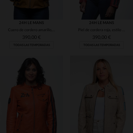
24H LE MANS
24H LE MANS
Cuero de cordero amarillo, blouson femenino inspirado en Le Mans.
Piel de cordera roja, estilo motero y licencia 24h Le Mans.
390,00 €
390,00 €
TODAS LAS TEMPORADAS
TODAS LAS TEMPORADAS
TALLAS DISPONIBLES
TALLAS DISPONIBLES
M
L
XL
M
L
XL