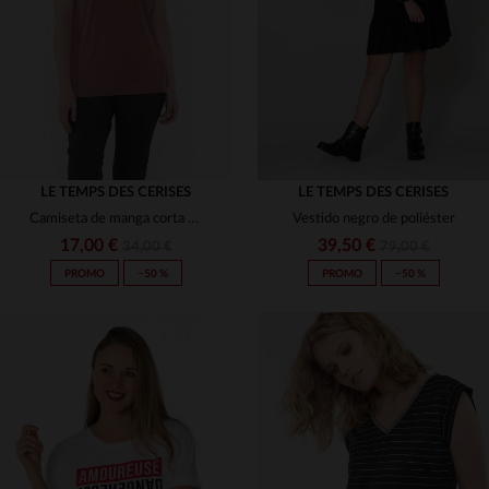
S
M
L
S
L
(1)
(4)
(4)
(7)
LE TEMPS DES CERISES
(8)
LE TEMPS DES CERISES
Camiseta de manga corta para mujer
Vestido negro de poliéster
(1)
17,00 €
39,50 €
34,00 €
79,00 €
(98)
PROMO
−50 %
PROMO
−50 %
(7)
(1)
(8)
(10)
TALLAS DISPONIBLES
TALLAS DISPONIBLES
(4)