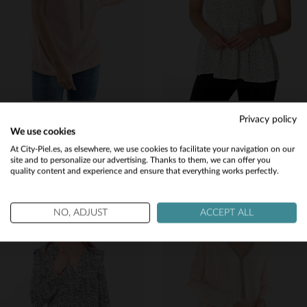
(31)
LE TEMPS DES CERISES
LE TEMPS DES CERISES
Privacy policy
Camiseta ligera de lino de color melocotón
Camiseta de mujer blanca fluida con lunares
We use cookies
22,45 €
24,50 €
44,90 €
49,00 €
Would you like to be redirected to our English site?
At City-Piel.es, as elsewhere, we use cookies to facilitate your navigation on our
site and to personalize our advertising. Thanks to them, we can offer you
PROMO
−50 %
PROMO
−50 %
quality content and experience and ensure that everything works perfectly.
No
Yes
NO, ADJUST
ACCEPT ALL
TALLAS DISPONIBLES
TALLAS DISPONIBLES
L
XS