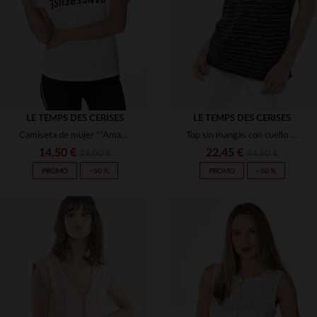
S
XS
S
(1)
(2)
(3)
(192)
(2)
LE TEMPS DES CERISES
LE TEMPS DES CERISES
Camiseta de mujer ""Amantes peligrosos""
Top sin mangas con cuello en V y rayas
(33)
14,50 €
22,45 €
29,00 €
44,90 €
(126)
PROMO
−50 %
PROMO
−50 %
(81)
(35)
(1)
(8)
TALLAS DISPONIBLES
TALLAS DISPONIBLES
(1)
S
XS