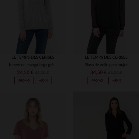
(7)
(1)
(10)
(1)
(4)
LE TEMPS DES CERISES
LE TEMPS DES CERISES
(4)
Jersey de manga larga gris claro
Blusa de voile para mujer
(2)
(1)
24,50 €
34,50 €
49,00 €
69,00 €
PROMO
−50 %
PROMO
−50 %
(1)
(8)
(138)
(49)
(2)
(2)
TALLAS DISPONIBLES
TALLAS DISPONIBLES
(2)