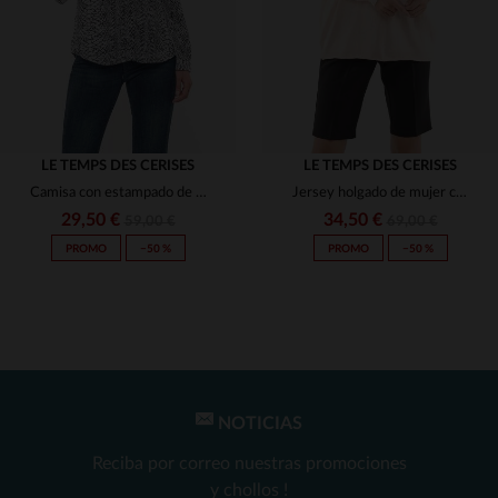
LE TEMPS DES CERISES
LE TEMPS DES CERISES
Camisa con estampado de serpiente
Jersey holgado de mujer con escote en pico
29,50 €
34,50 €
59,00 €
69,00 €
PROMO
−50 %
PROMO
−50 %
NOTICIAS
TALLAS DISPONIBLES
TALLAS DISPONIBLES
Reciba por correo nuestras promociones
XS
S
y chollos !