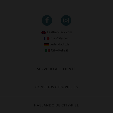
Leather-Jack.com
Cuir-City.com
Leder-Jack.de
City-Pelle.it
SERVICIO AL CLIENTE
Seguir mi pedido
Cambio & Reembolso
CONSEJOS CITY-PIEL.ES
Preguntas frecuentes
Cuidado de la piel
Entrega gratis
Contacte con el servicio de atención al cliente
Guía de materiales
HABLANDO DE CITY-PIEL
Guia de talla