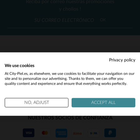
Reciba por correo nuestras promociones
S
M
L
2XL
M
L
XL
(3)
y chollos !
(112)
OK
(16)
(124)
(49)
SERVICIO AL CLIENTE
Privacy policy
(27)
We use cookies
Nuestros asesores están a su disposición
Would you like to be redirected to our English site?
At City-Piel.es, as elsewhere, we use cookies to facilitate your navigation on our
(1)
contact@city-piel.es
por correo electronico
site and to personalize our advertising. Thanks to them, we can offer you
quality content and experience and ensure that everything works perfectly.
No
(2)
Yes
NO, ADJUST
ACCEPT ALL
NUESTROS SOCIOS DE CONFIANZA