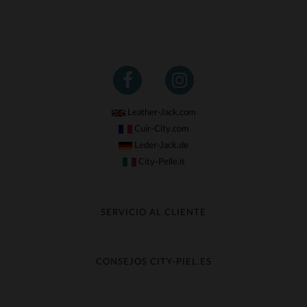
Leather-Jack.com
Cuir-City.com
Leder-Jack.de
City-Pelle.it
SERVICIO AL CLIENTE
Seguir mi pedido
Cambio & Reembolso
CONSEJOS CITY-PIEL.ES
Preguntas frecuentes
Cuidado de la piel
Entrega gratis