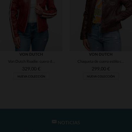
(7)
(1)
(2)
(109)
(1)
(47)
(2)
(1)
VON DUTCH
VON DUTCH
Von Dutch Roadie: cuero de oveja atlas veg rojo. Corte regular.
Chaqueta de cuero estilo camionero marrón para mujer con parches
(1)
(1)
(1)
329,00 €
299,00 €
(2)
NUEVA COLECCIÓN
NUEVA COLECCIÓN
(1)
(2)
(1)
(5)
(1)
(1)
NOTICIAS
TALLAS DISPONIBLES
TALLAS DISPONIBLES
(1)