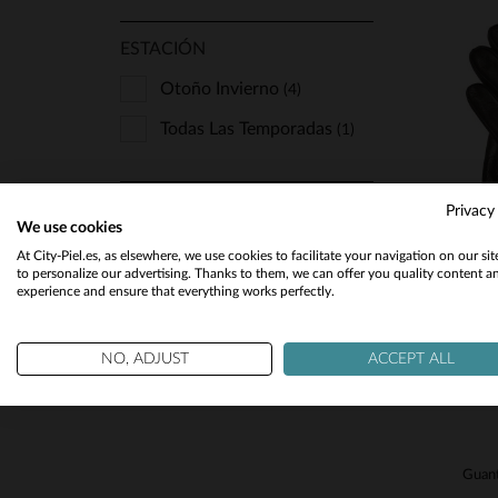
ESTACIÓN
Otoño Invierno
(4)
Todas Las Temporadas
(1)
T
Privacy
We use cookies
At City-Piel.es, as elsewhere, we use cookies to facilitate your navigation on our si
to personalize our advertising. Thanks to them, we can offer you quality content a
experience and ensure that everything works perfectly.
NO, ADJUST
ACCEPT ALL