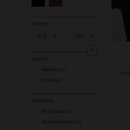
Negro
Marrón
S/M
M/L
L/XL
8
8 1/2
9
9 1/2
10
PREMIO
11
€
—
€
OK
MARCA
Redskins
(1)
Schott
(4)
MATERIAL
Piel Gruesa
(3)
Piel Semi Espesa
(2)