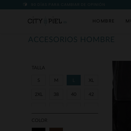
90 DÍAS PARA CAMBIAR DE OPINIÓN
HOMBRE
M
ACCESORIOS HOMBRE
TALLA
S
M
L
XL
2XL
38
40
42
44
80
85
90
COLOR
95
100
105
TU