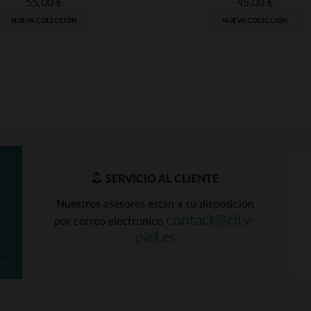
55,00 €
45,00 €
NUEVA COLECCIÓN
NUEVA COLECCIÓN
SERVICIO AL CLIENTE
Nuestros asesores están a su disposición
contact@city-
por correo electronico
ALLAS DISPONIBLES
TALLAS DISPONIBLE
piel.es
M
L
XL
L
XL