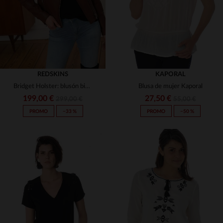
REDSKINS
KAPORAL
Bridget Holster: blusón biker en cuero de cordero coñac, corte slim.
Blusa de mujer Kaporal
199,00 €
27,50 €
299,00 €
55,00 €
PROMO
−33 %
PROMO
−50 %
TALLAS DISPONIBLES
TALLAS DISPONIBLES
XS
XS
S
M
L
XL