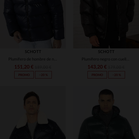
2XL
XS
S
L
XL
2XL
SCHOTT
SCHOTT
Plumífero de hombre de nailon azul marino
Plumífero negro con cuello de piel sintética y corte oversize
151,20 €
143,20 €
189,00 €
179,00 €
PROMO
−20 %
PROMO
−20 %
TALLAS DISPONIBLES
TALLAS DISPONIBLES
XS
M
L
XL
2XL
XS
S
M