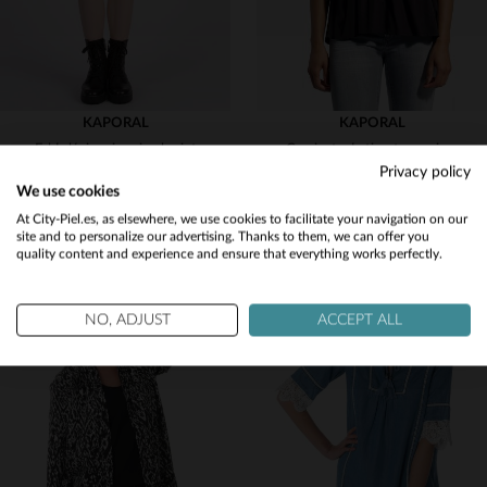
KAPORAL
KAPORAL
Falda lápiz roja animal print
Camiseta de tirantes mujer negra con escote en pico
Privacy policy
27,50 €
27,50 €
55,00 €
55,00 €
We use cookies
PROMO
−50 %
PROMO
−50 %
Would you like to be redirected to our English site?
At City-Piel.es, as elsewhere, we use cookies to facilitate your navigation on our
site and to personalize our advertising. Thanks to them, we can offer you
quality content and experience and ensure that everything works perfectly.
No
Yes
NO, ADJUST
ACCEPT ALL
TALLAS DISPONIBLES
TALLAS DISPONIBLES
XS
S
XS
S