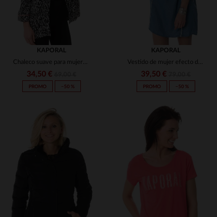
KAPORAL
KAPORAL
Chaleco suave para mujeres kaporal de verano
Vestido de mujer efecto denim azul froza denmed
34,50 €
39,50 €
69,00 €
79,00 €
PROMO
−50 %
PROMO
−50 %
TALLAS DISPONIBLES
TALLAS DISPONIBLES
XS
M
L
XS
S