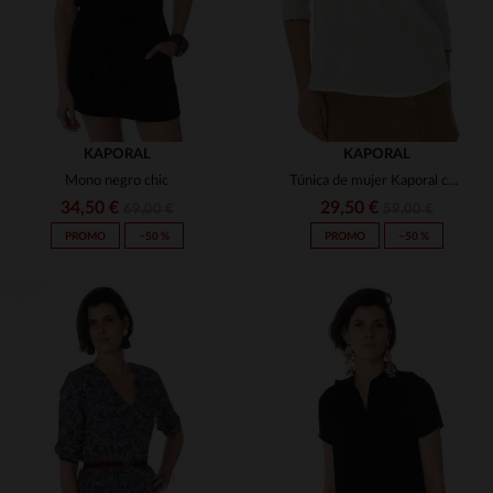
KAPORAL
KAPORAL
Mono negro chic
Túnica de mujer Kaporal con bordado
34,50 €
29,50 €
69,00 €
59,00 €
PROMO
−50 %
PROMO
−50 %
TALLAS DISPONIBLES
TALLAS DISPONIBLES
XS
S
XS
S
M
L