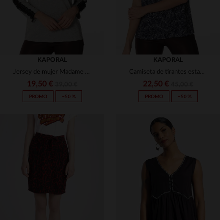
KAPORAL
KAPORAL
Jersey de mujer Madame Audacieuse
Camiseta de tirantes estampada con cuello en V
19,50 €
22,50 €
39,00 €
45,00 €
PROMO
−50 %
PROMO
−50 %
TALLAS DISPONIBLES
TALLAS DISPONIBLES
XS
S
XS
L
XL