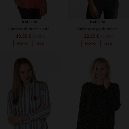
KAPORAL
KAPORAL
Camiseta de tirantes para mujer con borla en coral
Camiseta negra de tirantes para mujer
19,50 €
22,50 €
39,00 €
45,00 €
PROMO
−50 %
PROMO
−50 %
TALLAS DISPONIBLES
TALLAS DISPONIBLES
XS
S
XS
S