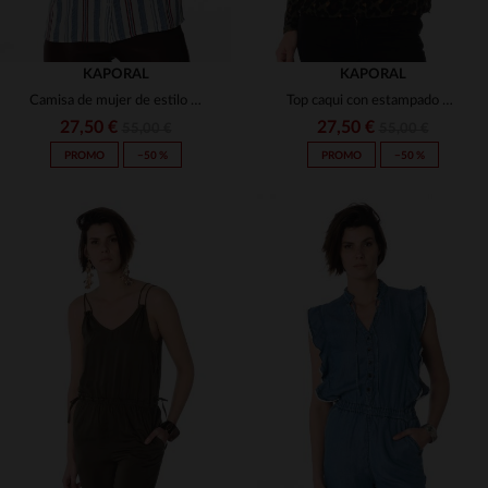
KAPORAL
KAPORAL
Camisa de mujer de estilo británico
Top caqui con estampado de leopardo de Kaporal
27,50 €
27,50 €
55,00 €
55,00 €
PROMO
−50 %
PROMO
−50 %
TALLAS DISPONIBLES
TALLAS DISPONIBLES
XS
S
XS
S