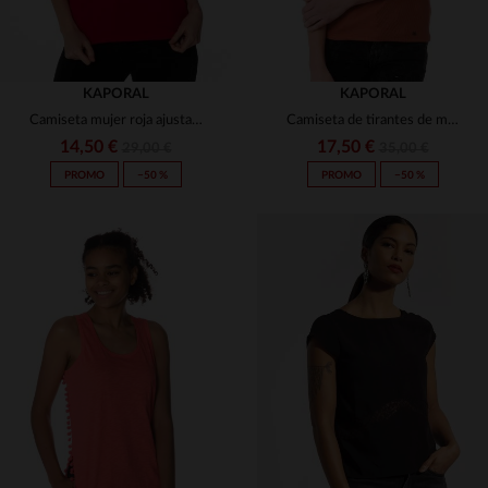
KAPORAL
KAPORAL
Camiseta mujer roja ajustada
Camiseta de tirantes de mujer Kaporal chutney naranja
14,50 €
17,50 €
29,00 €
35,00 €
PROMO
−50 %
PROMO
−50 %
TALLAS DISPONIBLES
TALLAS DISPONIBLES
XS
XS
S