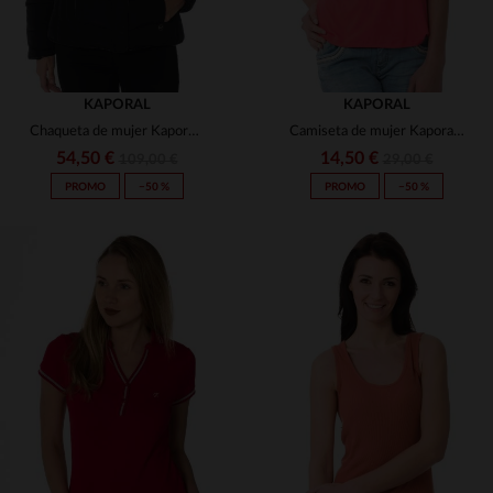
KAPORAL
KAPORAL
Chaqueta de mujer Kaporal negra
Camiseta de mujer Kaporal verano 2017
54,50 €
14,50 €
109,00 €
29,00 €
PROMO
−50 %
PROMO
−50 %
TALLAS DISPONIBLES
TALLAS DISPONIBLES
XS
XS