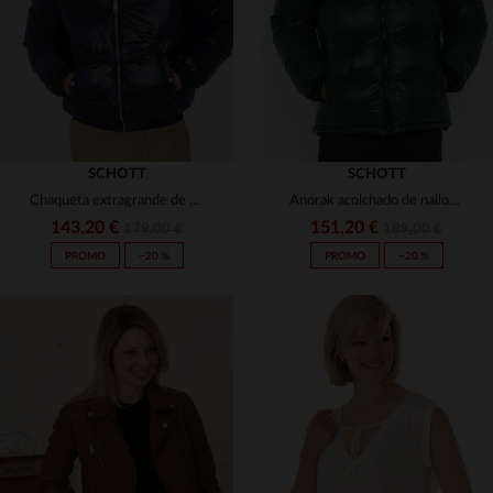
SCHOTT
SCHOTT
Chaqueta extragrande de plumón textil brillante con cuello de piel sintética
Anorak acolchado de nailon verde bosque
143,20 €
151,20 €
179,00 €
189,00 €
PROMO
−20 %
PROMO
−20 %
TALLAS DISPONIBLES
TALLAS DISPONIBLES
XS
S
M
L
XL
XS
S
M
L
XL
2XL
2XL