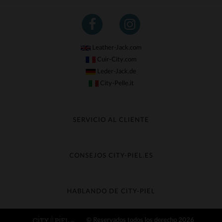
Leather-Jack.com
Cuir-City.com
Leder-Jack.de
City-Pelle.it
SERVICIO AL CLIENTE
Seguir mi pedido
Cambio & Reembolso
CONSEJOS CITY-PIEL.ES
Preguntas frecuentes
Cuidado de la piel
Entrega gratis
Contacte con el servicio de atención al cliente
Guía de materiales
HABLANDO DE CITY-PIEL
Guia de talla
Descubra City-piel
© Reservados todos los derecho 2026