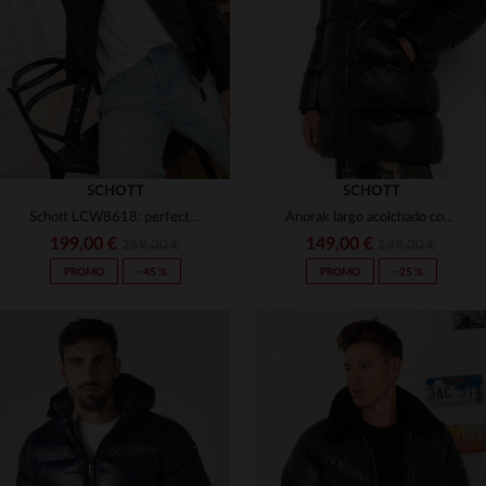
2XL
2XL
3XL
16 ANS
SCHOTT
SCHOTT
Schott LCW8618: perfecto en piel de cordero, ligero y ajustado.
Anorak largo acolchado con capucha negra
199,00 €
149,00 €
359,00 €
199,00 €
PROMO
−45 %
PROMO
−25 %
TALLAS DISPONIBLES
XS
S
M
L
XL
TALLAS DISPONIBLES