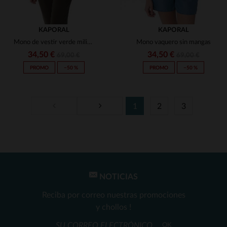
KAPORAL
KAPORAL
Mono de vestir verde militar
Mono vaquero sin mangas
34,50 €
34,50 €
69,00 €
69,00 €
PROMO
−50 %
PROMO
−50 %
1
2
3
TALLAS DISPONIBLES
TALLAS DISPONIBLES
XS
S
XS
M
NOTICIAS
Reciba por correo nuestras promociones
y chollos !
OK