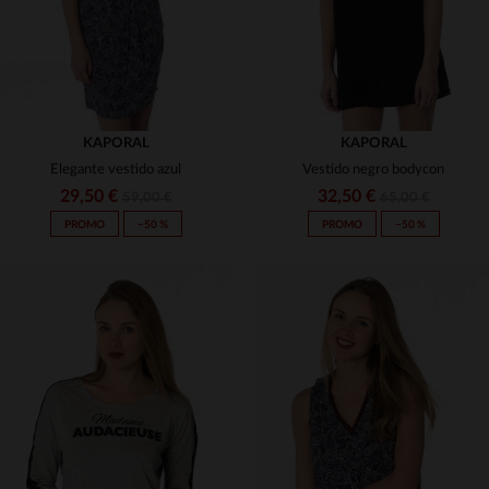
KAPORAL
KAPORAL
Elegante vestido azul
Vestido negro bodycon
29,50 €
32,50 €
59,00 €
65,00 €
PROMO
−50 %
PROMO
−50 %
TALLAS DISPONIBLES
TALLAS DISPONIBLES
XS
S
XS
S
M