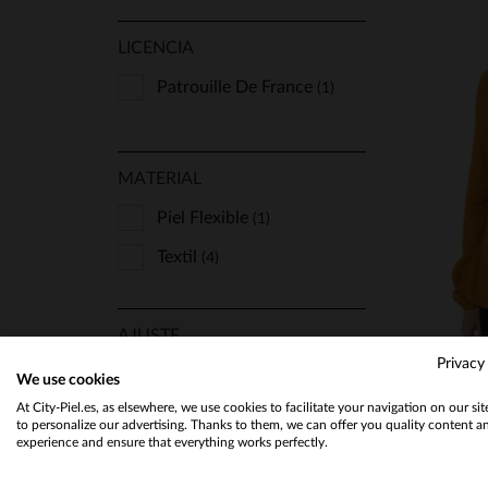
LICENCIA
Patrouille De France
(1)
T
MATERIAL
Piel Flexible
(1)
Textil
(4)
AJUSTE
Privacy
Cómodo
(1)
We use cookies
At City-Piel.es, as elsewhere, we use cookies to facilitate your navigation on our si
Regular
(1)
to personalize our advertising. Thanks to them, we can offer you quality content a
experience and ensure that everything works perfectly.
Slimfit
(1)
Ka