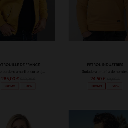
ATROUILLE DE FRANCE
PETROL INDUSTRIES
Piel de cordero amarillo, corte ajustado y bordado exclusivo.
Sudadera amarilla de hombr
285,00 €
24,50 €
569,00 €
49,00 €
PROMO
−50 %
PROMO
−50 %