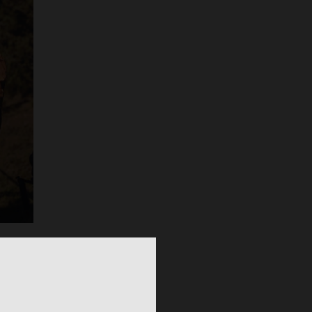
S
TALLAS DISPONIBLES
S
Chaqueta impermeable Harrington