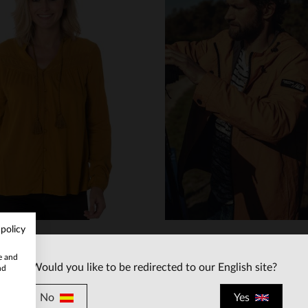
ALLAS DISPONIBLES
TALLAS DISPONIBLE
L
XL
S
 policy
te and
Would you like to be redirected to our English site?
nd
KAPORAL
PETROL INDUSTRIES
poral blusa de mujer miel
No
Yes