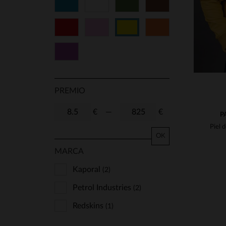
Azul
Blanco
Verde
Marrón
Rojo
Rosa
Naranja
Amarillo
Violeta
PREMIO
€
—
€
P
OK
MARCA
Kaporal
(2)
Petrol Industries
(2)
Redskins
(1)