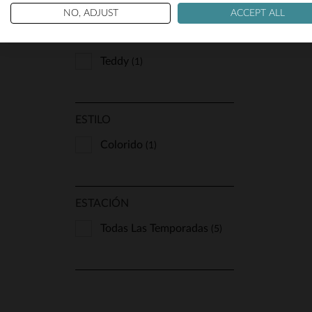
NO, ADJUST
ACCEPT ALL
TIPO
Teddy
(1)
ESTILO
Colorido
(1)
ESTACIÓN
Todas Las Temporadas
T
(5)