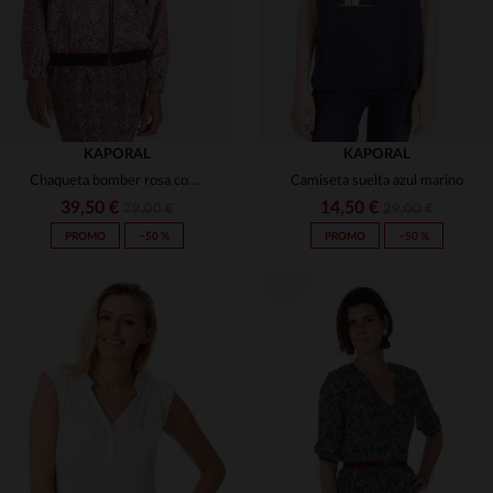
KAPORAL
KAPORAL
Chaqueta bomber rosa con estampado de leopardo
Camiseta suelta azul marino
39,50 €
14,50 €
79,00 €
29,00 €
PROMO
−50 %
PROMO
−50 %
TALLAS DISPONIBLES
TALLAS DISPONIBLES
S
M
S
M