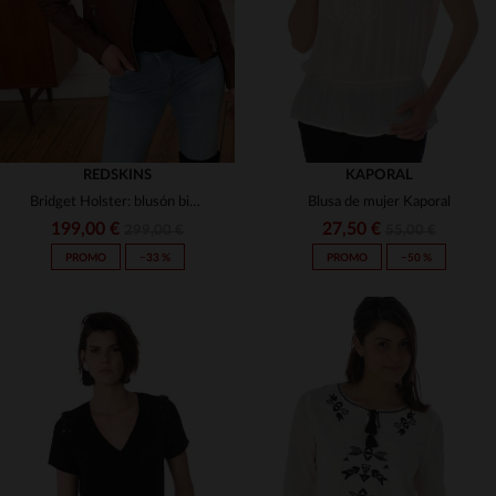
REDSKINS
KAPORAL
Bridget Holster: blusón biker en cuero de cordero coñac, corte slim.
Blusa de mujer Kaporal
199,00 €
27,50 €
299,00 €
55,00 €
PROMO
−33 %
PROMO
−50 %
TALLAS DISPONIBLES
TALLAS DISPONIBLES
XS
XS
S
M
L
XL