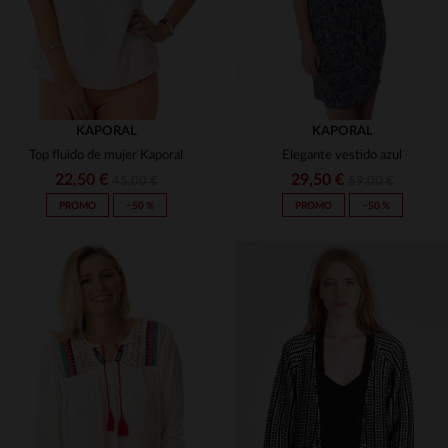
KAPORAL
KAPORAL
Top fluido de mujer Kaporal
Elegante vestido azul
22,50 €
29,50 €
45,00 €
59,00 €
PROMO
−50 %
PROMO
−50 %
TALLAS DISPONIBLES
TALLAS DISPONIBLES
S
M
L
XL
XS
S