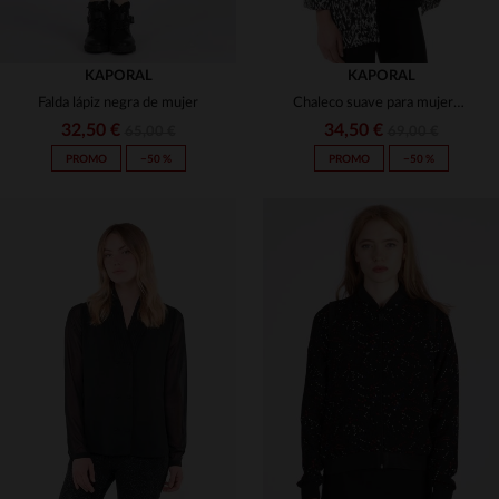
KAPORAL
KAPORAL
Falda lápiz negra de mujer
Chaleco suave para mujeres kaporal de verano
32,50 €
34,50 €
65,00 €
69,00 €
PROMO
−50 %
PROMO
−50 %
TALLAS DISPONIBLES
TALLAS DISPONIBLES
S
M
XS
M
L