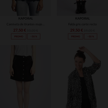
KAPORAL
KAPORAL
Camiseta de tirantes mujer negra con escote en pico
Falda gris corte recto
27,50 €
29,50 €
55,00 €
59,00 €
PROMO
−50 %
PROMO
−50 %
TALLAS DISPONIBLES
TALLAS DISPONIBLES
XS
S
S
M
L