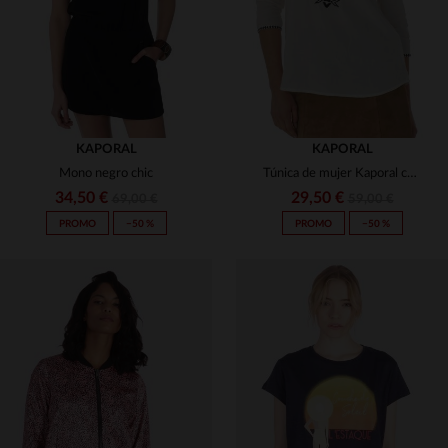
KAPORAL
KAPORAL
Mono negro chic
Túnica de mujer Kaporal con bordado
34,50 €
29,50 €
69,00 €
59,00 €
PROMO
−50 %
PROMO
−50 %
TALLAS DISPONIBLES
TALLAS DISPONIBLES
XS
S
XS
S
M
L