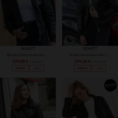
(98)
(10)
(3)
(3)
(10)
(7)
(5)
(2)
(49)
(3)
(1)
SCHOTT
SCHOTT
(108)
(16)
Blusón Schott en piel de cordero negro, corte slimfit y cuello vegano.
Schott reinventa el MA-1 en cuero de cordero negro: suave y ajustado.
(6)
(2)
(7)
199,00 €
199,00 €
329,00 €
299,00 €
(4)
PROMO
−40 %
PROMO
−33 %
(1)
(2)
(6)
(2)
(1)
(15)
(1)
(1)
(8)
(3)
(39)
TALLAS DISPONIBLES
(3)
(1)
(1)
(2)
(69)
(3)
XS
S
M
L
XL
TALLAS DISPONIBLES
(1)