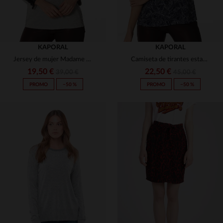
KAPORAL
KAPORAL
Jersey de mujer Madame Audacieuse
Camiseta de tirantes estampada con cuello en V
19,50 €
22,50 €
39,00 €
45,00 €
PROMO
−50 %
PROMO
−50 %
TALLAS DISPONIBLES
TALLAS DISPONIBLES
XS
S
XS
L
XL