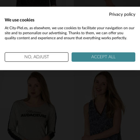
Privacy policy
We use cookies
Would you like to be redirected to our English site?
At City-Piel.es, as elsewhere, we use cookies to facilitate your navigation on our
KAPORAL
KAPORAL
site and to personalize our advertising. Thanks to them, we can offer you
quality content and experience and ensure that everything works perfectly.
No
Vestido negro con estampado de estrellas
pantalon femme 7/8 coupe slim marine
32,50 €
39,50 €
65,00 €
79,00 €
Yes
PROMO
−50 %
PROMO
−50 %
NO, ADJUST
ACCEPT ALL
TALLAS DISPONIBLES
TALLAS DISPONIBLES
S
M
27
28
29