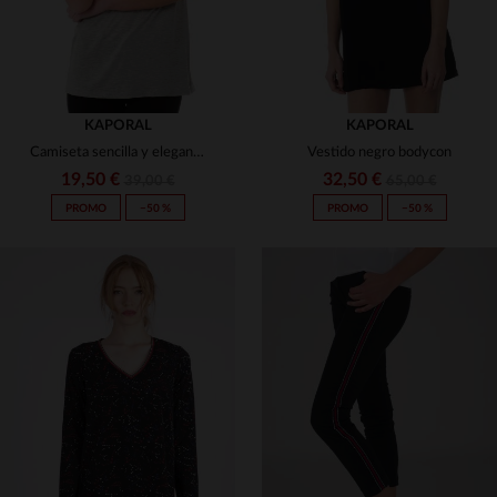
KAPORAL
KAPORAL
Camiseta sencilla y elegante Kaporal gris
Vestido negro bodycon
19,50 €
32,50 €
39,00 €
65,00 €
PROMO
−50 %
PROMO
−50 %
TALLAS DISPONIBLES
TALLAS DISPONIBLES
S
M
L
XS
S
M