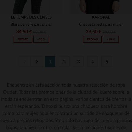
LE TEMPS DES CERISES
KAPORAL
Blusa de voile para mujer
Chaqueta recta para mujer
34,50 €
39,50 €
69,00 €
79,00 €
PROMO
−50 %
PROMO
−50 %
1
2
3
4
5
Encuentre en esta sección toda nuestra selección de ropa
TALLAS DISPONIBLES
TALLAS DISPONIBLES
Outlet. Todas las promociones de la ciudad del cuero sobre la
moda se encuentran en esta página, varios cientos de ofertas le
S
L
S
M
están esperando. Tanto si busca una chaqueta para hombre
como para mujer, aquí encontrará un surtido de chaquetas de
cuero a precios rebajados. Y no sólo hay ropa de cuero a precios
bajos, también se ofrecen todas las colecciones textiles de