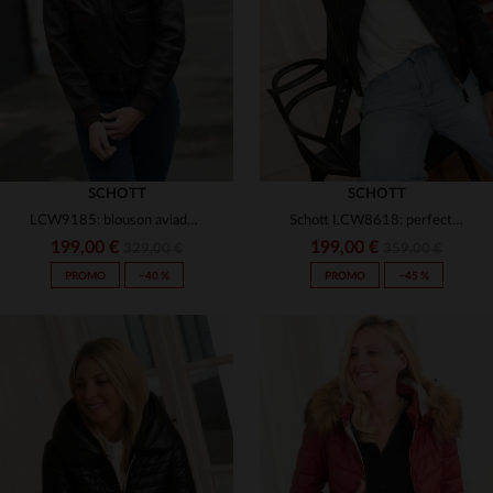
S
M
L
XL
2XL
2XL
SCHOTT
SCHOTT
LCW9185: blouson aviador de piel de cordero, elegante y práctico.
Schott LCW8618: perfecto en piel de cordero, ligero y ajustado.
199,00 €
199,00 €
329,00 €
359,00 €
PROMO
−40 %
PROMO
−45 %
TALLAS DISPONIBLES
XS
S
M
L
XL
TALLAS DISPONIBLES