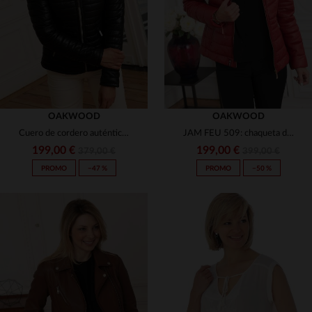
S
M
L
XL
2XL
2XL
OAKWOOD
OAKWOOD
Cuero de cordero auténtico y acolchado: el HYPER NOIR 501 de Oakwood.
JAM FEU 509: chaqueta de cuero matelassada con THINSULATE y capucha.
199,00 €
199,00 €
379,00 €
399,00 €
PROMO
−47 %
PROMO
−50 %
TALLAS DISPONIBLES
TALLAS DISPONIBLES
M
L
XL
S
M