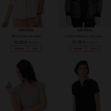
KAPORAL
KAPORAL
Blusa étnica de mujer
Chaleco blanco y negro para mujer
32,50 €
37,50 €
65,00 €
75,00 €
PROMO
−50 %
PROMO
−50 %
TALLAS DISPONIBLES
TALLAS DISPONIBLES
S
M
L
S
M
L