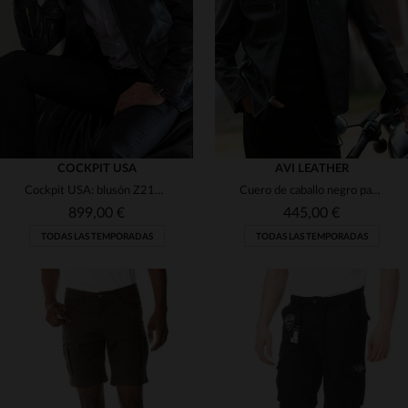
(1)
(1)
(1)
(1)
(1)
(2)
(1)
(3)
(2)
(1)
(1)
COCKPIT USA
AVI LEATHER
Cockpit USA: blusón Z2111M BROWN en piel de cabra, herencia naval.
Cuero de caballo negro para un blouson Café Racer al estilo años 50.
(1)
(2)
899,00 €
445,00 €
TODAS LAS TEMPORADAS
TODAS LAS TEMPORADAS
(2)
(3)
TALLAS DISPONIBLES
TALLAS DISPONIBLES