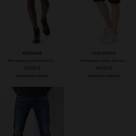
38
40
42
44
46
38
46
48
REDSKINS
VON DUTCH
Bermudas para hombres de color caqui
Pantalones cortos azul marino con parches
69,00 €
49,00 €
PRIMAVERA/VERANO
PRIMAVERA/VERANO
TALLAS DISPONIBLES
TALLAS DISPONIBLES