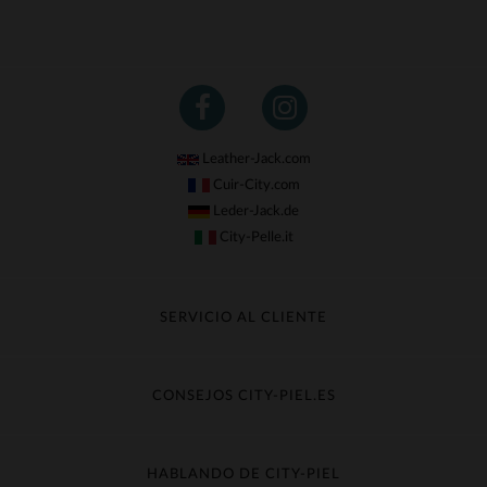
Leather-Jack.com
Cuir-City.com
Leder-Jack.de
City-Pelle.it
SERVICIO AL CLIENTE
Seguir mi pedido
Cambio & Reembolso
CONSEJOS CITY-PIEL.ES
Preguntas frecuentes
Cuidado de la piel
Entrega gratis
Contacte con el servicio de atención al cliente
Guía de materiales
HABLANDO DE CITY-PIEL