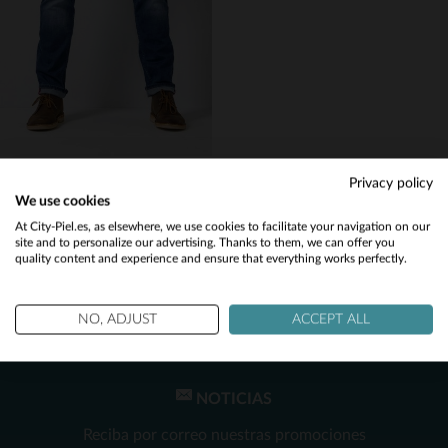
36
38
38
PETROL INDUSTRIES
Privacy policy
Vaqueros azules lavados de 6 bolsillos para hombre
We use cookies
59,00 €
Would you like to be redirected to our English site?
At City-Piel.es, as elsewhere, we use cookies to facilitate your navigation on our
site and to personalize our advertising. Thanks to them, we can offer you
TODAS LAS TEMPORADAS
quality content and experience and ensure that everything works perfectly.
No
Yes
NO, ADJUST
ACCEPT ALL
NOTICIAS
TALLAS DISPONIBLES
Reciba por correo nuestras promociones
38