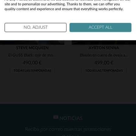
site and to personalize our advertising. Thanks to them, we can offer you
quality content and experience and ensure that everything works perfectly.
No
Yes
NO, ADJUST
ACCEPT ALL
STEVE MCQUEEN
AYRTON SENNA
El GUS5 Black: cuir de mouton, diseño retro y espíritu racing clásico.
Blusón en cuero de oveja azul marino, homenaje a Senna con detalles Lotus.
490,00 €
499,00 €
TODAS LAS TEMPORADAS
TODAS LAS TEMPORADAS
NOTICIAS
TALLAS DISPONIBLES
TALLAS DISPONIBLES
Reciba por correo nuestras promociones
M
3XL
5XL
2XL
5XL