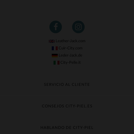
Leather-Jack.com
Cuir-City.com
Leder-Jack.de
City-Pelle.it
SERVICIO AL CLIENTE
Seguir mi pedido
Cambio & Reembolso
CONSEJOS CITY-PIEL.ES
Preguntas frecuentes
Cuidado de la piel
Entrega gratis
Contacte con el servicio de atención al cliente
Guía de materiales
HABLANDO DE CITY-PIEL