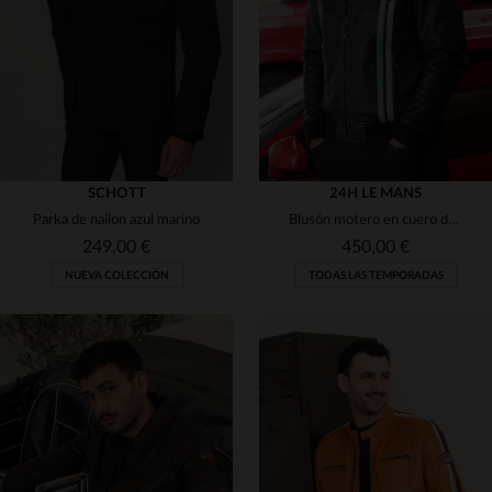
3XL
4XL
5XL
3XL
4XL
5XL
SCHOTT
24H LE MANS
Parka de nailon azul marino
Blusón motero en cuero de cordero negro, corte regular y versátil.
249,00 €
450,00 €
NUEVA COLECCIÓN
TODAS LAS TEMPORADAS
TALLAS DISPONIBLES
TALLAS DISPONIBLES
S
M
L
XL
2XL
M
L
XL
2XL
3XL