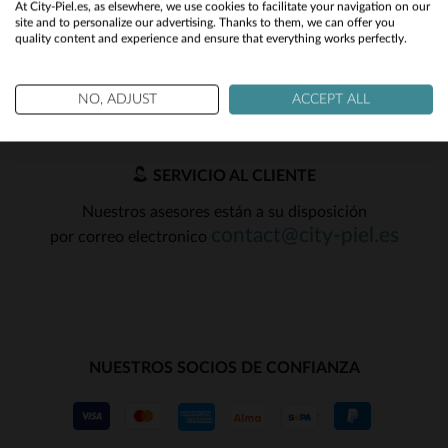
XL
2XL
(4)
2XL
3XL
At City-Piel.es, as elsewhere, we use cookies to facilitate your navigation on our
y chollos !
site and to personalize our advertising. Thanks to them, we can offer you
quality content and experience and ensure that everything works perfectly.
(8)
No
OK
(1)
Yes
NO, ADJUST
ACCEPT ALL
(25)
(1)
SERVICIO AL CLIENTE
(3)
Nuestros asesores están a su disposición
(11)
contact@city-piel.es
por correo electronico
(5)
(4)
(16)
(166)
NUESTROS SOCIOS DE CONFIANZA
(118)
(19)