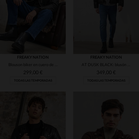
(63)
(42)
(4)
(4)
(4)
(8)
(1)
(2)
FREAKY NATION
FREAKY NATION
Blouson biker en cuero de cordero negro envejecido, con capucha.
AT DUSK BLACK: blusón 4 en 1 de cuero de cordero por Freaky Nation.
(3)
(1)
(1)
299,00 €
349,00 €
(1)
(1)
TODAS LAS TEMPORADAS
TODAS LAS TEMPORADAS
(1)
(1)
(29)
(2)
(2)
(2)
(4)
(7)
(5)
TALLAS DISPONIBLES
TALLAS DISPONIBLES
(30)