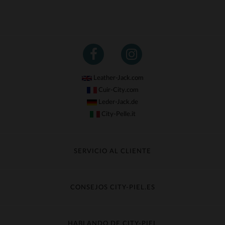
Leather-Jack.com
Cuir-City.com
Leder-Jack.de
City-Pelle.it
SERVICIO AL CLIENTE
Seguir mi pedido
Cambio & Reembolso
CONSEJOS CITY-PIEL.ES
Preguntas frecuentes
Cuidado de la piel
Entrega gratis
Contacte con el servicio de atención al cliente
Guía de materiales
HABLANDO DE CITY-PIEL