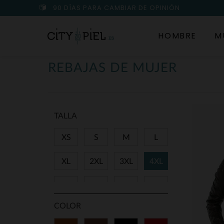
90 DÍAS PARA CAMBIAR DE OPINIÓN
HOMBRE
M
REBAJAS DE MUJER
TALLA
XS
S
M
L
XL
2XL
3XL
4XL
27
28
29
31
COLOR
34
36
38
40