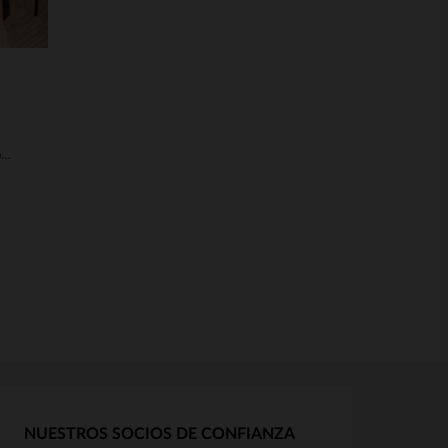
Blusón de cuero de oveja marrón oscuro, corte slim y cálido.
NUESTROS SOCIOS DE CONFIANZA