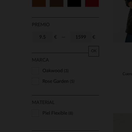
Cognac
Marrón
Negro
Rojo
42
44
46
48
50
70
75
80
PREMIO
85
90
95
TU
€
—
€
S/M
T1
T2
T3
OK
MARCA
T4
T5
37
39
Oakwood
(3)
41
Rose Garden
(5)
MATERIAL
Piel Flexible
(8)