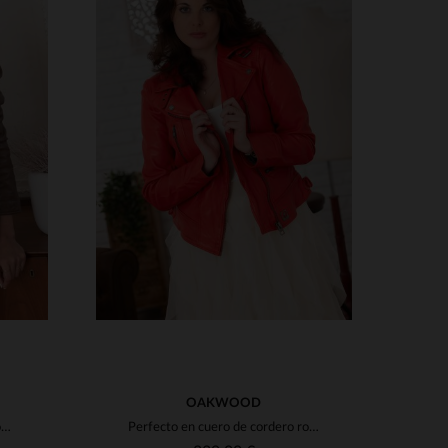
S
3XL
TALLAS DISPONIBLES
M
L
2XL
3XL
4XL
OAKWOOD
Cuir souple et coupe ajustée pour ce blouson motard féminin en tabac.
Perfecto en cuero de cordero rojo cereza, corte slimfit y moderno.