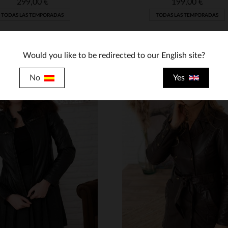
299,00 €
199,00 €
TODAS LAS TEMPORADAS
TODAS LAS TEMPORADAS
Would you like to be redirected to our English site?
No
Yes
ALLAS DISPONIBLES
TALLAS DISPONIBLE
M
L
2XL
4XL
M
L
2XL
4XL