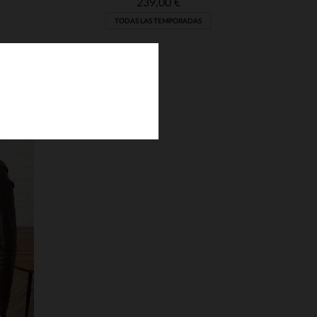
239,00 €
TODAS LAS TEMPORADAS
S
TALLAS DISPONIBLES
L
XL
2XL
3XL
4XL