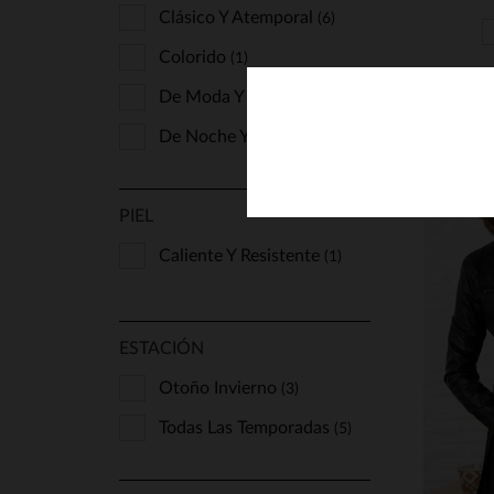
Clásico Y Atemporal
(6)
Colorido
(1)
De Moda Y A La Última
(1)
De Noche Y Elegante
(1)
PIEL
Caliente Y Resistente
(1)
ESTACIÓN
T
Otoño Invierno
(3)
Todas Las Temporadas
(5)