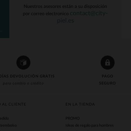
Nuestros asesores están a su disposición
contact@city-
por correo electronico
ALLAS DISPONIBLES
TALLAS DISPONIBLE
piel.es
XL
2XL
3XL
4XL
L
3XL
4XL
DÍAS DEVOLUCIÓN GRATIS
PAGO
para cambio o crédito
SEGURO
O AL CLIENTE
EN LA TIENDA
pedido
PROMO
Reembolso
Ideas de regalo para hombres