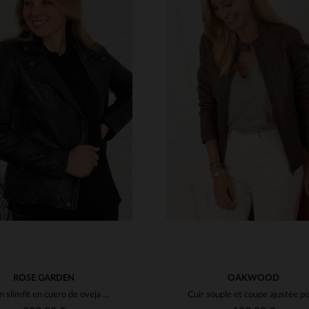
ALLAS DISPONIBLES
TALLAS DISPONIBLE
M
L
XL
2XL
3XL
S
M
L
XL
2XL
4XL
4XL
ROSE GARDEN
OAKWOOD
Blusón slimfit en cuero de oveja negro. Un clásico moderno y urbano.