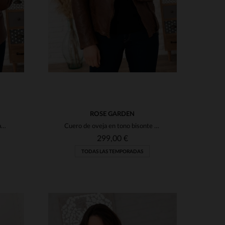
ROSE GARDEN
Blouson en piel de cordero coñac, ajustado y con cuello extraíble.
Cuero de oveja en tono bisonte para un perfecto femenino y versátil.
299,00 €
TODAS LAS TEMPORADAS