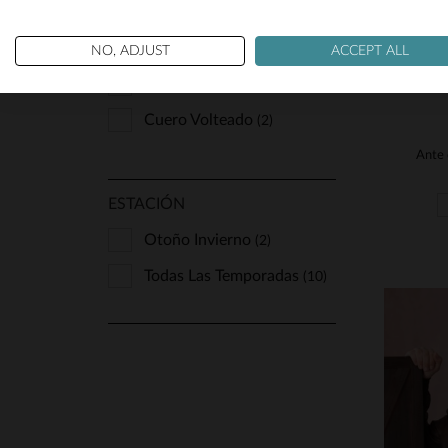
Aspecto De Ante Y
Terciopelo
(3)
Aspecto Envejecido
(3)
NO, ADJUST
ACCEPT ALL
Caliente Y Resistente
(2)
Cuero Volteado
(2)
ESTACIÓN
Otoño Invierno
(2)
Todas Las Temporadas
(10)