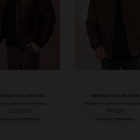
ALLAS DISPONIBLES
TALLAS DISPONIBLE
52
58
52
54
56
ERONAUTICA MILITARE
AERONAUTICA MILITARE
Cuero de cordero Testa di Moro, blusón aviador slim italiano.
1 375,00 €
799,00 €
TODAS LAS TEMPORADAS
TODAS LAS TEMPORADAS