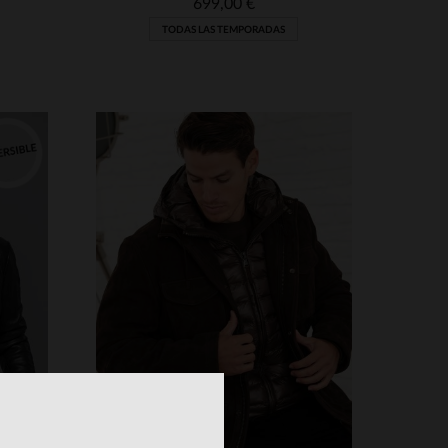
699,00 €
TODAS LAS TEMPORADAS
S
TALLAS DISPONIBLES
48
52
54
56