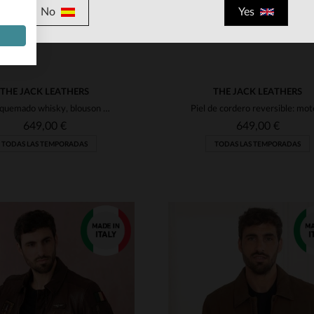
No
Yes
THE JACK LEATHERS
THE JACK LEATHERS
Ante quemado whisky, blouson triestacional con forro extraíble.
649,00 €
649,00 €
TODAS LAS TEMPORADAS
TODAS LAS TEMPORADAS