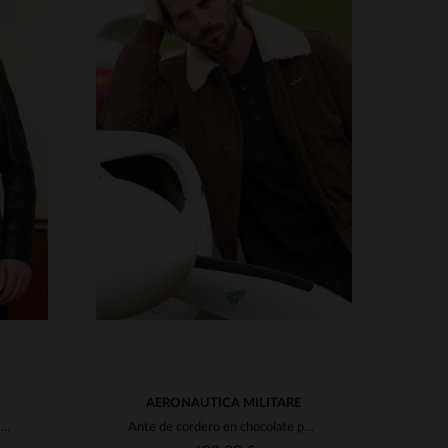
S
TALLAS DISPONIBLES
8
50
52
54
58
AERONAUTICA MILITARE
Blusón biker en piel de cordero negro, corte regular y versátil.
Ante de cordero en chocolate para aviador.Diseño cálido y duradero.