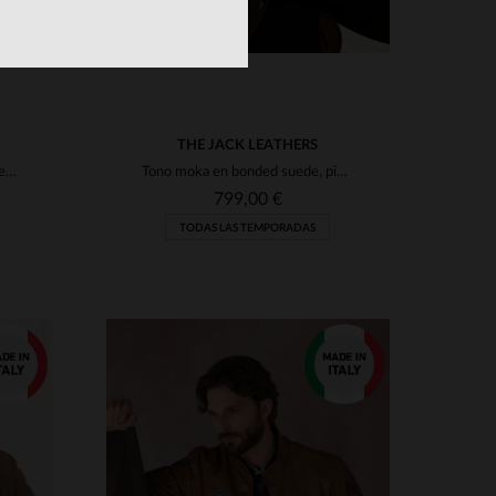
THE JACK LEATHERS
Piel de cordero reversible: motero o acolchado en un solo blouson.
Tono moka en bonded suede, piel de cabra. Corte regular y versátil.
799,00 €
TODAS LAS TEMPORADAS