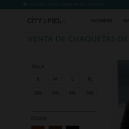
90 DÍAS PARA CAMBIAR DE OPINIÓN
HOMBRE
M
VENTA DE CHAQUETAS D
TALLA
S
M
L
XL
2XL
3XL
4XL
5XL
38
40
42
44
COLOR
46
48
50
52