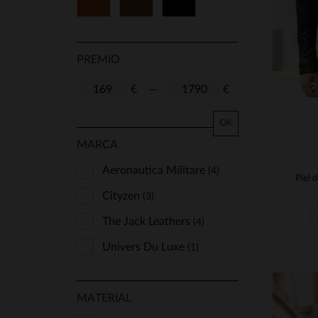
Cognac
Marrón
Negro
54
56
58
60
62
64
66
68
PREMIO
70
72
74
€
—
€
OK
MARCA
Aeronautica Militare
(4)
Cityzen
(3)
The Jack Leathers
(4)
Univers Du Luxe
(1)
MATERIAL