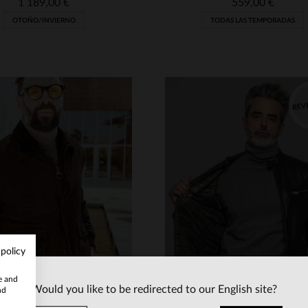
1 189,00 €
559,00 €
OTOÑO/INVIERNO
TODAS LAS TEMPORADAS
ALLAS DISPONIBLES
TALLAS DISPONIBLE
 policy
50
52
54
56
50
52
54
56
te and
Would you like to be redirected to our English site?
nd