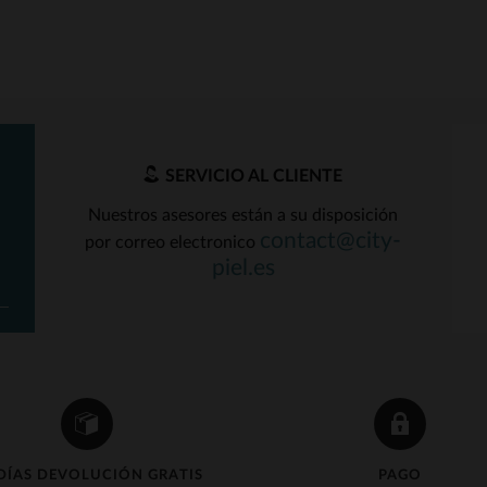
SERVICIO AL CLIENTE
Nuestros asesores están a su disposición
contact@city-
por correo electronico
ALLAS DISPONIBLES
TALLAS DISPONIBLE
piel.es
48
52
54
52
56
DÍAS DEVOLUCIÓN GRATIS
PAGO