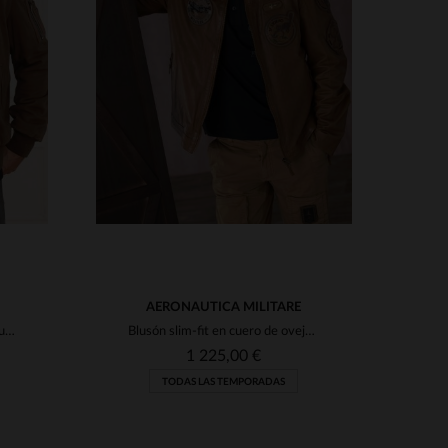
S
TALLAS DISPONIBLES
50
52
AERONAUTICA MILITARE
Bomber en cuero de oveja velours chocolate de Aeronautica Militare.
Blusón slim-fit en cuero de oveja con parches militares italianos.
1 225,00 €
TODAS LAS TEMPORADAS