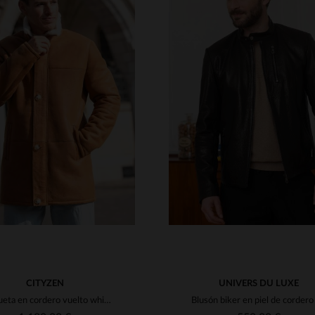
ALLAS DISPONIBLES
TALLAS DISPONIBLE
54
56
58
66
70
50
52
54
56
5
CITYZEN
UNIVERS DU LUXE
Chaqueta en cordero vuelto whisky, corte regular. Cálida y resistente.