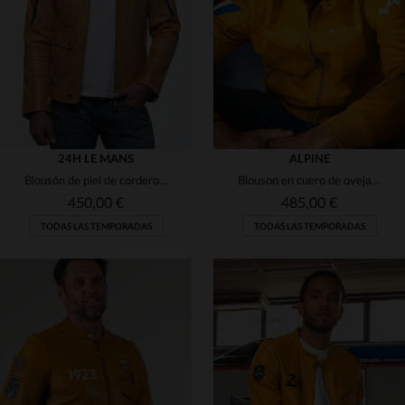
L
XL
S
L
24H LE MANS
ALPINE
Blousón de piel de cordero en amarillo, corte regular y estilo motero.
Blouson en cuero de oveja amarillo, cuello motero y corte regular.
450,00 €
485,00 €
TODAS LAS TEMPORADAS
TODAS LAS TEMPORADAS
TALLAS DISPONIBLES
TALLAS DISPONIBLES