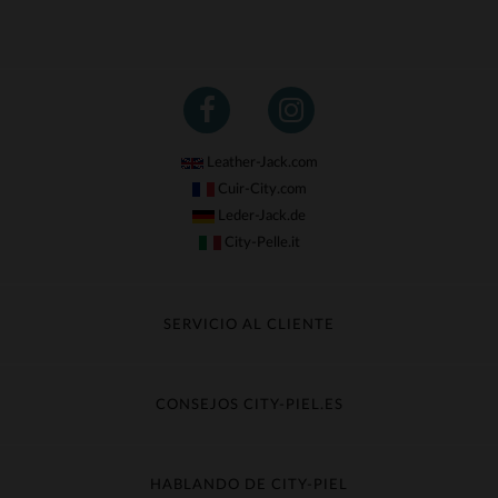
Leather-Jack.com
Cuir-City.com
Leder-Jack.de
City-Pelle.it
SERVICIO AL CLIENTE
Seguir mi pedido
Cambio & Reembolso
CONSEJOS CITY-PIEL.ES
Preguntas frecuentes
Cuidado de la piel
Entrega gratis
Contacte con el servicio de atención al cliente
Guía de materiales
HABLANDO DE CITY-PIEL