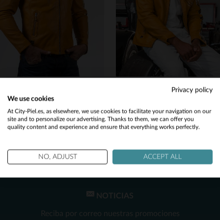
S
2XL
2XL
4XL
24H LE MANS
24H LE MANS
Privacy policy
Estilo motero en cuero de oveja amarillo, ligero y de corte regular.
Blousón amarillo en cuero de cordero. Corte clásico y ajuste versátil.
We use cookies
450,00 €
450,00 €
Would you like to be redirected to our English site?
At City-Piel.es, as elsewhere, we use cookies to facilitate your navigation on our
site and to personalize our advertising. Thanks to them, we can offer you
TODAS LAS TEMPORADAS
TODAS LAS TEMPORADAS
quality content and experience and ensure that everything works perfectly.
No
Yes
NO, ADJUST
ACCEPT ALL
NOTICIAS
TALLAS DISPONIBLES
TALLAS DISPONIBLES
Reciba por correo nuestras promociones
3XL
2XL