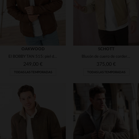
OAKWOOD
SCHOTT
El BOBBY TAN 515: piel de cordero, tono tan y diseño versátil.
Blusón de cuero de cordero bicolor, beige y blanco roto, estilo teddy.
249,00 €
375,00 €
TODAS LAS TEMPORADAS
TODAS LAS TEMPORADAS
TALLAS DISPONIBLES
TALLAS DISPONIBLES
M
S
L