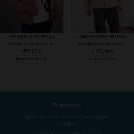
PATROUILLE DE FRANCE
AERONAUTICA MILITARE
Chamois de cabra, corte slim y parche de aviación. Para primavera.
Shearling beige con esencia militar, ideal para el frío invierno.
499,00 €
1 790,00 €
PRIMAVERA/VERANO
OTOÑO/INVIERNO
NOTICIAS
TALLAS DISPONIBLES
TALLAS DISPONIBLES
Reciba por correo nuestras promociones
L
50
y chollos !