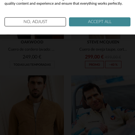
quality content and experience and ensure that everything works perfectly.
No
Yes
NO, ADJUST
ACCEPT ALL
OAKWOOD
STEVE MCQUEEN
Cuero de cordero lavado: el blouson Colt Tan 515 de Oakwood.
Cuero de oveja taupe, corte slim. Inspiración Steve McQueen.
249,00 €
299,00 €
499,00 €
TODAS LAS TEMPORADAS
PROMO
−40 %
TALLAS DISPONIBLES
TALLAS DISPONIBLES
XL
3XL