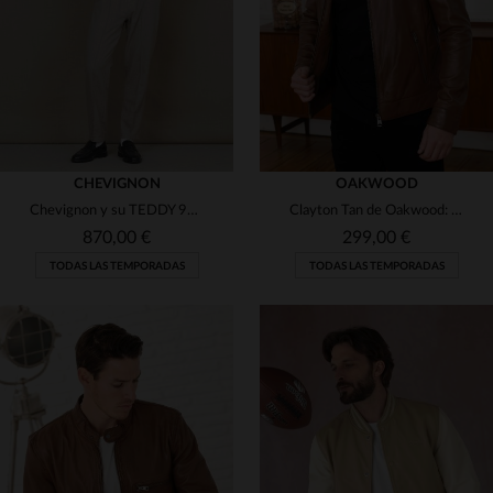
2XL
3XL
4XL
L
XL
CHEVIGNON
OAKWOOD
Chevignon y su TEDDY 90 APOCALYPSE: piel de cordero y diseño oversize.
Clayton Tan de Oakwood: piel de cordero, elegante y versátil.
870,00 €
299,00 €
TODAS LAS TEMPORADAS
TODAS LAS TEMPORADAS
TALLAS DISPONIBLES
TALLAS DISPONIBLES
S
M
L
L