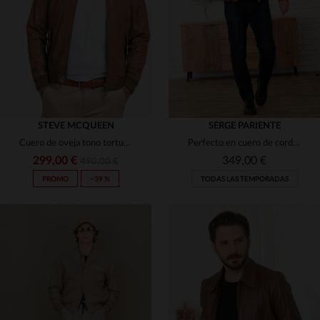
(2)
S
M
L
XL
2XL
M
L
XL
3XL
(1)
STEVE MCQUEEN
SERGE PARIENTE
Cuero de oveja tono tortuga, estilo racing al estilo McQueen.
Perfecto en cuero de cordero, tono jengibre. Corte regular y ligero.
299,00 €
349,00 €
490,00 €
PROMO
−39 %
TODAS LAS TEMPORADAS
TALLAS DISPONIBLES
TALLAS DISPONIBLES