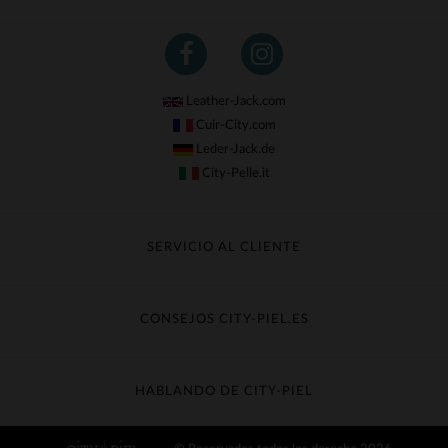
Leather-Jack.com
Cuir-City.com
Leder-Jack.de
City-Pelle.it
SERVICIO AL CLIENTE
Seguir mi pedido
Cambio & Reembolso
CONSEJOS CITY-PIEL.ES
Preguntas frecuentes
Cuidado de la piel
Entrega gratis
Contacte con el servicio de atención al cliente
Guía de materiales
HABLANDO DE CITY-PIEL
Guia de talla
Descubra City-piel