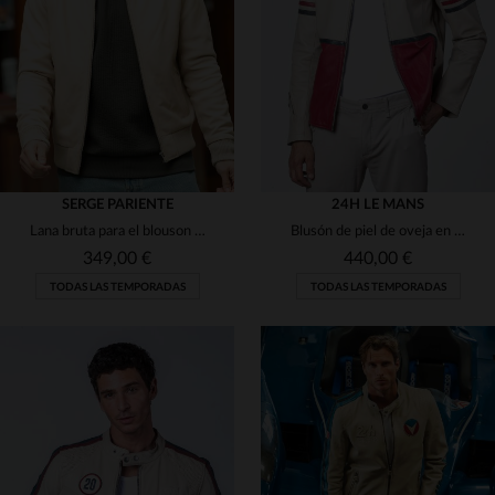
(5)
(1)
(1)
(1)
(1)
(7)
(1)
(6)
SERGE PARIENTE
24H LE MANS
(2)
Lana bruta para el blouson Bonbon. Serge Pariente: estilo y confort.
Blusón de piel de oveja en écru, con franjas racing estilo Le Mans.
(1)
(5)
349,00 €
440,00 €
TODAS LAS TEMPORADAS
TODAS LAS TEMPORADAS
(2)
(6)
(1)
(7)
TALLAS DISPONIBLES
TALLAS DISPONIBLES