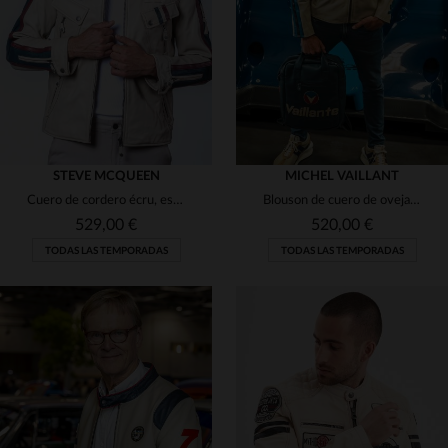
S
M
XL
2XL
S
L
XL
2XL
STEVE MCQUEEN
MICHEL VAILLANT
Cuero de cordero écru, estilo McQueen y las 24 Horas de Le Mans.
Blouson de cuero de oveja écru, ligero y de estilo deportivo.
529,00 €
520,00 €
TODAS LAS TEMPORADAS
TODAS LAS TEMPORADAS
TALLAS DISPONIBLES
TALLAS DISPONIBLES