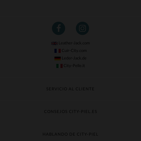
Leather-Jack.com
Cuir-City.com
Leder-Jack.de
City-Pelle.it
SERVICIO AL CLIENTE
Seguir mi pedido
Cambio & Reembolso
CONSEJOS CITY-PIEL.ES
Preguntas frecuentes
Cuidado de la piel
Entrega gratis
Contacte con el servicio de atención al cliente
Guía de materiales
HABLANDO DE CITY-PIEL