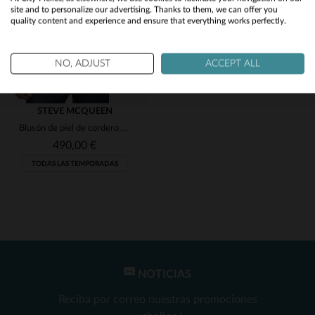
site and to personalize our advertising. Thanks to them, we can offer you
quality content and experience and ensure that everything works perfectly.
No
Yes
NO, ADJUST
ACCEPT ALL
STEVE MCQUEEN
Blusón de piel de cordero écru, corte regular y estilo McQueen.
490,00 €
TODAS LAS TEMPORADAS
NOTICIAS
TALLAS DISPONIBLES
Reciba por correo nuestras promociones
3XL