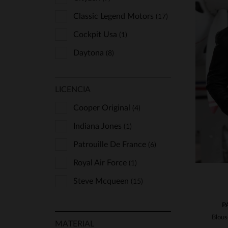
Classic Legend Motors
(17)
Cockpit Usa
(1)
Daytona
(8)
Freaky Nation
(1)
T
LICENCIA
Lucina
(1)
M
Milestone
Cooper Original
(1)
(4)
Oakwood
Indiana Jones
(5)
(1)
Redskins
Patrouille De France
(11)
(6)
Schott
Royal Air Force
(5)
(1)
Serge Pariente
Steve Mcqueen
(6)
(15)
The Jack Leathers
(3)
P
Us Wings
(5)
MATERIAL