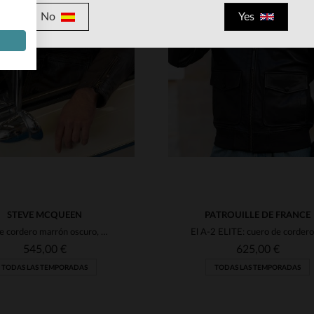
No
Yes
ALLAS DISPONIBLES
TALLAS DISPONIBLE
S
M
L
XL
S
M
XL
2XL
STEVE MCQUEEN
PATROUILLE DE FRANCE
Piel de cordero marrón oscuro, corte clásico al estilo McQueen.
545,00 €
625,00 €
TODAS LAS TEMPORADAS
TODAS LAS TEMPORADAS