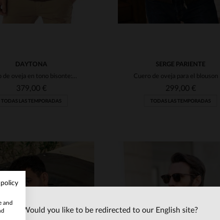
DAYTONA
SERGE PARIENTE
Cuero de oveja en tono bisonte: blusón mi-largo de corte clásico.
Cuero d
379,00 €
299,00 €
TODAS LAS TEMPORADAS
TODAS LAS TEMPORADAS
 policy
te and
Would you like to be redirected to our English site?
nd