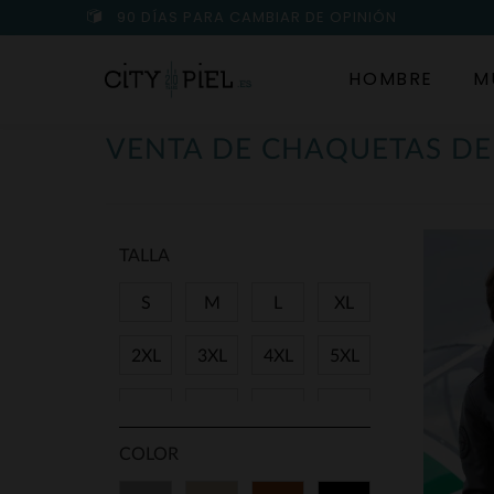
90 DÍAS PARA CAMBIAR DE OPINIÓN
HOMBRE
M
VENTA DE CHAQUETAS D
TALLA
S
M
L
XL
2XL
3XL
4XL
5XL
38
40
42
44
COLOR
46
48
50
52