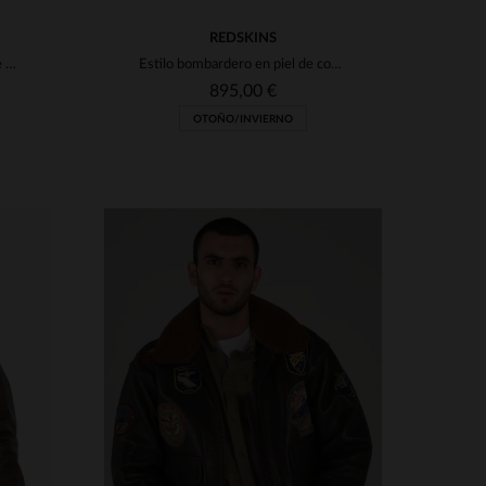
REDSKINS
Blusón Kansas Brown en piel de cordero: ligero, ajustado y versátil.
Estilo bombardero en piel de cordero. Forrada, cálida y resistente.
895,00 €
OTOÑO/INVIERNO
S
TALLAS DISPONIBLES