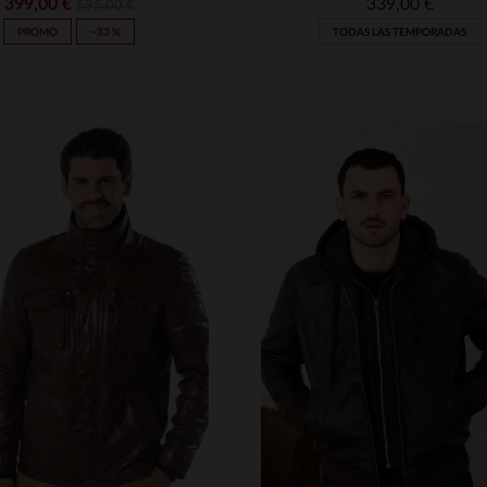
399,00 €
339,00 €
595,00 €
PROMO
−33 %
TODAS LAS TEMPORADAS
ALLAS DISPONIBLES
TALLAS DISPONIBLE
M
L
XL
2XL
2XL
3XL