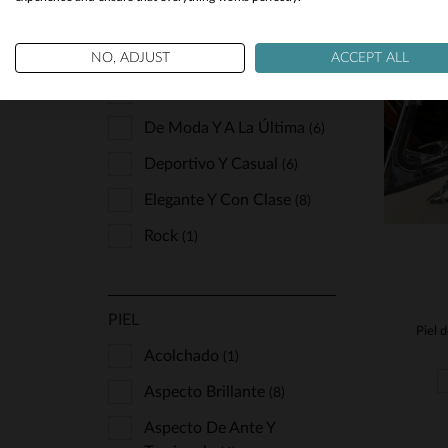
ESTILO
T
NO, ADJUST
ACCEPT ALL
Clásico Y Atemporal
(39)
De Moda Y A La Última
(6)
Deportivo Y Casual
(6)
Elegante Y Con Clase
(8)
Rock
(1)
PIEL
Acolchado
(1)
Aspecto Brillante
(8)
Aspecto De Ante Y