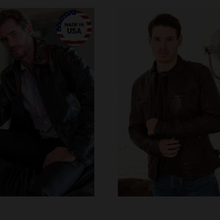
ALLAS DISPONIBLES
M
L
XL
3XL
4XL
TALLAS DISPONIBLE
5XL
M
L
XL