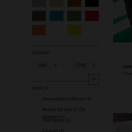
Gris
Beige
Cognac
Negro
54
56
58
60
Azul
Verde
Rojo
Marrón
68
70
72
74
Naranja
Blanco
Amarillo
PREMIO
€
—
€
ARMÉ
OK
MARCA
Aeronautica Militare
(4)
Armée De L'air Et De
L'espace
(1)
Chevignon
(1)
Cityzen
(9)