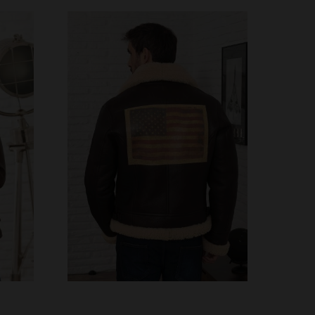
S
TALLAS DISPONIBLES
58
60
68
70
72
74