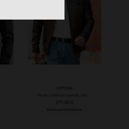
S
TALLAS DISPONIBLES
S
M
L
2XL
CITYZEN
El A-2 ELITE: cuero de cordero y detalles de aviador auténticos.
Piel de cordero en marrón, corte motero clásico: el SAN DIEGO BROWN.
299,00 €
TODAS LAS TEMPORADAS