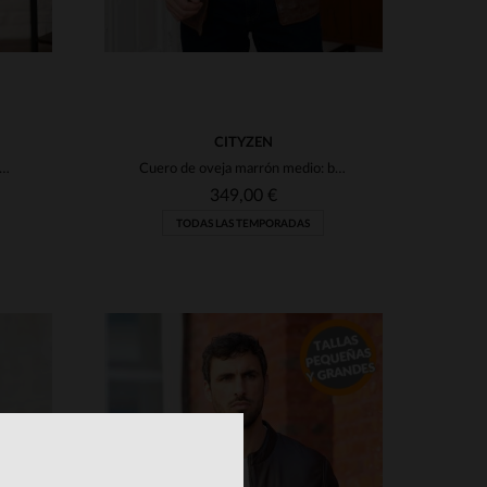
CITYZEN
e oveja para el blouson Amos Hood Used Green de Serge Pariente.
Cuero de oveja marrón medio: blouson clásico, corte recto y versátil.
349,00 €
TODAS LAS TEMPORADAS