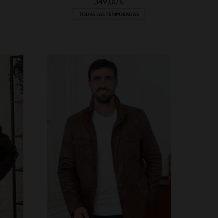
349,00 €
TODAS LAS TEMPORADAS
S
TALLAS DISPONIBLES
M
XL
2XL
3XL