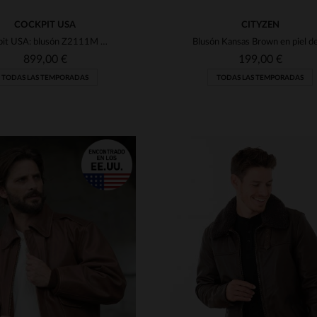
COCKPIT USA
CITYZEN
Cockpit USA: blusón Z2111M BROWN en piel de cabra, herencia naval.
899,00 €
199,00 €
TODAS LAS TEMPORADAS
TODAS LAS TEMPORADAS
ALLAS DISPONIBLES
TALLAS DISPONIBLE