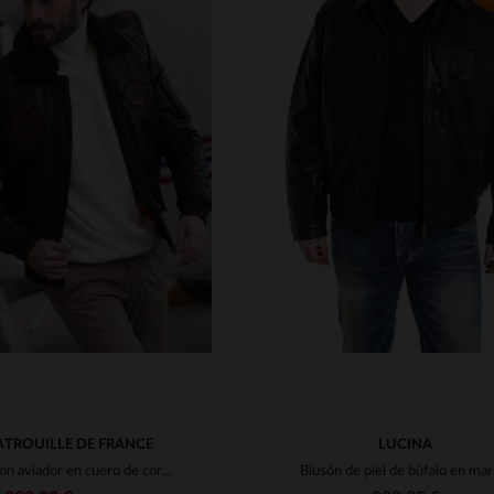
ALLAS DISPONIBLES
TALLAS DISPONIBLE
L
XL
2XL
3XL
M
L
XL
2XL
3
ATROUILLE DE FRANCE
LUCINA
Blouson aviador en cuero de cordero oscuro, cálido y elegante.