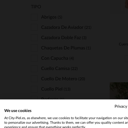
TIPO
Abrigos
(5)
Cazadora De Aviador
(21)
Cazadora Doble Faz
(3)
Chaquetas De Plumas
(1)
Con Capucha
(4)
Cuello Camisa
(22)
Cuello De Motero
(20)
Cuello Piel
(13)
Perfecto
(1)
Privacy
Semi-Largas
(8)
We use cookies
At City-Piel.es, as elsewhere, we use cookies to facilitate your navigation on our si
Teddy
(4)
to personalize our advertising. Thanks to them, we can offer you quality content a
experience and ensure that everything works perfectly.