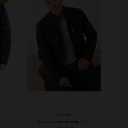
S
TALLAS DISPONIBLES
XL
M
L
XL
2XL
CITYZEN
Blusón de piel de búfalo en marrón. Corte clásico para tallas grandes.
Blouson de cuero de oveja en marrón tierra, versátil y sobrio.