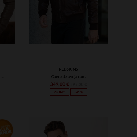
REDSKINS
Creed Mocca: blouson en cuero de mouton, corte regular y aire vintage.
Cuero de oveja con .
349,00 €
595,00 €
PROMO
−41 %