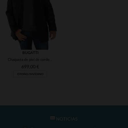
(8)
(3)
(1)
(1)
(1)
(3)
(1)
(1)
BUGATTI
Chaqueta de piel de cordero azul Bugatti
(1)
(1)
699,00 €
(3)
OTOÑO/INVIERNO
(1)
(1)
(30)
(127)
(1)
(50)
NOTICIAS
TALLAS DISPONIBLES
(1)