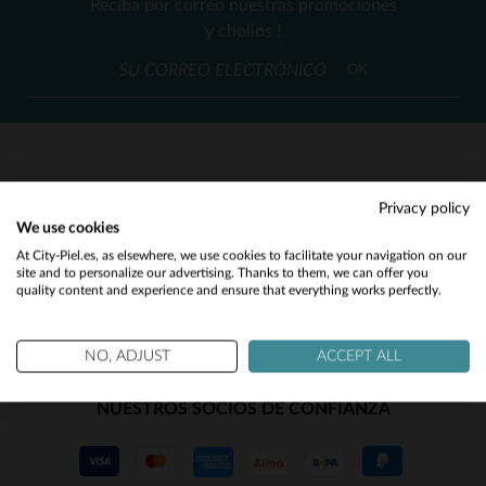
Reciba por correo nuestras promociones
50
(4)
y chollos !
(1)
OK
(2)
(1)
(2)
SERVICIO AL CLIENTE
Privacy policy
(1)
We use cookies
Nuestros asesores están a su disposición
Would you like to be redirected to our English site?
At City-Piel.es, as elsewhere, we use cookies to facilitate your navigation on our
(10)
contact@city-piel.es
por correo electronico
site and to personalize our advertising. Thanks to them, we can offer you
quality content and experience and ensure that everything works perfectly.
No
(62)
(35)
Yes
NO, ADJUST
ACCEPT ALL
(19)
NUESTROS SOCIOS DE CONFIANZA
(6)
(1)