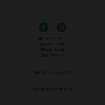
Leather-Jack.com
Cuir-City.com
Leder-Jack.de
City-Pelle.it
SERVICIO AL CLIENTE
Seguir mi pedido
Cambio & Reembolso
CONSEJOS CITY-PIEL.ES
Preguntas frecuentes
Cuidado de la piel
Entrega gratis