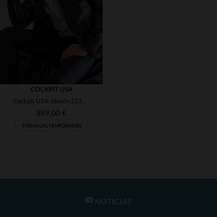
(8)
(3)
(1)
(1)
(1)
(3)
(1)
(1)
COCKPIT USA
Cockpit USA: blusón Z2111M BROWN en piel de cabra, herencia naval.
(1)
(1)
899,00 €
(3)
TODAS LAS TEMPORADAS
(1)
(30)
(127)
(1)
(50)
NOTICIAS
TALLAS DISPONIBLES
(1)