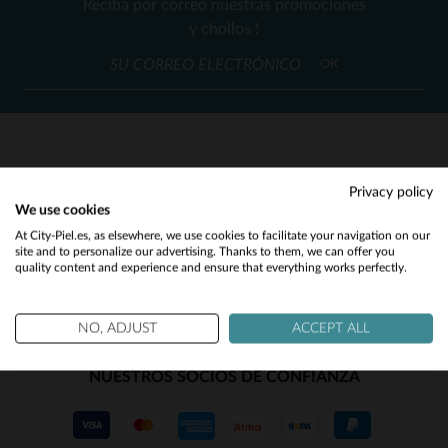
Reciba por correo nuestras promociones
38
40
42
44
46
(4)
y chollos !
(1)
OK
(2)
(1)
(2)
SERVICIO AL CLIENTE
Privacy policy
(1)
We use cookies
Nuestros asesores están a su disposición
Would you like to be redirected to our English site?
At City-Piel.es, as elsewhere, we use cookies to facilitate your navigation on our
(10)
contact@city-piel.es
por correo electronico
site and to personalize our advertising. Thanks to them, we can offer you
quality content and experience and ensure that everything works perfectly.
No
(62)
(35)
Yes
NO, ADJUST
ACCEPT ALL
(19)
NUESTROS SOCIOS DE CONFIANZA
(6)
(1)