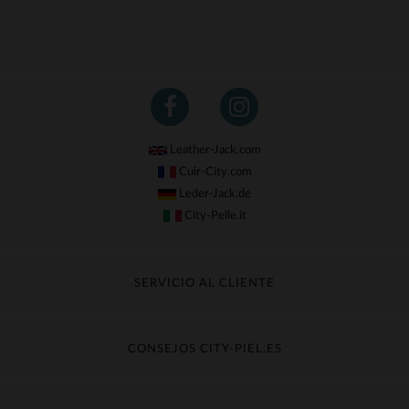
Leather-Jack.com
Cuir-City.com
Leder-Jack.de
City-Pelle.it
SERVICIO AL CLIENTE
Seguir mi pedido
Cambio & Reembolso
CONSEJOS CITY-PIEL.ES
Preguntas frecuentes
Cuidado de la piel
Entrega gratis