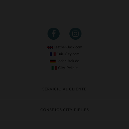
Leather-Jack.com
Cuir-City.com
Leder-Jack.de
City-Pelle.it
SERVICIO AL CLIENTE
Seguir mi pedido
Cambio & Reembolso
CONSEJOS CITY-PIEL.ES
Preguntas frecuentes
Cuidado de la piel
Entrega gratis