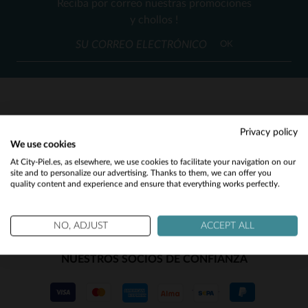
Reciba por correo nuestras promociones
2XL
3XL
3XL
(4)
y chollos !
(1)
OK
(2)
(1)
(2)
SERVICIO AL CLIENTE
Privacy policy
(1)
We use cookies
Nuestros asesores están a su disposición
Would you like to be redirected to our English site?
At City-Piel.es, as elsewhere, we use cookies to facilitate your navigation on our
(10)
contact@city-piel.es
por correo electronico
site and to personalize our advertising. Thanks to them, we can offer you
quality content and experience and ensure that everything works perfectly.
No
(62)
(35)
Yes
NO, ADJUST
ACCEPT ALL
(19)
NUESTROS SOCIOS DE CONFIANZA
(6)
(1)