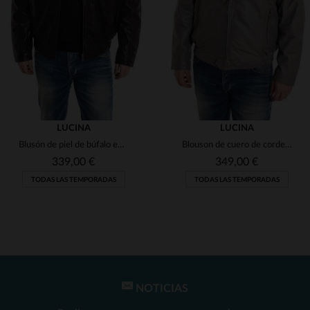
(8)
(3)
(1)
(1)
(1)
(1)
(3)
(1)
(1)
(1)
LUCINA
LUCINA
Blusón de piel de búfalo en marrón. Corte clásico para tallas grandes.
Blouson de cuero de cordero gris, marmoleado y para tallas grandes.
(1)
(2)
339,00 €
349,00 €
(3)
TODAS LAS TEMPORADAS
TODAS LAS TEMPORADAS
(2)
(30)
(127)
(1)
(50)
NOTICIAS
TALLAS DISPONIBLES
TALLAS DISPONIBLES
(1)