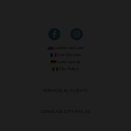
Leather-Jack.com
Cuir-City.com
Leder-Jack.de
City-Pelle.it
SERVICIO AL CLIENTE
Seguir mi pedido
Cambio & Reembolso
CONSEJOS CITY-PIEL.ES
Preguntas frecuentes
Cuidado de la piel
Entrega gratis