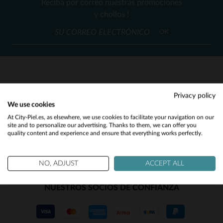
Reciba por correo nuestras promociones
42
48
60
y chollos !
OK
SERVICIO AL CLIENTE
Privacy policy
We use cookies
Nuestros asesores están a su disposición
Would you like to be redirected to our English site?
At City-Piel.es, as elsewhere, we use cookies to facilitate your navigation on our
contact@city-piel.es
por correo electronico
site and to personalize our advertising. Thanks to them, we can offer you
quality content and experience and ensure that everything works perfectly.
No
Yes
NO, ADJUST
ACCEPT ALL
NUESTROS SOCIOS DE CONFIANZA