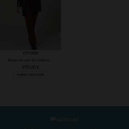
(1)
(1)
(1)
(1)
CITYZEN
Blazer en cuer de cordero negro, corte recto y detalles únicos.
(1)
(1)
499,00 €
NUEVA COLECCIÓN
(1)
(1)
NOTICIAS
TALLAS DISPONIBLES