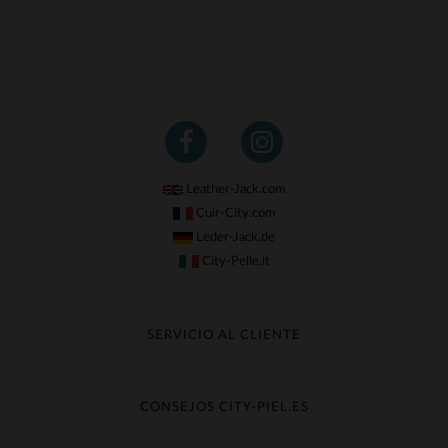
Leather-Jack.com
Cuir-City.com
Leder-Jack.de
City-Pelle.it
SERVICIO AL CLIENTE
Seguir mi pedido
Cambio & Reembolso
CONSEJOS CITY-PIEL.ES
Preguntas frecuentes