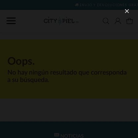
ENVÍO Y DEVOLUCIONES GRATIS
(ver condic
Oops.
No hay ningún resultado que corresponda
a su búsqueda.
NOTICIAS