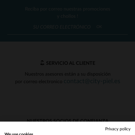
Reciba por correo nuestras promociones
y chollos !
OK
SERVICIO AL CLIENTE
Nuestros asesores están a su disposición
contact@city-piel.es
por correo electronico
NUESTROS SOCIOS DE CONFIANZA
Privacy policy
We use cookies