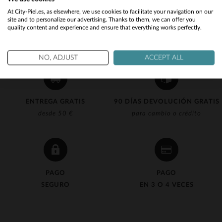
Would you like to be redirected to our English site?
At City-Piel.es, as elsewhere, we use cookies to facilitate your navigation on our
site and to personalize our advertising. Thanks to them, we can offer you
quality content and experience and ensure that everything works perfectly.
No
Yes
NO, ADJUST
ACCEPT ALL
ENTREGA GRATIS
90 DÍAS DEVOLUCIÓN GRATIS
desde 50 €
para cambio o crédito
PAGO
PAGO
SEGURO
EN 3 O 4 VECES