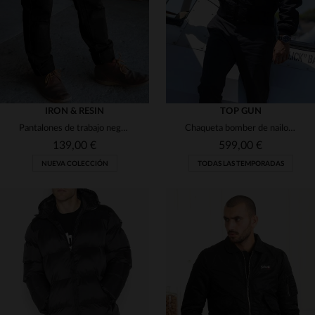
IRON & RESIN
TOP GUN
Pantalones de trabajo negros
Chaqueta bomber de nailon negra de Top Gun
139,00 €
599,00 €
NUEVA COLECCIÓN
TODAS LAS TEMPORADAS
TALLAS DISPONIBLES
29
30
31
32
33
TALLAS DISPONIBLES
34
36
38
S
M
L
XL
2XL