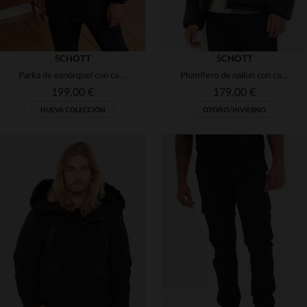
SCHOTT
SCHOTT
Parka de esnórquel con capucha de piel desmontable
Plumífero de nailon con capucha negra
199,00 €
179,00 €
NUEVA COLECCIÓN
OTOÑO/INVIERNO
TALLAS DISPONIBLES
XS
S
M
L
XL
TALLAS DISPONIBLES
S
M
L
2XL
2XL