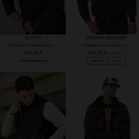
SCHOTT
THE NEW DESIGNERS
Chaqueta de nailon negra para hombre
Chaqueta con capucha y piel de mapache
149,00 €
164,70 €
549,00 €
OTOÑO/INVIERNO
PROMO
−70 %
TALLAS DISPONIBLES
TALLAS DISPONIBLES
XS
S
2XL
3XL
S
M