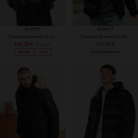
SCHOTT
SCHOTT
Chaqueta de plumón de nailon negra con capucha extraíble
Chaqueta de plumón textil estilo bomber negra
151,20 €
179,00 €
189,00 €
PROMO
−20 %
OTOÑO/INVIERNO
TALLAS DISPONIBLES
TALLAS DISPONIBLES
S
M
2XL
S
M
L
XL