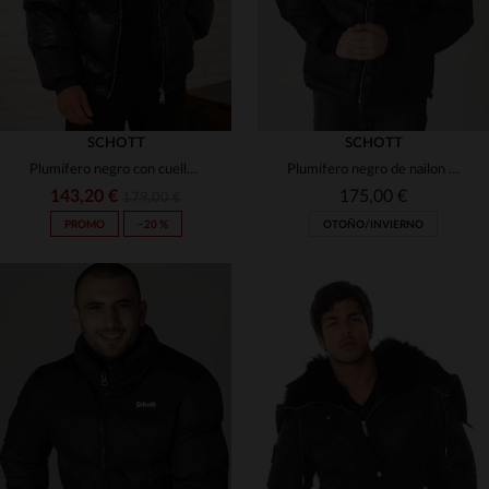
SCHOTT
SCHOTT
Plumífero negro con cuello de piel sintética y corte oversize
Plumífero negro de nailon reciclado
143,20 €
175,00 €
179,00 €
PROMO
−20 %
OTOÑO/INVIERNO
TALLAS DISPONIBLES
TALLAS DISPONIBLES
XS
S
M
M
L
XL
2XL