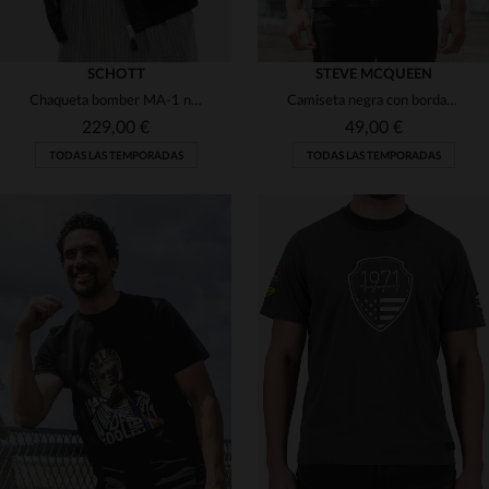
SCHOTT
STEVE MCQUEEN
Chaqueta bomber MA-1 negra con capucha de nailon reciclado
Camiseta negra con bordado de Steve McQueen
229,00 €
49,00 €
TODAS LAS TEMPORADAS
TODAS LAS TEMPORADAS
TALLAS DISPONIBLES
TALLAS DISPONIBLES
S
L
XL
L
XL