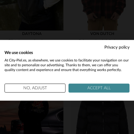
DAYTONA
VON DUTCH
Gilet de cuero de cabra negro, corte regular para un look urbano.
Sobrecamisa de leñador roja y negra
Privacy policy
189,00 €
69,00 €
We use cookies
NUEVA COLECCIÓN
NUEVA COLECCIÓN
Would you like to be redirected to our English site?
At City-Piel.es, as elsewhere, we use cookies to facilitate your navigation on our
site and to personalize our advertising. Thanks to them, we can offer you
quality content and experience and ensure that everything works perfectly.
No
Yes
NO, ADJUST
ACCEPT ALL
TALLAS DISPONIBLES
TALLAS DISPONIBLES
M
2XL
3XL
S
M
L
XL
2XL