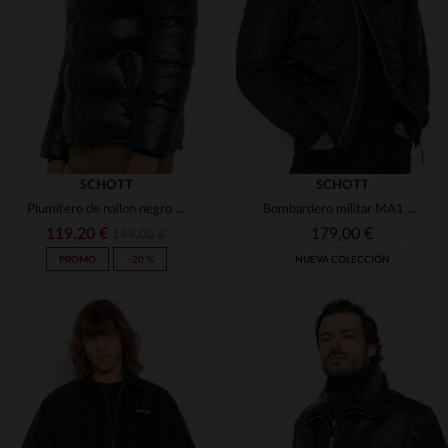
(8)
(1)
(3)
(1)
(1)
(1)
(2)
(5)
(5)
(2)
(1)
SCHOTT
SCHOTT
(1)
(1)
Plumífero de nailon negro para hombre.
Bombardero militar MA1 negro reciclado
(8)
(1)
(6)
119,20 €
179,00 €
149,00 €
(67)
(1)
(1)
PROMO
−20 %
NUEVA COLECCIÓN
(1)
(1)
(5)
(3)
(3)
(43)
(1)
(4)
(1)
(1)
TALLAS DISPONIBLES
TALLAS DISPONIBLES
(22)
(1)
(1)
XS
S
M
L
XL
S
M
L
XL
2XL
(26)
(9)
(51)