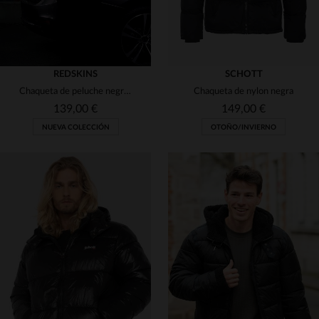
REDSKINS
SCHOTT
Chaqueta de peluche negra con cuello camisero de inspiración japonesa
Chaqueta de nylon negra
139,00 €
149,00 €
NUEVA COLECCIÓN
OTOÑO/INVIERNO
TALLAS DISPONIBLES
TALLAS DISPONIBLES
S
M
L
XS
S
XL
2XL
3XL