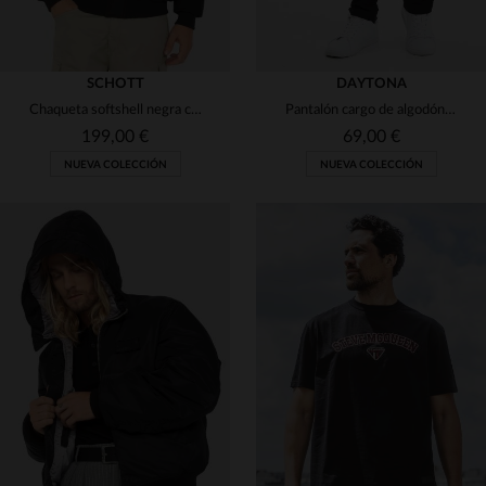
SCHOTT
DAYTONA
Chaqueta softshell negra con capucha
Pantalón cargo de algodón negro
199,00 €
69,00 €
NUEVA COLECCIÓN
NUEVA COLECCIÓN
TALLAS DISPONIBLES
28
29
30
31
32
TALLAS DISPONIBLES
S
L
XL
2XL
33
34
36