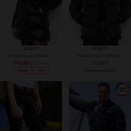
3XL
S
M
L
XL
3XL
SCHOTT
SCHOTT
Anorak largo acolchado con capucha negra
Plumífero negro estilo bomber
149,00 €
165,00 €
199,00 €
PROMO
−25 %
NUEVA COLECCIÓN
TALLAS DISPONIBLES
TALLAS DISPONIBLES
XS
S
L
XL
2XL
S
M
L
XL
2XL