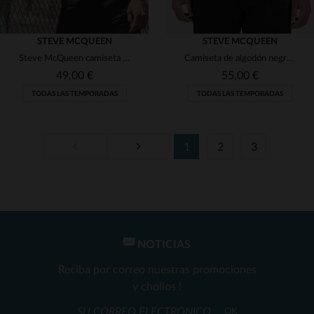
STEVE MCQUEEN
STEVE MCQUEEN
Steve McQueen camiseta gráfica negra
Camiseta de algodón negra azabache con el escudo de Steve McQueen
49,00 €
55,00 €
TODAS LAS TEMPORADAS
TODAS LAS TEMPORADAS
1
2
3
TALLAS DISPONIBLES
TALLAS DISPONIBLES
M
XL
S
M
2XL
NOTICIAS
Reciba por correo nuestras promociones
y chollos !
OK