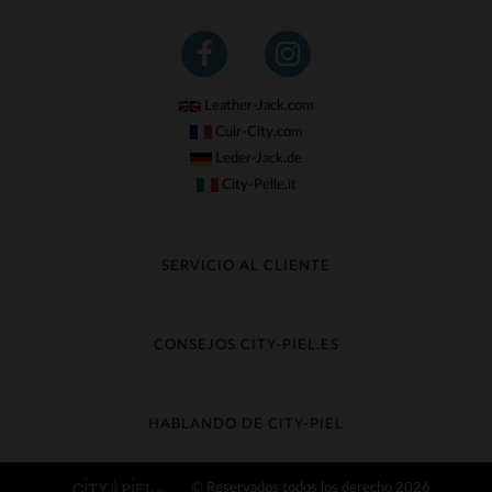
Leather-Jack.com
Cuir-City.com
Leder-Jack.de
City-Pelle.it
SERVICIO AL CLIENTE
Seguir mi pedido
Cambio & Reembolso
CONSEJOS CITY-PIEL.ES
Preguntas frecuentes
Cuidado de la piel
Entrega gratis
Contacte con el servicio de atención al cliente
Guía de materiales
HABLANDO DE CITY-PIEL
Guia de talla
Descubra City-piel
© Reservados todos los derecho 2026