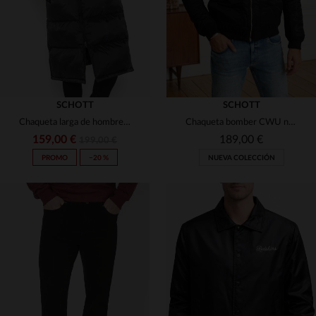
SCHOTT
SCHOTT
Chaqueta larga de hombre negra
Chaqueta bomber CWU negra
159,00 €
189,00 €
199,00 €
PROMO
−20 %
NUEVA COLECCIÓN
TALLAS DISPONIBLES
TALLAS DISPONIBLES
S
L
2XL
XS
S
M
XL
5XL