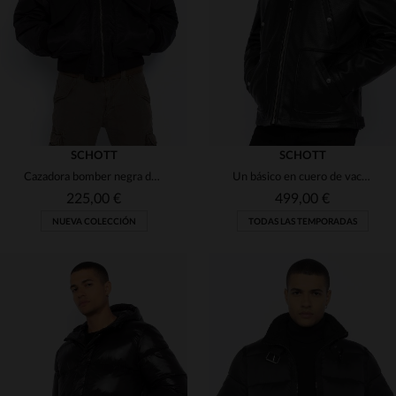
(9)
2XL
3XL
16 ANS
3XL
4XL
5XL
SCHOTT
SCHOTT
Cazadora bomber negra de nailon reciclado para hombre
Un básico en cuero de vacuno negro, corte regular y diseño funcional.
225,00 €
499,00 €
NUEVA COLECCIÓN
TODAS LAS TEMPORADAS
TALLAS DISPONIBLES
S
M
L
XL
2XL
TALLAS DISPONIBLES