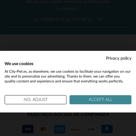
Reciba por correo nuestras promociones
S
M
L
XL
2XL
y chollos !
OK
SERVICIO AL CLIENTE
Privacy policy
We use cookies
Nuestros asesores están a su disposición
Would you like to be redirected to our English site?
At City-Piel.es, as elsewhere, we use cookies to facilitate your navigation on our
contact@city-piel.es
por correo electronico
site and to personalize our advertising. Thanks to them, we can offer you
quality content and experience and ensure that everything works perfectly.
No
Yes
NO, ADJUST
ACCEPT ALL
NUESTROS SOCIOS DE CONFIANZA