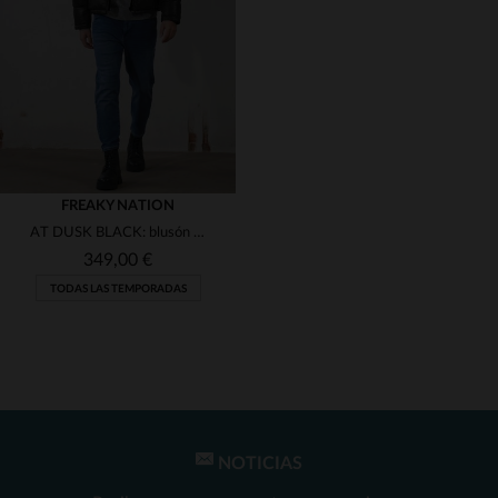
(2)
(1)
(1)
(4)
(1)
(4)
(2)
(1)
FREAKY NATION
AT DUSK BLACK: blusón 4 en 1 de cuero de cordero por Freaky Nation.
(1)
349,00 €
TODAS LAS TEMPORADAS
(1)
(1)
NOTICIAS
TALLAS DISPONIBLES