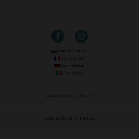
Leather-Jack.com
Cuir-City.com
Leder-Jack.de
City-Pelle.it
SERVICIO AL CLIENTE
Seguir mi pedido
Cambio & Reembolso
CONSEJOS CITY-PIEL.ES
Preguntas frecuentes
Cuidado de la piel
Entrega gratis