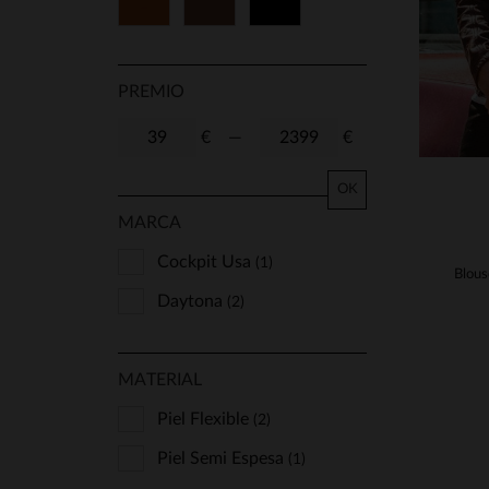
Cognac
Marrón
Negro
38
40
42
44
46
48
50
52
PREMIO
54
56
58
60
€
—
€
62
64
66
68
OK
MARCA
70
72
74
90
Cockpit Usa
(1)
95
100
TU
Daytona
(2)
MATERIAL
Piel Flexible
(2)
Piel Semi Espesa
(1)