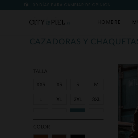
90 DÍAS PARA CAMBIAR DE OPINIÓN
HOMBRE
M
CAZADORAS Y CHAQUETAS
TALLA
XXS
XS
S
M
L
XL
2XL
3XL
4XL
5XL
6XL
7XL
COLOR
8XL
9XL
11XL
36