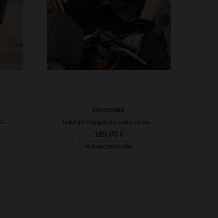
DAYTONA
El G-1 de Cockpit USA en piel de ternero: blusón aviador de leyenda.
Gilet sin mangas en cuero de cabra negro y granulado para moteros.
189,00 €
NUEVA COLECCIÓN