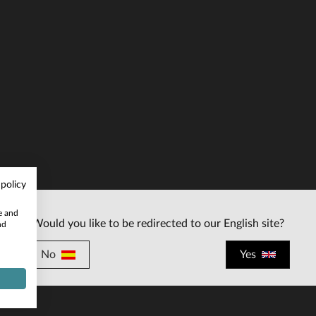
ALLAS DISPONIBLES
TALLAS DISPONIBLE
M
L
XL
2XL
3XL
S
M
L
XL
2XL
4XL
5XL
6XL
4XL
5XL
6XL
 policy
te and
Would you like to be redirected to our English site?
nd
No
Yes