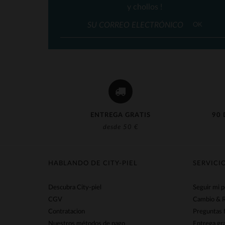
y chollos !
OK
ENTREGA GRATIS
90 
desde 50 €
HABLANDO DE CITY-PIEL
SERVICI
Descubra City-piel
Seguir mi 
CGV
Cambio & 
Contratacion
Preguntas 
Nuestros métodos de pago
Entrega gra