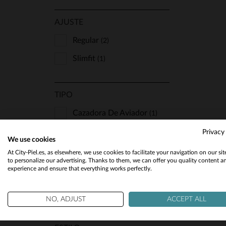
AJUSTE
Regular
(2)
T
Slimfit
(1)
S
TIPO
Cazadora De Aviador
(1)
Chaleco
(1)
Privacy
We use cookies
Con Capucha
(1)
At City-Piel.es, as elsewhere, we use cookies to facilitate your navigation on our si
to personalize our advertising. Thanks to them, we can offer you quality content a
Cuello De Motero
(1)
experience and ensure that everything works perfectly.
Cuello Piel
(1)
NO, ADJUST
ACCEPT ALL