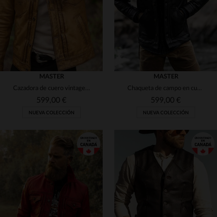
MASTER
MASTER
Cazadora de cuero vintage marrón dorado
Chaqueta de campo en cuero vaqueta robusto. Corte clásico y ligero.
599,00 €
599,00 €
NUEVA COLECCIÓN
NUEVA COLECCIÓN
TALLAS DISPONIBLES
TALLAS DISPONIBLES
S
M
L
XL
2XL
S
M
L
XL
2XL
3XL
3XL
4XL