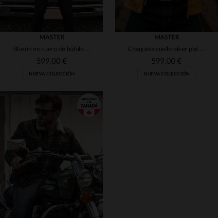
MASTER
MASTER
Blusón en cuero de búfalo con patina manual y estilo perfecto vintage.
Chaqueta cuello biker piel amarillo dorado
599,00 €
599,00 €
NUEVA COLECCIÓN
NUEVA COLECCIÓN
TALLAS DISPONIBLES
TALLAS DISPONIBLES
M
2XL
2XL