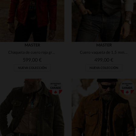
MASTER
MASTER
Chaqueta de cuero roja gruesa vintage
Cuero vaqueta de 1,5 mm, diseño western con yokes y corte ceñido.
599,00 €
499,00 €
NUEVA COLECCIÓN
NUEVA COLECCIÓN
TALLAS DISPONIBLES
TALLAS DISPONIBLES
S
M
L
XL
2XL
S
M
L
XL
3XL
3XL
4XL