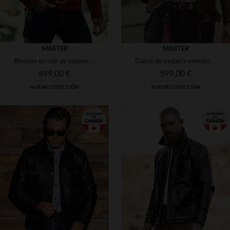
MASTER
MASTER
Blouson en cuir de voppero estilo Western en tonos cobrizosque envejece con carácter y elegancia.
Cuero de vaqueta envejecido, costuras a mano y estilo biker rebelde.
499,00 €
599,00 €
NUEVA COLECCIÓN
NUEVA COLECCIÓN
TALLAS DISPONIBLES
TALLAS DISPONIBLES
M
L
XS
M