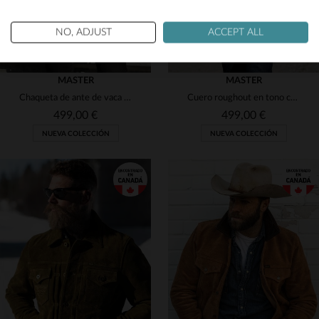
Yes
NO, ADJUST
ACCEPT ALL
MASTER
MASTER
Chaqueta de ante de vaca con flecos
Cuero roughout en tono cobrizo: chaqueta de campo duradera y versátil.
499,00 €
499,00 €
NUEVA COLECCIÓN
NUEVA COLECCIÓN
TALLAS DISPONIBLES
TALLAS DISPONIBLES
S
M
L
2XL
3XL
M
L
XL
2XL
3XL