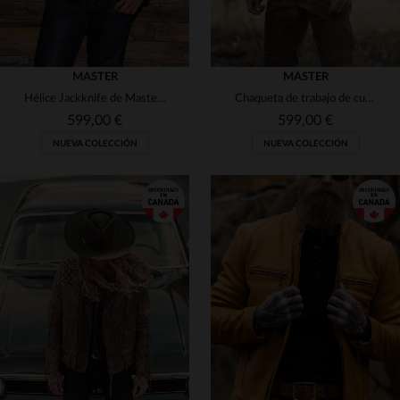
MASTER
MASTER
Hélice Jackknife de Master en nailon reforzado para motores glow.
Chaqueta de trabajo de cuero negra con cuello camisero
599,00 €
599,00 €
NUEVA COLECCIÓN
NUEVA COLECCIÓN
TALLAS DISPONIBLES
TALLAS DISPONIBLES
2XL
3XL
S
3XL