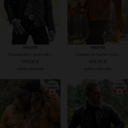
2XL
3XL
(13)
4XL
3XL
4XL
(134)
(141)
(60)
(6)
MASTER
MASTER
(1)
Chaqueta biker gruesa de cuero negro
Chaqueta de hombre en piel de vacuno cepillada
599,00 €
499,00 €
(1)
NUEVA COLECCIÓN
NUEVA COLECCIÓN
(5)
(2)
TALLAS DISPONIBLES
XS
S
M
L
XL
TALLAS DISPONIBLES
2XL
3XL
4XL
S
M
L
XL
4XL