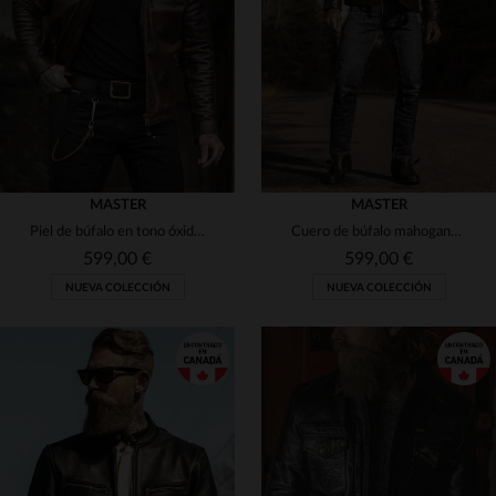
(3)
(18)
(8)
(3)
(19)
(17)
(5)
(10)
(3)
(14)
MASTER
MASTER
Piel de búfalo en tono óxido, corte ajustado y estilo biker atemporal.
Cuero de búfalo mahogany, rústico. Detalles western y corte trucker.
(1)
(3)
(1)
599,00 €
599,00 €
(1)
(7)
NUEVA COLECCIÓN
NUEVA COLECCIÓN
(3)
(1)
(2)
(4)
(10)
(16)
(27)
(22)
(12)
(81)
TALLAS DISPONIBLES
TALLAS DISPONIBLES
(2)
(158)
XS
S
M
L
XL
XS
S
M
L
XL
(18)