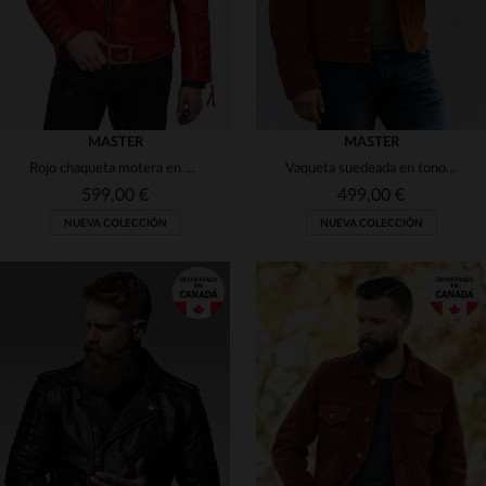
MASTER
MASTER
Rojo chaqueta motera en piel de vacuno con efecto envejecido
Vaqueta suedeada en tono cobrizo, corte slim. Patina única con el uso.
599,00 €
499,00 €
NUEVA COLECCIÓN
NUEVA COLECCIÓN
TALLAS DISPONIBLES
S
M
L
XL
2XL
TALLAS DISPONIBLES
3XL
S
L
XL
2XL
3XL