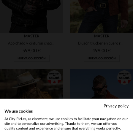
MASTER
MASTER
Acolchado y cinturón chaqueta Biker cosido a mano
Blusón trucker en cuero roughout full-grain, tono cobrizo único.
599,00 €
499,00 €
NUEVA COLECCIÓN
NUEVA COLECCIÓN
TALLAS DISPONIBLES
S
M
L
XL
2XL
TALLAS DISPONIBLES
Privacy policy
We use cookies
Would you like to be redirected to our English site?
S
M
L
3XL
3XL
At City-Piel.es, as elsewhere, we use cookies to facilitate your navigation on our
site and to personalize our advertising. Thanks to them, we can offer you
quality content and experience and ensure that everything works perfectly.
No