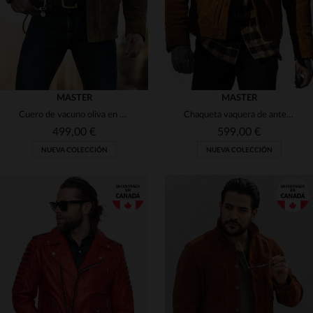
MASTER
MASTER
Cuero de vacuno oliva en field jacket. Resistente y con personalidad.
Chaqueta vaquera de ante estilo western en color tostado
499,00 €
599,00 €
NUEVA COLECCIÓN
NUEVA COLECCIÓN
TALLAS DISPONIBLES
TALLAS DISPONIBLES
S
M
L
XL
2XL
S
M
L
XL
2XL
3XL
3XL