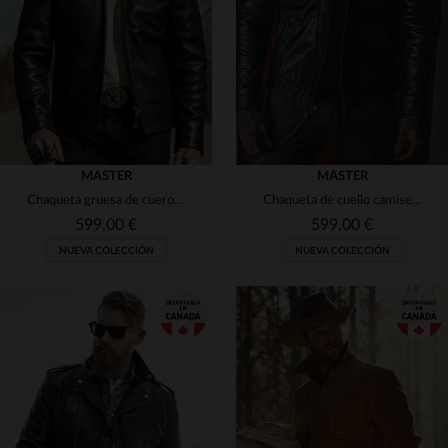
2XL
3XL
4XL
2XL
3XL
4XL
(2)
(139)
(2)
(4)
(1)
MASTER
MASTER
(2)
Chaqueta gruesa de cuero negro con cuello de motero.
Chaqueta de cuello camisero en cuero negro envejecido
599,00 €
599,00 €
(7)
NUEVA COLECCIÓN
NUEVA COLECCIÓN
(2)
(9)
(1)
TALLAS DISPONIBLES
TALLAS DISPONIBLES
(27)
XS
S
M
L
XL
S
M
L
XL
2XL
(1)