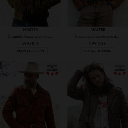
MASTER
MASTER
Chaqueta vaquera estilo camionero en ante color oliva.
Chaqueta de camionero de ante resistente con cuello de piel de búfalo
599,00 €
599,00 €
NUEVA COLECCIÓN
NUEVA COLECCIÓN
TALLAS DISPONIBLES
TALLAS DISPONIBLES
S
M
L
XL
M
L
2XL
3XL
4XL