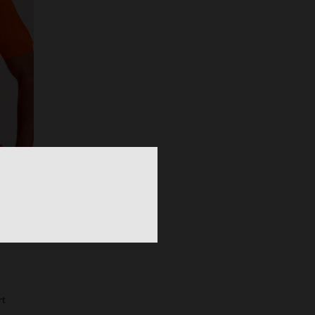
S
TALLAS DISPONIBLES
29
30
rt