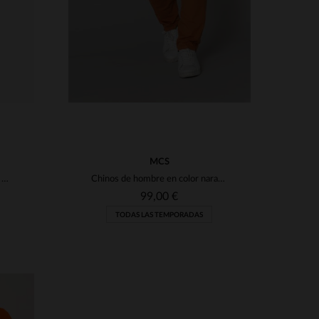
MCS
Camisa de cuadros naranja para hombre
Chinos de hombre en color naranja oxidado
99,00 €
TODAS LAS TEMPORADAS