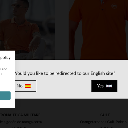
ALLAS DISPONIBLES
TALLAS DISPONIBLE
S
L
S
M
 policy
te and
Would you like to be redirected to our English site?
nd
No
Yes
ERONAUTICA MILITARE
GULF
Polo de algodón de manga corta naranja
Orangefarbenes Gulf-Poloshi