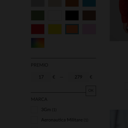
Gris
Beige
Cognac
Azul
Verde
Blanco
Negro
Marrón
Rojo
Amarillo
Rosa
Naranja
Multicolor
PREMIO
€
—
€
OK
MARCA
3Gm
(1)
Aeronautica Militare
(1)