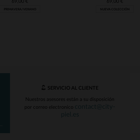
69,00 €
69,00 €
PRIMAVERA/VERANO
NUEVA COLECCIÓN
SERVICIO AL CLIENTE
Nuestros asesores están a su disposición
ALLAS DISPONIBLES
TALLAS DISPONIBLE
contact@city-
por correo electronico
piel.es
XL
2XL