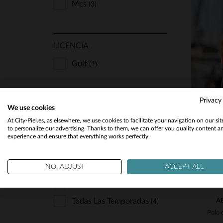
Mcs
(3)
LICENCIA
Gulf
(1)
T
Privacy
MATERIAL
We use cookies
At City-Piel.es, as elsewhere, we use cookies to facilitate your navigation on our si
Textil
(5)
to personalize our advertising. Thanks to them, we can offer you quality content a
experience and ensure that everything works perfectly.
ESTACIÓN
NO, ADJUST
ACCEPT ALL
Primavera Verano
(1)
Todas Las Temporadas
A
(4)