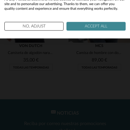
site and to personalize our advertising. Thanks to them, we can offer you
quality content and experience and ensure that everything works perfectly.
No
Yes
NO, ADJUST
ACCEPT ALL
VON DUTCH
MCS
Camiseta de algodón naranja con logo negro.
Camisa de hombre con doble bolsillo roja
35,00 €
89,00 €
TODAS LAS TEMPORADAS
TODAS LAS TEMPORADAS
NOTICIAS
TALLAS DISPONIBLES
TALLAS DISPONIBLES
Reciba por correo nuestras promociones
S
M