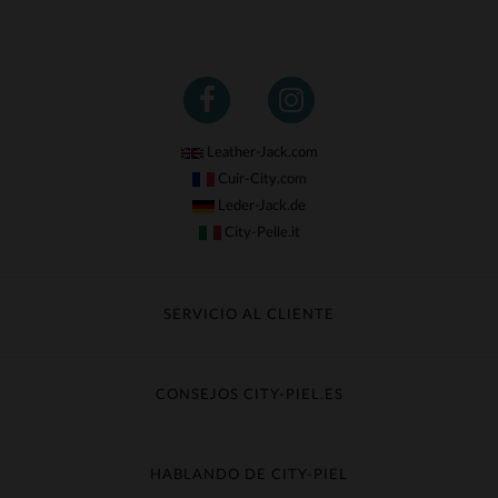
Leather-Jack.com
Cuir-City.com
Leder-Jack.de
City-Pelle.it
SERVICIO AL CLIENTE
Seguir mi pedido
Cambio & Reembolso
CONSEJOS CITY-PIEL.ES
Preguntas frecuentes
Cuidado de la piel
Entrega gratis
Contacte con el servicio de atención al cliente
Guía de materiales
HABLANDO DE CITY-PIEL