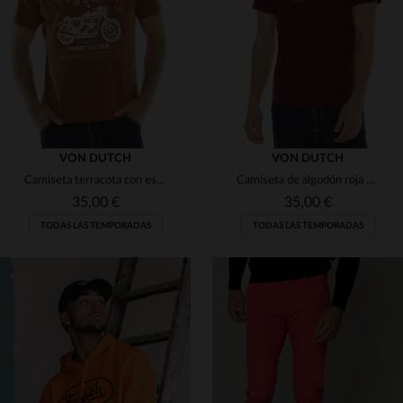
M
L
XL
2XL
S
M
XL
VON DUTCH
VON DUTCH
Camiseta terracota con estampado de motos
Camiseta de algodón roja con logo amarillo.
35,00 €
35,00 €
TODAS LAS TEMPORADAS
TODAS LAS TEMPORADAS
TALLAS DISPONIBLES
TALLAS DISPONIBLES