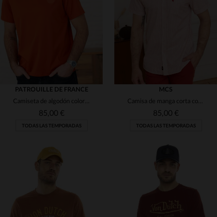
(3)
(1)
(1)
(4)
(8)
(8)
PATROUILLE DE FRANCE
MCS
Camiseta de algodón color óxido con logo tono sobre tono
Camisa de manga corta con estampado rojo
85,00 €
85,00 €
TODAS LAS TEMPORADAS
TODAS LAS TEMPORADAS
TALLAS DISPONIBLES
TALLAS DISPONIBLES