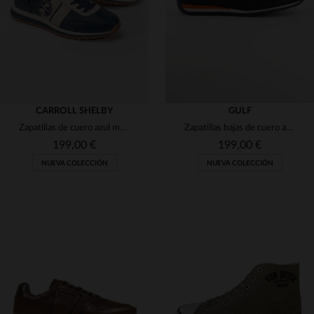
CARROLL SHELBY
GULF
Zapatillas de cuero azul marino Shelby
Zapatillas bajas de cuero azul marino Gulf
199,00 €
199,00 €
NUEVA COLECCIÓN
NUEVA COLECCIÓN
TALLAS DISPONIBLES
40
41
42
43
44
TALLAS DISPONIBLES
45
40
41
42
44
45