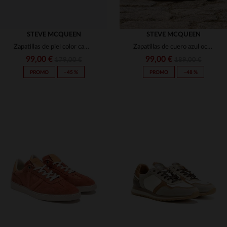
STEVE MCQUEEN
STEVE MCQUEEN
Zapatillas de piel color camel de Steve McQueen
Zapatillas de cuero azul océano de Steve McQueen
99,00 €
99,00 €
179,00 €
189,00 €
PROMO
−45 %
PROMO
−48 %
TALLAS DISPONIBLES
TALLAS DISPONIBLES
41
42
43
44
46
42
44
45