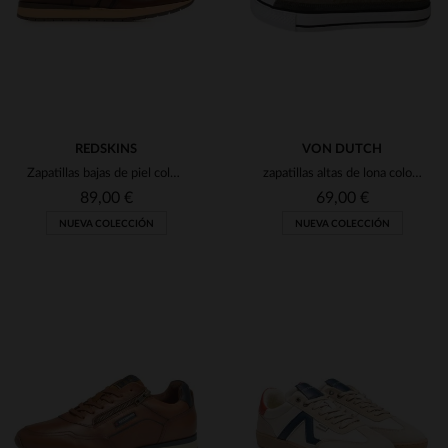
REDSKINS
VON DUTCH
Zapatillas bajas de piel color castaño
zapatillas altas de lona color caqui
89,00 €
69,00 €
NUEVA COLECCIÓN
NUEVA COLECCIÓN
TALLAS DISPONIBLES
TALLAS DISPONIBLES
40
41
42
43
44
41
42
43
44
45
45
46