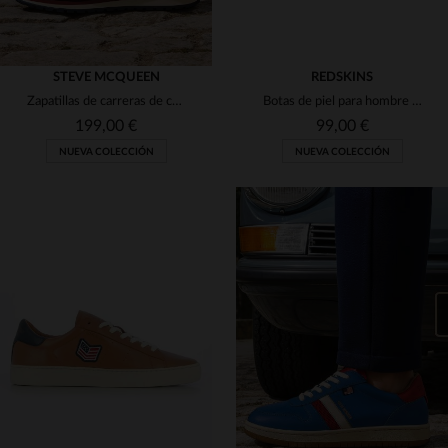
STEVE MCQUEEN
REDSKINS
Zapatillas de carreras de cuero rojo oscuro
Botas de piel para hombre en color coñac y marrón.
199,00 €
99,00 €
NUEVA COLECCIÓN
NUEVA COLECCIÓN
TALLAS DISPONIBLES
40
41
42
43
44
TALLAS DISPONIBLES
45
40
41
42
45