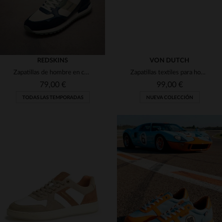
REDSKINS
VON DUTCH
Zapatillas de hombre en color azul marino, crudo y caqui
Zapatillas textiles para hombre de Von Dutch
79,00 €
99,00 €
TODAS LAS TEMPORADAS
NUEVA COLECCIÓN
TALLAS DISPONIBLES
41
42
43
44
45
TALLAS DISPONIBLES
40
42
43
46