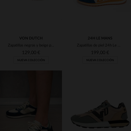
VON DUTCH
24H LE MANS
Zapatillas negras y beige para hombre de Von Dutch
Zapatillas de piel 24h Le Mans en color crudo, azul y naranja
129,00 €
199,00 €
NUEVA COLECCIÓN
NUEVA COLECCIÓN
TALLAS DISPONIBLES
40
41
42
43
44
TALLAS DISPONIBLES
42
43
44
45
46
45