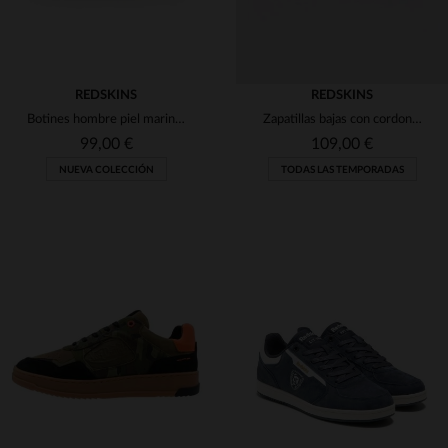
REDSKINS
REDSKINS
Botines hombre piel marino coñac
Zapatillas bajas con cordones en color crudo, verde y naranja
99,00 €
109,00 €
NUEVA COLECCIÓN
TODAS LAS TEMPORADAS
TALLAS DISPONIBLES
TALLAS DISPONIBLES
40
41
42
43
44
40
41
42
43
45