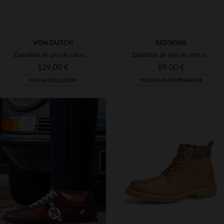
VON DUTCH
REDSKINS
Zapatillas de piel de camuflaje y naranja
Zapatillas de piel de ante azul marino
139,00 €
89,00 €
NUEVA COLECCIÓN
TODAS LAS TEMPORADAS
TALLAS DISPONIBLES
TALLAS DISPONIBLES
42
43
44
45
46
40
41
42
43