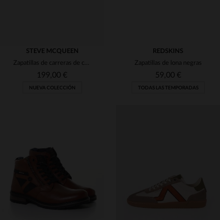
STEVE MCQUEEN
REDSKINS
Zapatillas de carreras de cuero azul real
Zapatillas de lona negras
199,00 €
59,00 €
NUEVA COLECCIÓN
TODAS LAS TEMPORADAS
TALLAS DISPONIBLES
41
42
43
44
45
TALLAS DISPONIBLES
46
40
41
42
43