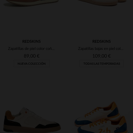
REDSKINS
REDSKINS
Zapatillas de piel color coñac con cordones y cremallera
Zapatillas bajas en piel color crudo y rojo marino
89,00 €
109,00 €
NUEVA COLECCIÓN
TODAS LAS TEMPORADAS
TALLAS DISPONIBLES
TALLAS DISPONIBLES
40
41
42
43
44
40
42
43
44
45
45
46
46