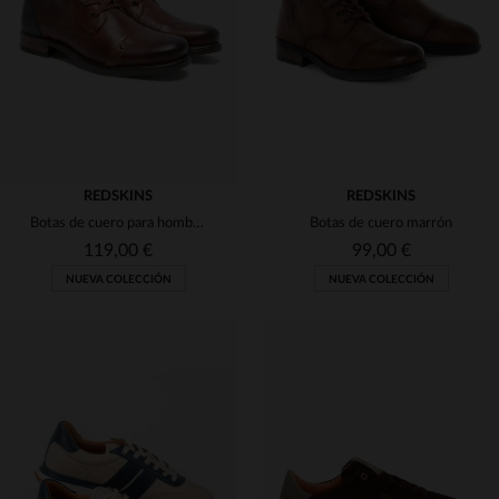
45
46
47
48
45
47
REDSKINS
REDSKINS
Botas de cuero para hombre en color marrón y azul marino.
Botas de cuero marrón
119,00 €
99,00 €
NUEVA COLECCIÓN
NUEVA COLECCIÓN
TALLAS DISPONIBLES
TALLAS DISPONIBLES
40
41
42
43
44
40
41
42
43
44