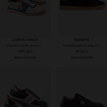
46
47
48
45
46
47
CARROLL SHELBY
REDSKINS
Zapatillas Shelby de piel color crudo
Zapatillas bajas de ante color castaño y gris.
199,00 €
99,00 €
NUEVA COLECCIÓN
NUEVA COLECCIÓN
TALLAS DISPONIBLES
TALLAS DISPONIBLES
40
41
42
43
44
40
41
42
43
44
45
46
45
46