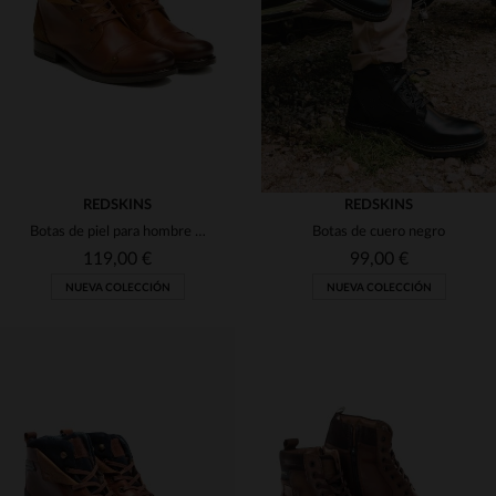
(1)
(15)
(2)
(1)
(1)
(1)
(35)
(6)
(1)
(1)
(1)
REDSKINS
REDSKINS
(1)
(48)
Botas de piel para hombre en color coñac y azul marino.
Botas de cuero negro
(6)
(58)
(20)
(6)
119,00 €
99,00 €
(9)
NUEVA COLECCIÓN
NUEVA COLECCIÓN
(2)
TALLAS DISPONIBLES
TALLAS DISPONIBLES
40
41
42
43
44
40
41
42
43
44