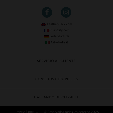
Leather-Jack.com
Cuir-City.com
Leder-Jack.de
City-Pelle.it
SERVICIO AL CLIENTE
Seguir mi pedido
Cambio & Reembolso
CONSEJOS CITY-PIEL.ES
Preguntas frecuentes
Cuidado de la piel
Entrega gratis
Contacte con el servicio de atención al cliente
Guía de materiales
HABLANDO DE CITY-PIEL
Guia de talla
Descubra City-piel
© Reservados todos los derecho 2026