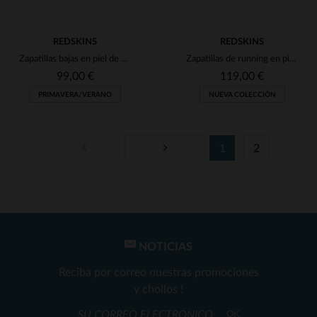
REDSKINS
REDSKINS
Zapatillas bajas en piel de ante color ladrillo
Zapatillas de running en piel y ante en color crudo, beige y coñac.
99,00 €
119,00 €
PRIMAVERA/VERANO
NUEVA COLECCIÓN
1
2
TALLAS DISPONIBLES
TALLAS DISPONIBLES
42
43
44
46
40
41
42
43
45
NOTICIAS
Reciba por correo nuestras promociones
y chollos !
OK