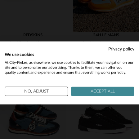
REDSKINS
24H LE MANS
Zapatillas de piel blanca con paneles de terciopelo beige y marrón
Zapatillas de piel azul cielo y naranja Le Mans 66
Privacy policy
99,00 €
199,00 €
We use cookies
NUEVA COLECCIÓN
NUEVA COLECCIÓN
Would you like to be redirected to our English site?
At City-Piel.es, as elsewhere, we use cookies to facilitate your navigation on our
site and to personalize our advertising. Thanks to them, we can offer you
quality content and experience and ensure that everything works perfectly.
No
Yes
NO, ADJUST
ACCEPT ALL
TALLAS DISPONIBLES
TALLAS DISPONIBLES
40
41
42
43
44
40
41
42
43
44
45
46
45