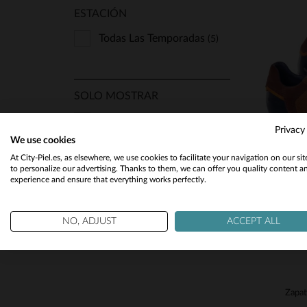
ESTACIÓN
Todas Las Temporadas
(5)
T
SOLO MOSTRAR
40
Nueva
(2)
Privacy
We use cookies
At City-Piel.es, as elsewhere, we use cookies to facilitate your navigation on our si
to personalize our advertising. Thanks to them, we can offer you quality content a
experience and ensure that everything works perfectly.
NO, ADJUST
ACCEPT ALL