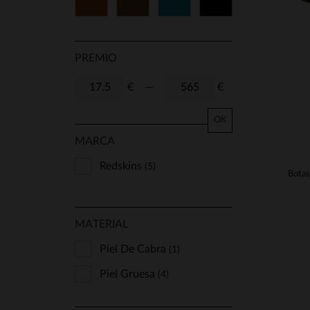
Cognac
Marrón
Azul
Negro
105
TU
S/M
M/L
L/XL
8
8 1/2
9
PREMIO
9 1/2
10
11
41
€
—
€
43
45
47
OK
MARCA
Redskins
(5)
MATERIAL
Piel De Cabra
(1)
Piel Gruesa
(4)