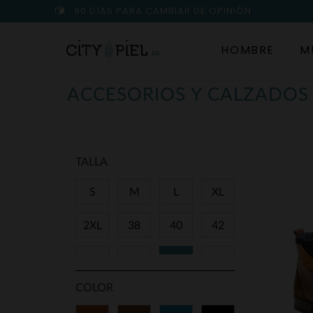
90 DÍAS PARA CAMBIAR DE OPINIÓN
HOMBRE
M
ACCESORIOS Y CALZADO
TALLA
S
M
L
XL
2XL
38
40
42
44
46
48
80
COLOR
85
90
95
100