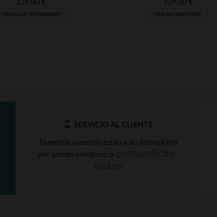
129,00 €
129,00 €
TODAS LAS TEMPORADAS
NUEVA COLECCIÓN
SERVICIO AL CLIENTE
Nuestros asesores están a su disposición
contact@city-
por correo electronico
ALLAS DISPONIBLES
TALLAS DISPONIBLE
piel.es
41
48
42
48