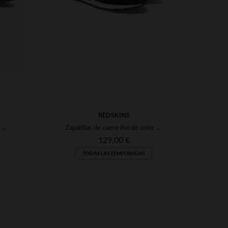
REDSKINS
Botas de cuero para hombre en color marrón y azul marino.
Zapatillas de cuero liso de color coñac y azul marino
129,00 €
TODAS LAS TEMPORADAS