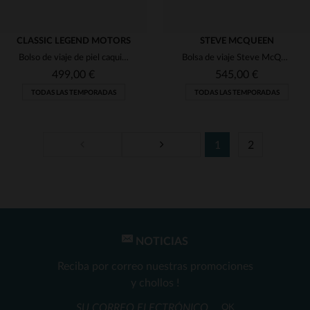
CLASSIC LEGEND MOTORS
STEVE MCQUEEN
Bolso de viaje de piel caqui oscuro para hombre
Bolsa de viaje Steve McQueen en cuero verde pino
499,00 €
545,00 €
TODAS LAS TEMPORADAS
TODAS LAS TEMPORADAS
1
2
TALLAS DISPONIBLES
TALLAS DISPONIBLES
TU
TU
NOTICIAS
Reciba por correo nuestras promociones
y chollos !
OK