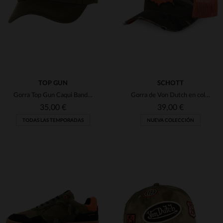
46
TU
TOP GUN
SCHOTT
Gorra Top Gun Caqui Bandera Americana
Gorra de Von Dutch en colaboración con Schott NYC, con parche de EE. UU. y estampado de camuflaje
35,00 €
39,00 €
TODAS LAS TEMPORADAS
NUEVA COLECCIÓN
TALLAS DISPONIBLES
TALLAS DISPONIBLES
TU
TU