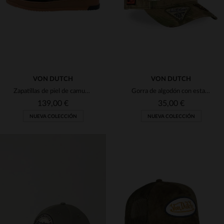
VON DUTCH
VON DUTCH
Zapatillas de piel de camuflaje y naranja
Gorra de algodón con estampado de camuflaje y distintivos.
139,00 €
35,00 €
NUEVA COLECCIÓN
NUEVA COLECCIÓN
TALLAS DISPONIBLES
TALLAS DISPONIBLES
42
43
44
45
46
TU