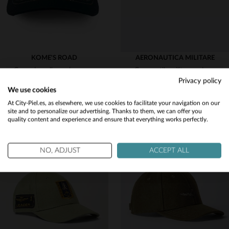
KOME'S ROAD
AERONAUTICA MILITARE
Gorra de malla verde oscuro y blanca con logotipo impreso.
Gorra estilo militar verde hoja
Privacy policy
35,00 €
45,00 €
We use cookies
NUEVA COLECCIÓN
NUEVA COLECCIÓN
Would you like to be redirected to our English site?
At City-Piel.es, as elsewhere, we use cookies to facilitate your navigation on our
site and to personalize our advertising. Thanks to them, we can offer you
quality content and experience and ensure that everything works perfectly.
No
Yes
NO, ADJUST
ACCEPT ALL
TALLAS DISPONIBLES
TALLAS DISPONIBLES
TU
TU