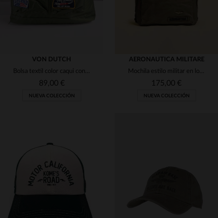
VON DUTCH
AERONAUTICA MILITARE
Bolsa textil color caqui con parches de Von Dutch
Mochila estilo militar en lona de algodón color caqui
89,00 €
175,00 €
NUEVA COLECCIÓN
NUEVA COLECCIÓN
TALLAS DISPONIBLES
TALLAS DISPONIBLES
TU
TU