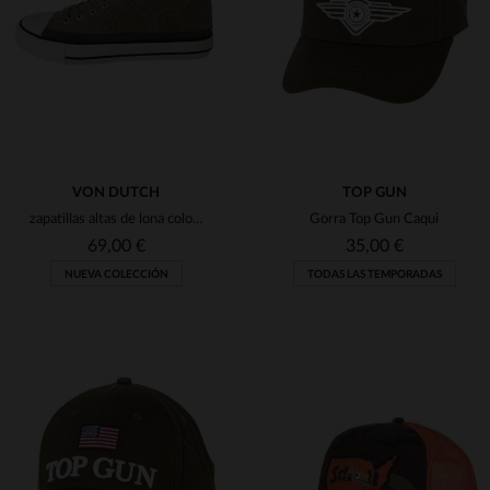
TU
TU
VON DUTCH
TOP GUN
zapatillas altas de lona color caqui
Gorra Top Gun Caqui
69,00 €
35,00 €
NUEVA COLECCIÓN
TODAS LAS TEMPORADAS
TALLAS DISPONIBLES
41
42
43
44
45
TALLAS DISPONIBLES