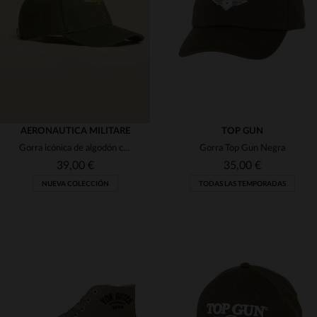
(10)
(1)
(3)
(8)
(1)
(7)
(1)
(1)
(4)
(6)
(42)
AERONAUTICA MILITARE
TOP GUN
(3)
(31)
Gorra icónica de algodón color caqui de la Fuerza Aérea Italiana
Gorra Top Gun Negra
(2)
(19)
(3)
39,00 €
35,00 €
(3)
NUEVA COLECCIÓN
TODAS LAS TEMPORADAS
(1)
(11)
TALLAS DISPONIBLES
TALLAS DISPONIBLES