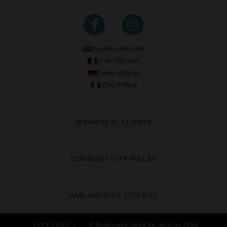
Leather-Jack.com
Cuir-City.com
Leder-Jack.de
City-Pelle.it
SERVICIO AL CLIENTE
Seguir mi pedido
Cambio & Reembolso
CONSEJOS CITY-PIEL.ES
Preguntas frecuentes
Cuidado de la piel
Entrega gratis
Contacte con el servicio de atención al cliente
Guía de materiales
HABLANDO DE CITY-PIEL
Guia de talla
Descubra City-piel
© Reservados todos los derecho 2026