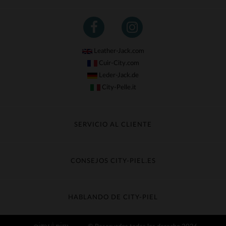
Leather-Jack.com
Cuir-City.com
Leder-Jack.de
City-Pelle.it
SERVICIO AL CLIENTE
Seguir mi pedido
Cambio & Reembolso
CONSEJOS CITY-PIEL.ES
Preguntas frecuentes
Cuidado de la piel
Entrega gratis
Contacte con el servicio de atención al cliente
Guía de materiales
HABLANDO DE CITY-PIEL
Guia de talla
Descubra City-piel