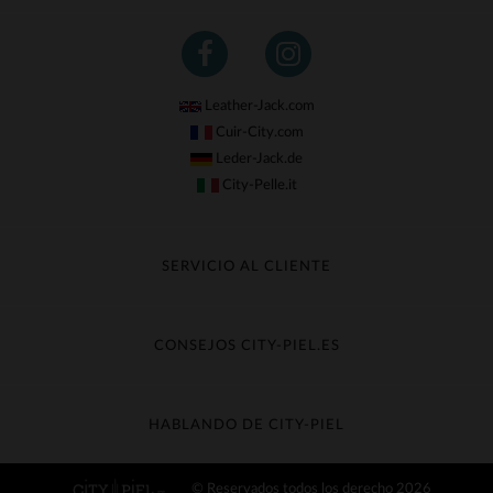
Leather-Jack.com
Cuir-City.com
Leder-Jack.de
City-Pelle.it
SERVICIO AL CLIENTE
Seguir mi pedido
Cambio & Reembolso
CONSEJOS CITY-PIEL.ES
Preguntas frecuentes
Cuidado de la piel
Entrega gratis
Contacte con el servicio de atención al cliente
Guía de materiales
HABLANDO DE CITY-PIEL
Guia de talla
Descubra City-piel
© Reservados todos los derecho 2026