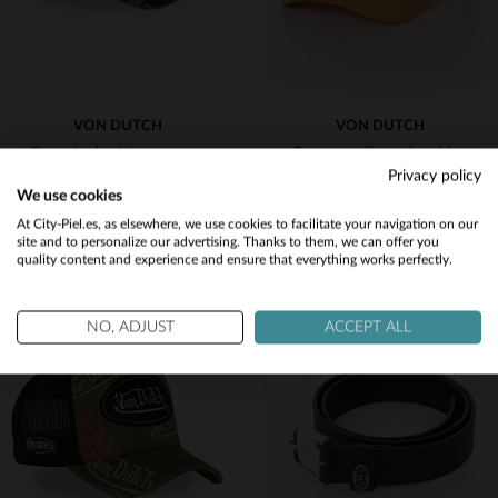
VON DUTCH
VON DUTCH
Gorra de algodón con estampado de camuflaje y parches.
Gorra amarilla con logo blanco.
Privacy policy
35,00 €
35,00 €
We use cookies
NUEVA COLECCIÓN
TODAS LAS TEMPORADAS
Would you like to be redirected to our English site?
At City-Piel.es, as elsewhere, we use cookies to facilitate your navigation on our
site and to personalize our advertising. Thanks to them, we can offer you
quality content and experience and ensure that everything works perfectly.
No
Yes
NO, ADJUST
ACCEPT ALL
TALLAS DISPONIBLES
TALLAS DISPONIBLES
TU
TU