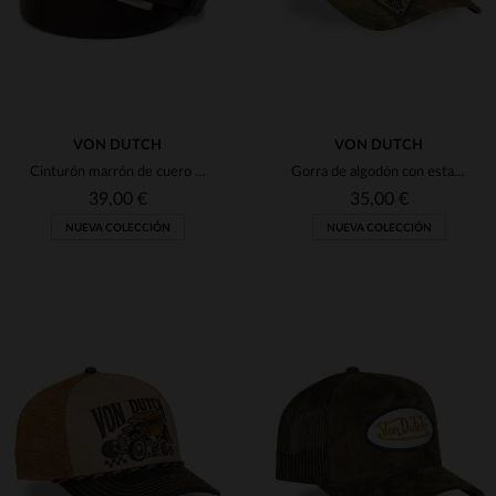
VON DUTCH
VON DUTCH
Cinturón marrón de cuero genuino
Gorra de algodón con estampado de camuflaje y distintivos.
39,00 €
35,00 €
NUEVA COLECCIÓN
NUEVA COLECCIÓN
TALLAS DISPONIBLES
TALLAS DISPONIBLES
90
95
100
TU