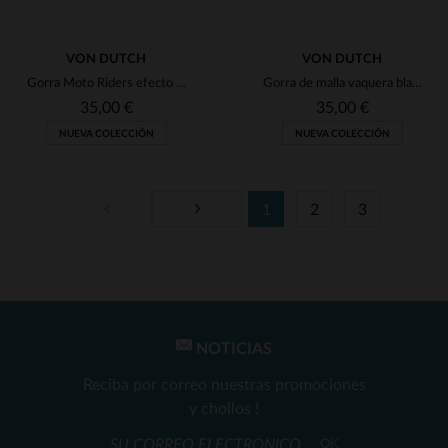
VON DUTCH
VON DUTCH
Gorra Moto Riders efecto usado
Gorra de malla vaquera blanca y azul con efecto desgastado.
35,00 €
35,00 €
NUEVA COLECCIÓN
NUEVA COLECCIÓN
1
2
3
TALLAS DISPONIBLES
TALLAS DISPONIBLES
TU
TU
NOTICIAS
Reciba por correo nuestras promociones
y chollos !
OK