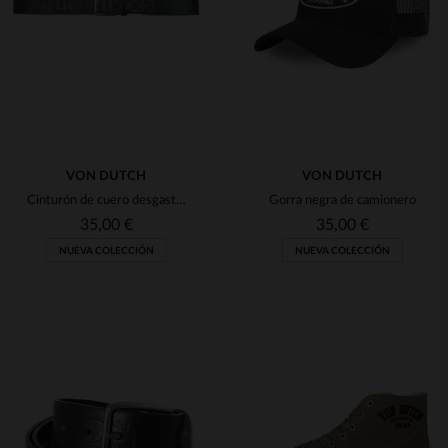
90
95
100
105
90
95
100
105
(1)
(1)
(10)
(1)
(4)
VON DUTCH
VON DUTCH
(1)
Cinturón de cuero desgastado Von Dutch
Gorra negra de camionero
35,00 €
35,00 €
(3)
NUEVA COLECCIÓN
NUEVA COLECCIÓN
(137)
(3)
(16)
(2)
TALLAS DISPONIBLES
TALLAS DISPONIBLES
(1)