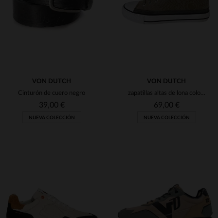
90
95
(12)
100
TU
(4)
(62)
(1)
VON DUTCH
VON DUTCH
Cinturón de cuero negro
zapatillas altas de lona color caqui
39,00 €
69,00 €
NUEVA COLECCIÓN
NUEVA COLECCIÓN
TALLAS DISPONIBLES
41
42
43
44
45
TALLAS DISPONIBLES
90
95
46