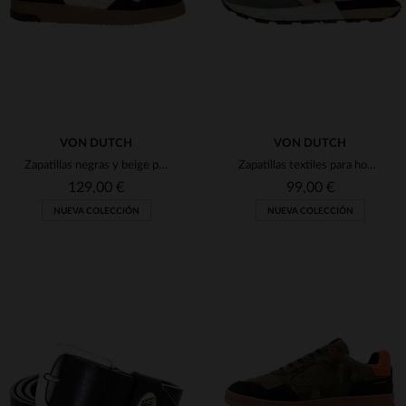
VON DUTCH
VON DUTCH
Zapatillas negras y beige para hombre de Von Dutch
Zapatillas textiles para hombre de Von Dutch
129,00 €
99,00 €
NUEVA COLECCIÓN
NUEVA COLECCIÓN
TALLAS DISPONIBLES
41
42
43
44
45
TALLAS DISPONIBLES
42
44
45
46
46