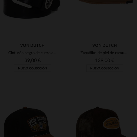
VON DUTCH
VON DUTCH
Cinturón negro de cuero auténtico
Zapatillas de piel de camuflaje y naranja
39,00 €
139,00 €
NUEVA COLECCIÓN
NUEVA COLECCIÓN
TALLAS DISPONIBLES
TALLAS DISPONIBLES
90
95
100
42
43
44
45
46