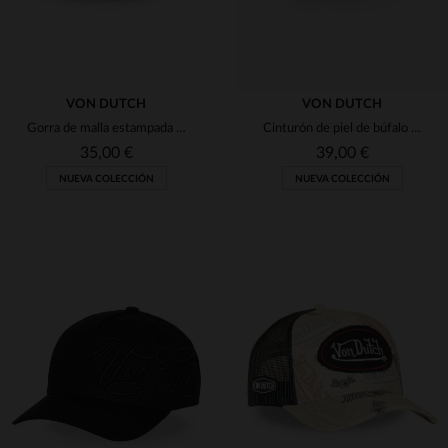
VON DUTCH
VON DUTCH
Gorra de malla estampada en negro, rojo y caqui con logo desgastado.
Cinturón de piel de búfalo marrón
35,00 €
39,00 €
NUEVA COLECCIÓN
NUEVA COLECCIÓN
TALLAS DISPONIBLES
TALLAS DISPONIBLES
TU
90
95
100
105