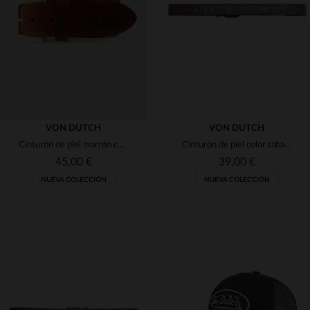
(3)
(23)
(1)
(1)
(17)
(62)
(1)
(44)
(7)
(1)
VON DUTCH
VON DUTCH
Cinturón de piel marrón con el logotipo de Von Dutch grabado en relieve.
Cinturón de piel color tabaco
(29)
45,00 €
39,00 €
(7)
NUEVA COLECCIÓN
NUEVA COLECCIÓN
(6)
(134)
(2)
(16)
TALLAS DISPONIBLES
TALLAS DISPONIBLES
(2)