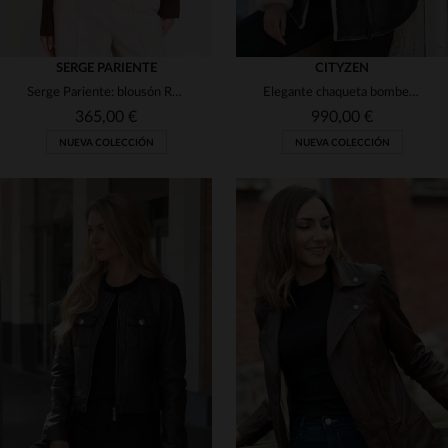
SERGE PARIENTE
CITYZEN
Serge Pariente: blousón ROMA en piel de cabra velours marrón oscuro.
Elegante chaqueta bomber marrón para mujer.
365,00 €
990,00 €
NUEVA COLECCIÓN
NUEVA COLECCIÓN
TALLAS DISPONIBLES
TALLAS DISPONIBLES
S
M
L
XL
38
40
42
44
46