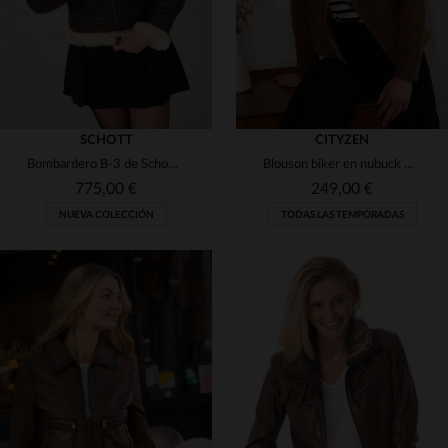
SCHOTT
CITYZEN
Bombardero B-3 de Schott en cuero de oveja doble faz, marrón oscuro.
Blouson biker en nubuck marrón claro, corte slimfit de Cityzen.
775,00 €
249,00 €
NUEVA COLECCIÓN
TODAS LAS TEMPORADAS
TALLAS DISPONIBLES
TALLAS DISPONIBLES
XS
S
L
XL
2XL
S
M
L