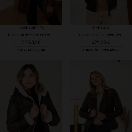
ROSE GARDEN
TOP GUN
Chaqueta de cuero de cordero envejecido, cálida y con cinturón.
Blusón en piel de cabra, estilo aviador, con detalles emblemáticos.
395,00 €
399,00 €
NUEVA COLECCIÓN
TODAS LAS TEMPORADAS
TALLAS DISPONIBLES
TALLAS DISPONIBLES
S
M
XL
2XL
XL
2XL