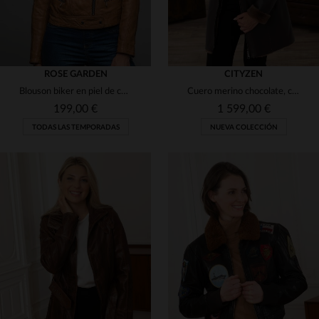
ROSE GARDEN
CITYZEN
Blouson biker en piel de cordero ajustada, con toques metálicos chic.
Cuero merino chocolate, capucha de zorro. Chaqueta 3/4 chic y cálida.
199,00 €
1 599,00 €
TODAS LAS TEMPORADAS
NUEVA COLECCIÓN
TALLAS DISPONIBLES
38
40
42
44
46
TALLAS DISPONIBLES
XL
2XL
48
50