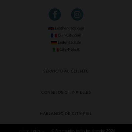
Leather-Jack.com
Cuir-City.com
Leder-Jack.de
City-Pelle.it
SERVICIO AL CLIENTE
Seguir mi pedido
Cambio & Reembolso
CONSEJOS CITY-PIEL.ES
Preguntas frecuentes
Cuidado de la piel
Entrega gratis
Contacte con el servicio de atención al cliente
Guía de materiales
HABLANDO DE CITY-PIEL
Guia de talla
Descubra City-piel
© Reservados todos los derecho 2026