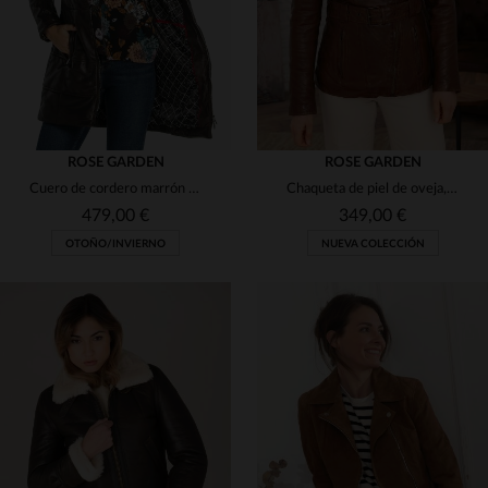
ROSE GARDEN
ROSE GARDEN
Cuero de cordero marrón Orion, capucha desmontable y corte ajustado.
Chaqueta de piel de oveja, tono bisonte, corte ajustado y clásico.
479,00 €
349,00 €
OTOÑO/INVIERNO
NUEVA COLECCIÓN
TALLAS DISPONIBLES
TALLAS DISPONIBLES
S
M
L
XL
2XL
S
M
L
XL
2XL
3XL
4XL
3XL
4XL