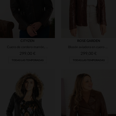
CITYZEN
ROSE GARDEN
Cuero de cordero marrón, corte ajustado. Estilo intemporal y práctico.
Blusón aviadora en cuero de cordero lavado y efecto envejecido.
299,00 €
299,00 €
TODAS LAS TEMPORADAS
TODAS LAS TEMPORADAS
TALLAS DISPONIBLES
38
40
42
44
46
TALLAS DISPONIBLES
48
50
S
M
L