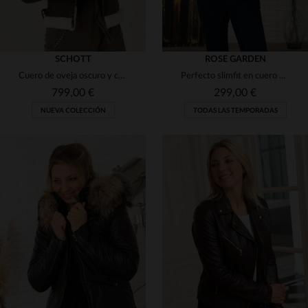
SCHOTT
ROSE GARDEN
Cuero de oveja oscuro y capucha forrada: el bombardero Schott clásico.
Perfecto slimfit en cuero de oveja marrón oscuro, elegante y versátil.
799,00 €
299,00 €
NUEVA COLECCIÓN
TODAS LAS TEMPORADAS
TALLAS DISPONIBLES
TALLAS DISPONIBLES
XS
S
M
XL
M
XL
2XL
3XL