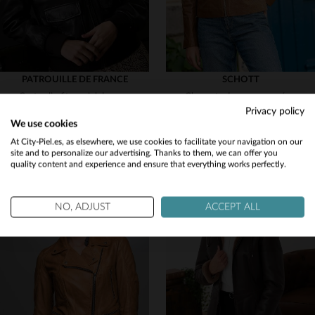
PATROUILLE DE FRANCE
SCHOTT
Corte slimfit en piel de cordero marrón: blusón aviador con emblema.
Chaqueta de cuero marrón perforada para mujer con cuello redondo.
Privacy policy
489,00 €
249,00 €
We use cookies
NUEVA COLECCIÓN
NUEVA COLECCIÓN
Would you like to be redirected to our English site?
At City-Piel.es, as elsewhere, we use cookies to facilitate your navigation on our
site and to personalize our advertising. Thanks to them, we can offer you
quality content and experience and ensure that everything works perfectly.
No
Yes
NO, ADJUST
ACCEPT ALL
TALLAS DISPONIBLES
TALLAS DISPONIBLES
L
XL
2XL
S
M
L
XL