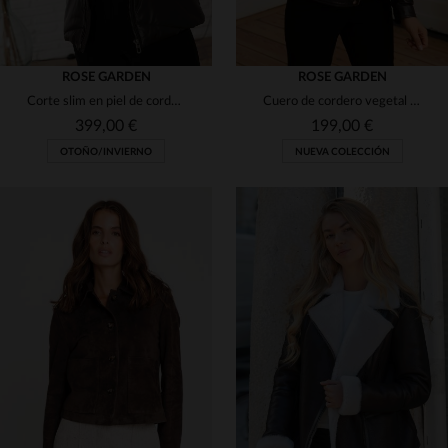
ROSE GARDEN
ROSE GARDEN
Corte slim en piel de cordero marrón, con cuello de piel auténtica.
Cuero de cordero vegetal en marrón oscuro: blouson biker femenino.
399,00 €
199,00 €
OTOÑO/INVIERNO
NUEVA COLECCIÓN
TALLAS DISPONIBLES
TALLAS DISPONIBLES
S
L
XL
2XL
3XL
XS
S
M
2XL
4XL