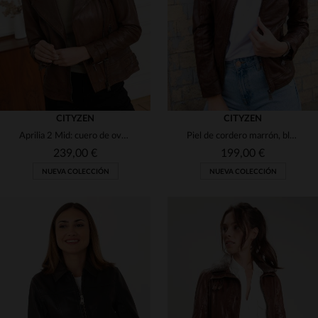
3XL
4XL
2XL
CITYZEN
CITYZEN
Aprilia 2 Mid: cuero de oveja marrón, estilo biker y detalles vintage.
Piel de cordero marrón, blousón motero de corte slim y toque femenino.
239,00 €
199,00 €
NUEVA COLECCIÓN
NUEVA COLECCIÓN
TALLAS DISPONIBLES
TALLAS DISPONIBLES
XS
S
M
L
XL
S
M
L
XL
2XL
2XL
4XL
3XL