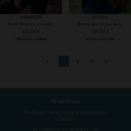
OAKWOOD
CITYZEN
Blusón femenino en cuero de oveja, tono chocolate y corte ajustado.
Blouson biker en cuer de oveja envejecido, corte slimfit y carácter.
235,00 €
239,00 €
PRIMAVERA/VERANO
NUEVA COLECCIÓN
1
2
3
4
TALLAS DISPONIBLES
TALLAS DISPONIBLES
M
L
XL
2XL
XL
2XL
3XL
NOTICIAS
Reciba por correo nuestras promociones
y chollos !
OK