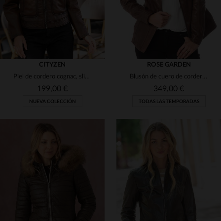
CITYZEN
ROSE GARDEN
Piel de cordero cognac, slimfit y biker. Ligero para el día a día.
Blusón de cuero de cordero con cuello desmontable, cálido y atemporal.
199,00 €
349,00 €
NUEVA COLECCIÓN
TODAS LAS TEMPORADAS
TALLAS DISPONIBLES
TALLAS DISPONIBLES
S
M
L
XL
2XL
S
M