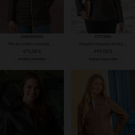
OAKWOOD
CITYZEN
Piel de cordero mateada, marrón. Abrigo ceñido y cálido para invierno.
Elegante chaqueta de largo medio en piel fina y ligera de color marrón.
475,00 €
499,00 €
OTOÑO/INVIERNO
NUEVA COLECCIÓN
TALLAS DISPONIBLES
38
40
42
44
46
TALLAS DISPONIBLES
M
L
XL
48
50
52