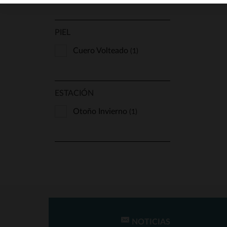
Von Dutch
(2)
PIEL
Cuero Volteado
(1)
ESTACIÓN
Otoño Invierno
(1)
NOTICIAS