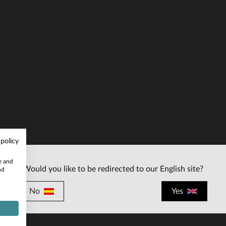
ALLAS DISPONIBLES
42
 policy
te and
Would you like to be redirected to our English site?
nd
No
Yes