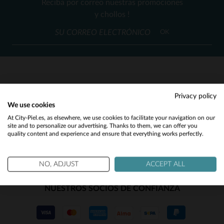
Reciba por correo nuestras promociones
S
M
L
2XL
M
L
XL
(3)
y chollos !
(116)
OK
(16)
(125)
(50)
SERVICIO AL CLIENTE
Privacy policy
(27)
We use cookies
Nuestros asesores están a su disposición
Would you like to be redirected to our English site?
At City-Piel.es, as elsewhere, we use cookies to facilitate your navigation on our
(1)
contact@city-piel.es
por correo electronico
site and to personalize our advertising. Thanks to them, we can offer you
quality content and experience and ensure that everything works perfectly.
No
(1)
(2)
Yes
NO, ADJUST
ACCEPT ALL
NUESTROS SOCIOS DE CONFIANZA