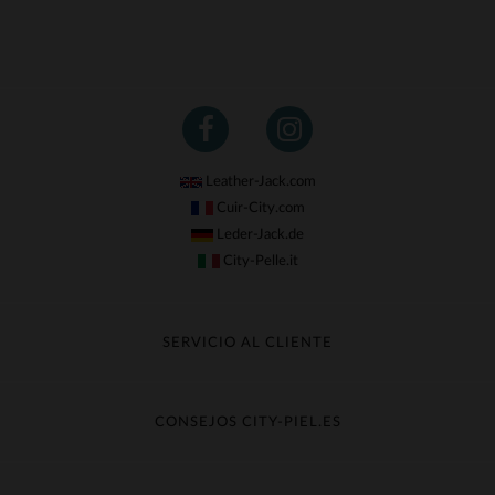
Leather-Jack.com
Cuir-City.com
Leder-Jack.de
City-Pelle.it
SERVICIO AL CLIENTE
Seguir mi pedido
Cambio & Reembolso
CONSEJOS CITY-PIEL.ES
Preguntas frecuentes
Cuidado de la piel
Entrega gratis