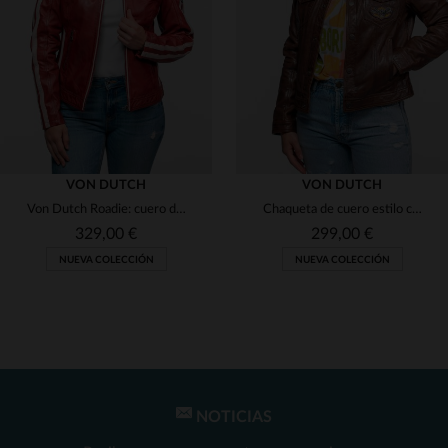
(7)
(1)
(2)
(123)
(1)
(47)
(2)
(1)
VON DUTCH
VON DUTCH
Von Dutch Roadie: cuero de oveja atlas veg rojo. Corte regular.
Chaqueta de cuero estilo camionero marrón para mujer con parches
(1)
(1)
(1)
329,00 €
299,00 €
(2)
NUEVA COLECCIÓN
NUEVA COLECCIÓN
(1)
(2)
(1)
(6)
(1)
(1)
NOTICIAS
TALLAS DISPONIBLES
TALLAS DISPONIBLES
(1)