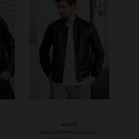
S
TALLAS DISPONIBLES
3XL
S
M
L
XL
2XL
3XL
SCHOTT
de cordero negro, estilo biker y corte ajustado para hombre.
Schott LCBOMB BLACK: bomber MA-1 en cuero de cordero liso y ribeteado.