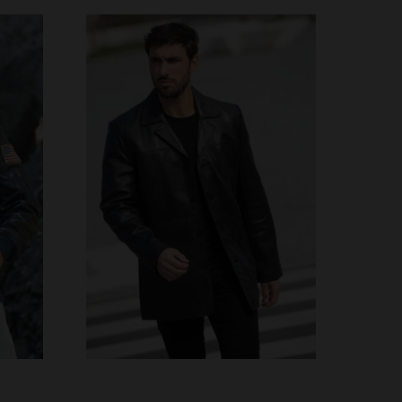
S
TALLAS DISPONIBLES
3XL
XS
S
M
L
XL
2XL
3XL
4XL