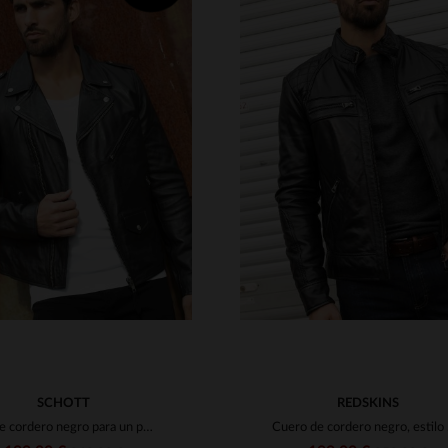
ALLAS DISPONIBLES
TALLAS DISPONIBLE
M
L
XL
2XL
3XL
S
M
L
XL
2XL
SCHOTT
REDSKINS
Piel de cordero negro para un perfecto moderno y ligero de Schott NYC.
Cuero 