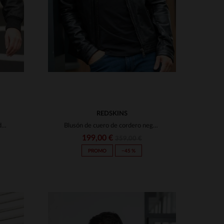
REDSKINS
Blusón aviador en cuero de cordero negro, corte ceñido. Schott.
Blusón de cuero de cordero negro. Elegante, funcional y duradero.
199,00 €
359,00 €
PROMO
−45 %