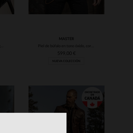
MASTER
Perfecto en piel de cordero negro, corte slim: ROCK HOLSTER BLACK.
Piel de búfalo en tono óxido, corte ajustado y estilo biker atemporal.
599,00 €
NUEVA COLECCIÓN