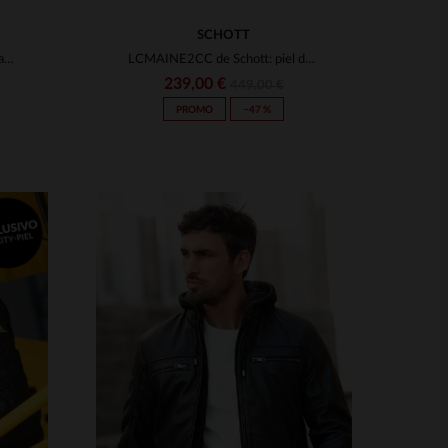
SCHOTT
Chaqueta de cuero con cuello camisero azul marino con licencia oficial de la NASA
LCMAINE2CC de Schott: piel de cordero ligera y corte recto urbano.
239,00 €
449,00 €
PROMO
−47 %
S
3XL
TALLAS DISPONIBLES