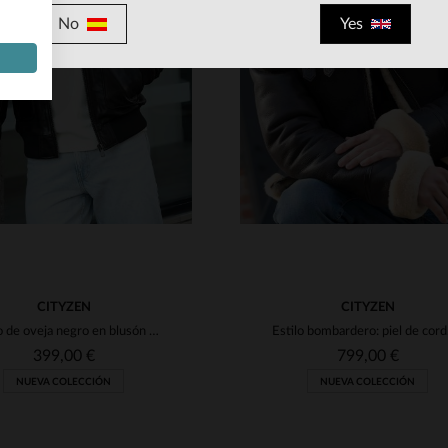
No
Yes
ALLAS DISPONIBLES
TALLAS DISPONIBLE
M
L
XL
2XL
3XL
S
M
L
XL
2XL
CITYZEN
CITYZEN
Cuero de oveja negro en blusón aviador con cuello de lana extraíble.
Estilo
399,00 €
799,00 €
NUEVA COLECCIÓN
NUEVA COLECCIÓN