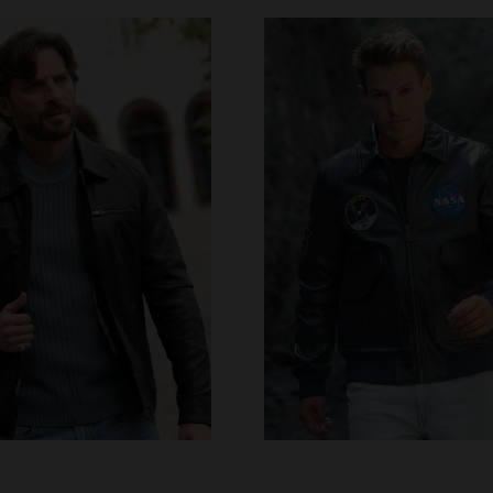
ALLAS DISPONIBLES
TALLAS DISPONIBLE
M
L
XL
2XL
3XL
S
M
L
XL
2XL
4XL
5XL
4XL
5XL