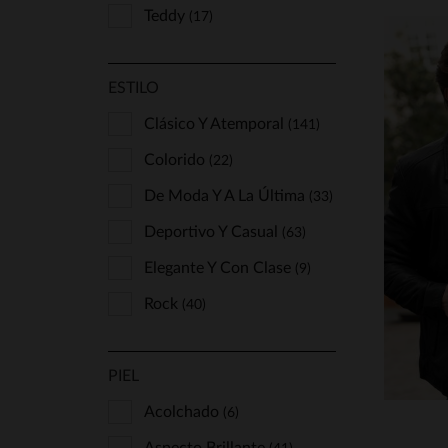
Teddy
(17)
ESTILO
Clásico Y Atemporal
(141)
Colorido
(22)
T
De Moda Y A La Última
(33)
S
Deportivo Y Casual
(63)
Elegante Y Con Clase
(9)
Rock
(40)
PIEL
Acolchado
(6)