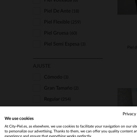
Piel Volteada
(8)
Piel De Ante
(18)
Piel Flexible
(259)
Piel Gruesa
(60)
Piel Semi Espesa
(3)
AJUSTE
Cómodo
(3)
Gran Tamaño
(2)
Regular
(254)
Skinny
(14)
Privacy
We use cookies
Slimfit
(78)
At City-Piel.es, as elsewhere, we use cookies to facilitate your navigation on our si
to personalize our advertising. Thanks to them, we can offer you quality content a
experience and ensure that everything works perfectly.