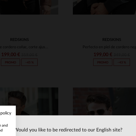
REDSKINS
REDSKINS
Piel de cordero coñac, corte ajustado y detalles moteros clásicos.
199,00 €
199,00 €
359,00 €
349,00 €
PROMO
−45 %
PROMO
−43 %
 policy
te and
Would you like to be redirected to our English site?
nd