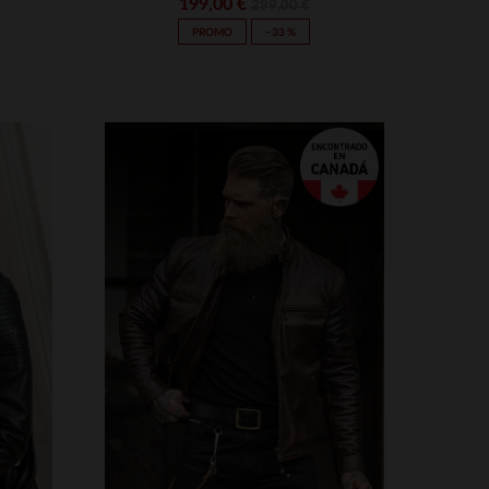
199,00 €
299,00 €
PROMO
−33 %
S
TALLAS DISPONIBLES
3XL
S
M
L
XL
2XL
3XL