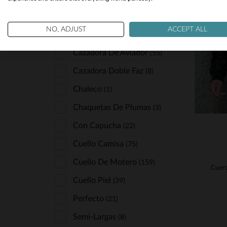
TIPO
T
NO, ADJUST
ACCEPT ALL
Abrigos
(3)
S
Cazadora De Aviador
(55)
Cazadora Doble Faz
(8)
Chaleco
(1)
Chaquetas De Plumas
(3)
Con Capucha
(22)
Cuello Camisa
(75)
Cuello De Motero
(159)
Cuello Piel
(39)
Perfecto
(21)
Semi-Largas
(8)