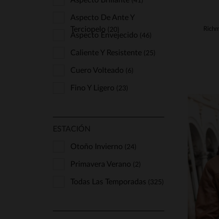
Aspecto Brillante
(41)
Aspecto De Ante Y
Terciopelo
(20)
Aspecto Envejecido
(46)
Caliente Y Resistente
(25)
Cuero Volteado
(6)
Fino Y Ligero
(23)
ESTACIÓN
Otoño Invierno
(24)
Primavera Verano
(2)
T
Todas Las Temporadas
(325)
S