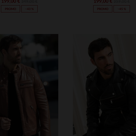
199,00 €
199,00 €
349,00 €
359,00 €
PROMO
−43 %
PROMO
−45 %
ALLAS DISPONIBLES
TALLAS DISPONIBLE
M
L
XL
2XL
3XL
S
M
L
XL
2XL