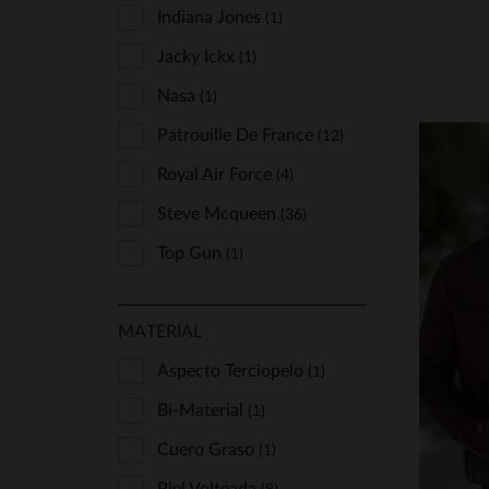
Serge Pariente
Indiana Jones
(1)
(29)
Top Gun
Jacky Ickx
(1)
(1)
Us Wings
Nasa
(1)
(4)
Von Dutch
Patrouille De France
(2)
(12)
Royal Air Force
(4)
Steve Mcqueen
(36)
Top Gun
(1)
MATERIAL
T
Aspecto Terciopelo
(1)
S
Bi-Material
(1)
Cuero Graso
(1)