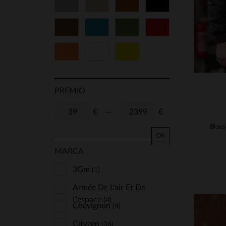
Gris
Beige
Cognac
Negro
38
40
42
44
Marrón
Azul
Verde
Rojo
46
48
50
52
Naranja
Blanco
Amarillo
54
56
58
60
62
64
66
68
PREMIO
70
72
74
90
€
—
€
95
100
TU
OK
MARCA
3Gm
(1)
Armée De L'air Et De
L'espace
(4)
Chevignon
(4)
Cityzen
(36)