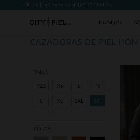
90 DÍAS PARA CAMBIAR DE OPINIÓN
HOMBRE
M
CAZADORAS DE PIEL HOM
TALLA
XXS
XS
S
M
L
XL
2XL
3XL
4XL
5XL
6XL
7XL
COLOR
8XL
9XL
11XL
36