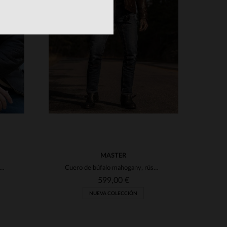
TALLAS DISPONIBLES
XS
S
M
L
XL
2XL
S
3XL
3XL
4XL
MASTER
 bombardero: piel de cordero marrón y forro de pelo beige.
Cuero de búfalo mahogany, rústico. Detalles western y corte trucker.
599,00 €
NUEVA COLECCIÓN