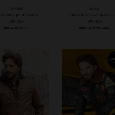
CITYZEN
NASA
Richmond Black: piel de cordero negra, corte slim y diseño elegante.
249,00 €
599,00 €
NUEVA COLECCIÓN
TODAS LAS TEMPORADAS
ALLAS DISPONIBLES
TALLAS DISPONIBLE
M
L
XL
2XL
3XL
S
M
L
XL
2XL