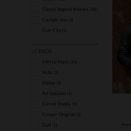
Classic Legend Motors
(78)
Cockpit Usa
(3)
Cuir-City
(1)
Daytona
(69)
T
LICENCIA
Freaky Nation
(2)
S
Iron & Resin
24H Le Mans
(3)
(28)
Lucina
Acdc
(2)
(3)
Marine Nationale
Alpine
(4)
(1)
Master
Ari Vatanen
(21)
(1)
Oakwood
Carroll Shelby
(2)
(4)
Redskins
Cooper Original
(37)
(3)
Schott
Gulf
(1)
(50)