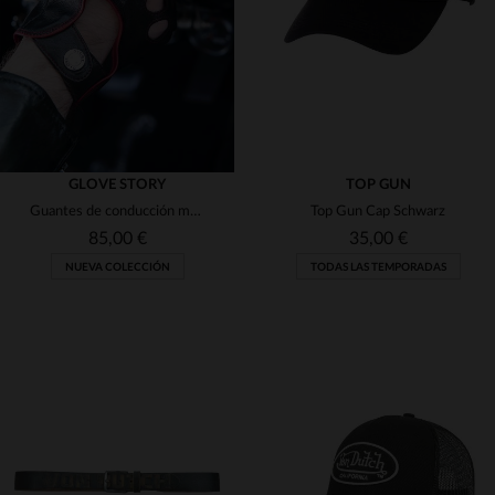
XL
2XL
M
L
XL
GLOVE STORY
TOP GUN
Guantes de conducción manoplas de piel negra y roja.
Top Gun Cap Schwarz
85,00 €
35,00 €
NUEVA COLECCIÓN
TODAS LAS TEMPORADAS
TALLAS DISPONIBLES
TALLAS DISPONIBLES
8
8 1/2
9
9 1/2
TU