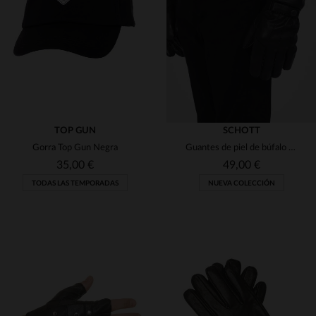
(1)
(1)
(14)
(25)
(1)
(40)
(6)
(2)
(25)
(1)
(29)
TOP GUN
SCHOTT
(12)
(2)
Gorra Top Gun Negra
Guantes de piel de búfalo negra con broches
(1)
(4)
(5)
35,00 €
49,00 €
(60)
(5)
TODAS LAS TEMPORADAS
NUEVA COLECCIÓN
(1)
(49)
(1)
(121)
(3)
(2)
(25)
(2)
TALLAS DISPONIBLES
TALLAS DISPONIBLES
(9)