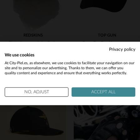
REDSKINS
TOP GUN
Cinturón negro de los Redskins para hombre
Gorra Top Gun blanca y negra
Privacy policy
39,00 €
35,00 €
We use cookies
NUEVA COLECCIÓN
TODAS LAS TEMPORADAS
Would you like to be redirected to our English site?
At City-Piel.es, as elsewhere, we use cookies to facilitate your navigation on our
site and to personalize our advertising. Thanks to them, we can offer you
quality content and experience and ensure that everything works perfectly.
No
Yes
NO, ADJUST
ACCEPT ALL
TALLAS DISPONIBLES
TALLAS DISPONIBLES
95
TU