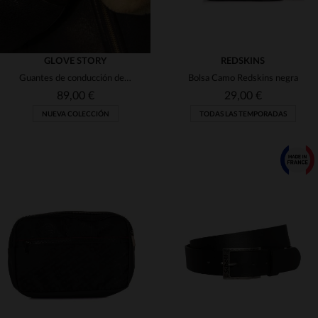
GLOVE STORY
REDSKINS
Guantes de conducción de cuero negros
Bolsa Camo Redskins negra
89,00 €
29,00 €
NUEVA COLECCIÓN
TODAS LAS TEMPORADAS
TALLAS DISPONIBLES
TALLAS DISPONIBLES
8
8 1/2
9
9 1/2
TU