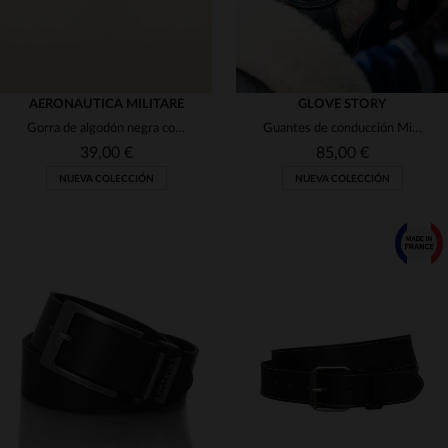
AERONAUTICA MILITARE
GLOVE STORY
Gorra de algodón negra con bordado de Aeronautica Militare
Guantes de conducción Mitones de cuero negros
39,00 €
85,00 €
NUEVA COLECCIÓN
NUEVA COLECCIÓN
TALLAS DISPONIBLES
TALLAS DISPONIBLES
TU
8
8 1/2
9 1/2
10