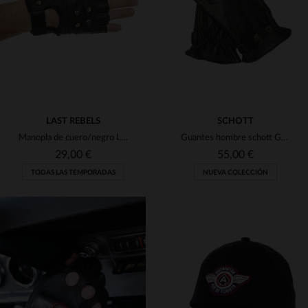
TU
M
L
XL
(1)
(1)
(4)
(1)
(13)
LAST REBELS
SCHOTT
Manopla de cuero/negro Last Rebels
Guantes hombre schott GL1680 BLACK
29,00 €
55,00 €
TODAS LAS TEMPORADAS
NUEVA COLECCIÓN
TALLAS DISPONIBLES
TALLAS DISPONIBLES