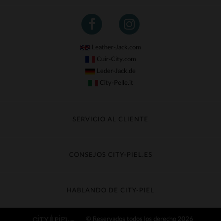
Leather-Jack.com
Cuir-City.com
Leder-Jack.de
City-Pelle.it
SERVICIO AL CLIENTE
Seguir mi pedido
Cambio & Reembolso
CONSEJOS CITY-PIEL.ES
Preguntas frecuentes
Cuidado de la piel
Entrega gratis
Contacte con el servicio de atención al cliente
Guía de materiales
HABLANDO DE CITY-PIEL
Guia de talla
Descubra City-piel
© Reservados todos los derecho 2026