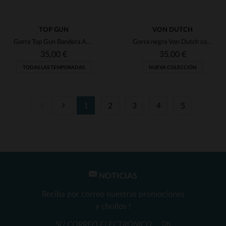
TOP GUN
VON DUTCH
Gorra Top Gun Bandera Americana Negra
Gorra negra Von Dutch con bordado caligráfico
35,00 €
35,00 €
TODAS LAS TEMPORADAS
NUEVA COLECCIÓN
1
2
3
4
5
TALLAS DISPONIBLES
TALLAS DISPONIBLES
TU
TU
NOTICIAS
Reciba por correo nuestras promociones
y chollos !
OK