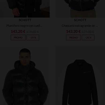
SCHOTT
SCHOTT
Plumífero negro con cuello de piel sintética y corte oversize
Chaqueta extragrande de plumón textil brillante con cuello de piel sintética
143,20 €
143,20 €
179,00 €
179,00 €
PROMO
−20 %
PROMO
−20 %
TALLAS DISPONIBLES
XS
S
M
L
XL
TALLAS DISPONIBLES
XS
S
M
2XL