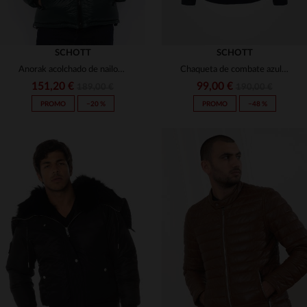
SCHOTT
SCHOTT
Anorak acolchado de nailon verde bosque
Chaqueta de combate azul marino
151,20 €
99,00 €
189,00 €
190,00 €
PROMO
−20 %
PROMO
−48 %
TALLAS DISPONIBLES
XS
S
M
L
XL
TALLAS DISPONIBLES
2XL
S
M
L
XL