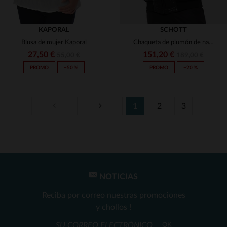
KAPORAL
SCHOTT
Blusa de mujer Kaporal
Chaqueta de plumón de nailon negra con capucha extraíble
27,50 €
151,20 €
55,00 €
189,00 €
PROMO
−50 %
PROMO
−20 %
1
2
3
TALLAS DISPONIBLES
TALLAS DISPONIBLES
XS
S
M
L
XL
S
M
2XL
NOTICIAS
Reciba por correo nuestras promociones
y chollos !
OK