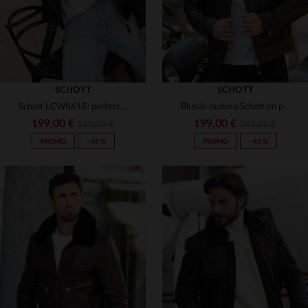
SCHOTT
SCHOTT
Schott LCW8618: perfecto en piel de cordero, ligero y ajustado.
Blusón motero Schott en piel de cordero negro, estilo rockero.
199,00 €
199,00 €
359,00 €
349,00 €
PROMO
−45 %
PROMO
−43 %
TALLAS DISPONIBLES
XS
S
M
L
XL
TALLAS DISPONIBLES
2XL
M
L
XL
2XL
3XL