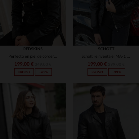
REDSKINS
SCHOTT
Perfecto en piel de cordero negro, corte slim: ROCK HOLSTER BLACK.
Schott reinventa el MA-1 en cuero de cordero negro: suave y ajustado.
199,00 €
199,00 €
349,00 €
299,00 €
PROMO
−43 %
PROMO
−33 %
TALLAS DISPONIBLES
TALLAS DISPONIBLES
S
M
L
XL
2XL
XS
S
M
L
XL
3XL
2XL