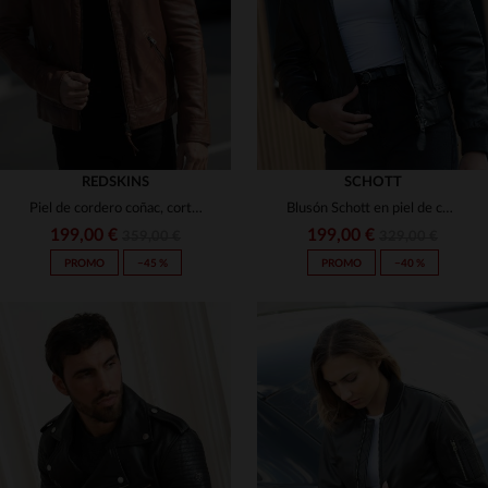
3XL
3XL
REDSKINS
SCHOTT
Piel de cordero coñac, corte ajustado y detalles moteros clásicos.
Blusón Schott en piel de cordero negro, corte slimfit y cuello vegano.
199,00 €
199,00 €
359,00 €
329,00 €
PROMO
−45 %
PROMO
−40 %
TALLAS DISPONIBLES
S
M
L
XL
2XL
TALLAS DISPONIBLES
3XL
S
M
L
XL
2XL