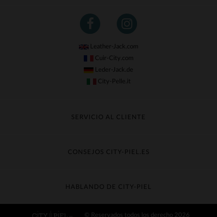
Leather-Jack.com
Cuir-City.com
Leder-Jack.de
City-Pelle.it
SERVICIO AL CLIENTE
Seguir mi pedido
Cambio & Reembolso
CONSEJOS CITY-PIEL.ES
Preguntas frecuentes
Cuidado de la piel
Entrega gratis
Contacte con el servicio de atención al cliente
Guía de materiales
HABLANDO DE CITY-PIEL
Guia de talla
Descubra City-piel
© Reservados todos los derecho 2026