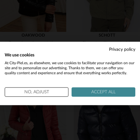
OAKWOOD
SCHOTT
Cuero de cordero auténtico y acolchado: el HYPER NOIR 501 de Oakwood.
Chaqueta militar caqui salvia
Privacy policy
199,00 €
99,00 €
379,00 €
190,00 €
We use cookies
PROMO
−47 %
PROMO
−48 %
Would you like to be redirected to our English site?
At City-Piel.es, as elsewhere, we use cookies to facilitate your navigation on our
site and to personalize our advertising. Thanks to them, we can offer you
quality content and experience and ensure that everything works perfectly.
No
Yes
NO, ADJUST
ACCEPT ALL
TALLAS DISPONIBLES
TALLAS DISPONIBLES
M
L
XL
S
M
L
XL
2XL