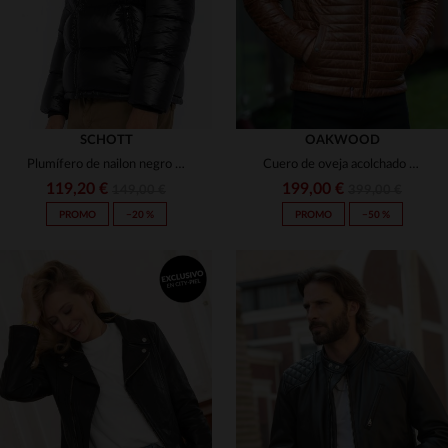
SCHOTT
OAKWOOD
Plumífero de nailon negro para hombre.
Cuero de oveja acolchado en coñac, ideal para el frío con capucha.
119,20 €
199,00 €
149,00 €
399,00 €
PROMO
−20 %
PROMO
−50 %
TALLAS DISPONIBLES
XS
S
M
L
XL
TALLAS DISPONIBLES
2XL
3XL
16 ANS
S
M
L