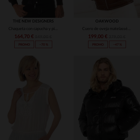
THE NEW DESIGNERS
OAKWOOD
Chaqueta con capucha y piel de mapache
Cuero de oveja matelassée, tono café. Estilo biker y diseño invernal.
164,70 €
199,00 €
549,00 €
379,00 €
PROMO
−70 %
PROMO
−47 %
TALLAS DISPONIBLES
TALLAS DISPONIBLES
S
M
S
M
L