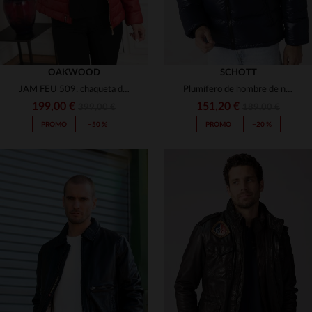
OAKWOOD
SCHOTT
JAM FEU 509: chaqueta de cuero matelassada con THINSULATE y capucha.
Plumífero de hombre de nailon azul marino
199,00 €
151,20 €
399,00 €
189,00 €
PROMO
−50 %
PROMO
−20 %
TALLAS DISPONIBLES
TALLAS DISPONIBLES
S
M
XS
M
L
XL
2XL