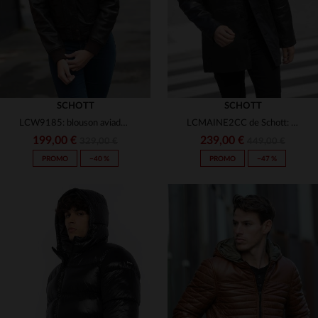
SCHOTT
SCHOTT
LCW9185: blouson aviador de piel de cordero, elegante y práctico.
LCMAINE2CC de Schott: piel de cordero ligera y corte recto urbano.
199,00 €
239,00 €
329,00 €
449,00 €
PROMO
−40 %
PROMO
−47 %
TALLAS DISPONIBLES
S
M
L
XL
2XL
TALLAS DISPONIBLES
S
M
L
XL
2XL
3XL