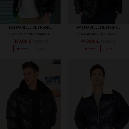
PATROUILLE DE FRANCE
PATROUILLE DE FRANCE
Cuero de cordero negro en estilo aviador, colaboración exclusiva.
Chaqueta en cuero de cordero inspirada en la Patrouille de France.
349,00 €
449,00 €
489,00 €
695,00 €
PROMO
−29 %
PROMO
−35 %
TALLAS DISPONIBLES
TALLAS DISPONIBLES
S
M
L
XL
3XL
M
L
XL