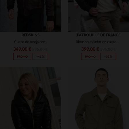
REDSKINS
PATROUILLE DE FRANCE
Cuero de oveja con .
Blouson aviador en cuero de cordero oscuro, cálido y elegante.
349,00 €
399,00 €
595,00 €
595,00 €
PROMO
−41 %
PROMO
−33 %
TALLAS DISPONIBLES
TALLAS DISPONIBLES
M
L
XL
2XL
S
M
L
XL
2XL