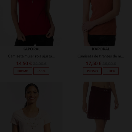
XS
S
L
XL
KAPORAL
KAPORAL
Camiseta mujer roja ajustada
Camiseta de tirantes de mujer Kaporal chutney naranja
14,50 €
17,50 €
29,00 €
35,00 €
PROMO
−50 %
PROMO
−50 %
TALLAS DISPONIBLES
TALLAS DISPONIBLES
XS
XS
S