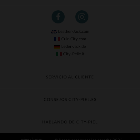
Leather-Jack.com
Cuir-City.com
Leder-Jack.de
City-Pelle.it
SERVICIO AL CLIENTE
Seguir mi pedido
Cambio & Reembolso
CONSEJOS CITY-PIEL.ES
Preguntas frecuentes
Cuidado de la piel
Entrega gratis
Contacte con el servicio de atención al cliente
Guía de materiales
HABLANDO DE CITY-PIEL
Guia de talla
Descubra City-piel