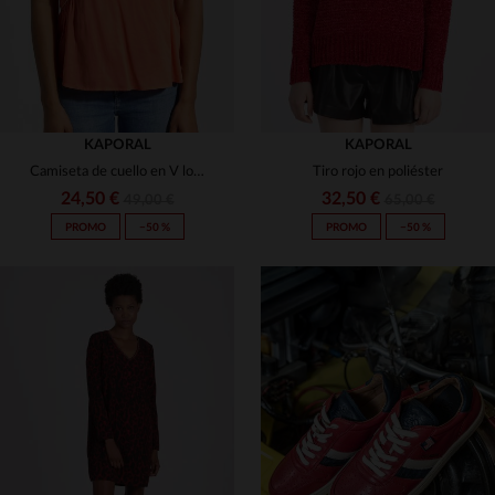
KAPORAL
KAPORAL
Camiseta de cuello en V loose fit naranja
Tiro rojo en poliéster
24,50 €
32,50 €
49,00 €
65,00 €
PROMO
−50 %
PROMO
−50 %
TALLAS DISPONIBLES
TALLAS DISPONIBLES
XS
S