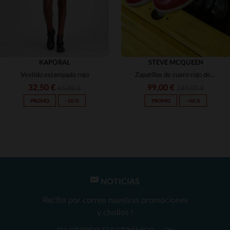
KAPORAL
STEVE MCQUEEN
Vestido estampado rojo
Zapatillas de cuero rojo de carreras de Steve McQueen
32,50 €
99,00 €
65,00 €
189,00 €
PROMO
−50 %
PROMO
−48 %
NOTICIAS
TALLAS DISPONIBLES
TALLAS DISPONIBLES
Reciba por correo nuestras promociones
S
44
y chollos !