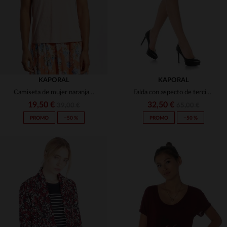
KAPORAL
KAPORAL
Camiseta de mujer naranja pálido
Falda con aspecto de terciopelo y ojal metálico
19,50 €
32,50 €
39,00 €
65,00 €
PROMO
−50 %
PROMO
−50 %
TALLAS DISPONIBLES
TALLAS DISPONIBLES
S
M
S
L