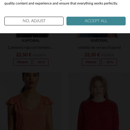
quality content and experience and ensure that everything works perfectly.
No
Yes
NO, ADJUST
ACCEPT ALL
KAPORAL
KAPORAL
Camiseta roja con hombros estampados
vestido de verano Kaporal
22,50 €
22,50 €
45,00 €
45,00 €
PROMO
−50 %
PROMO
−50 %
TALLAS DISPONIBLES
TALLAS DISPONIBLES
S
L