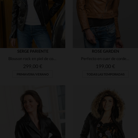
XS
S
M
2XL
2XL
SERGE PARIENTE
ROSE GARDEN
Blouson rock en piel de cordero, corte skinny y detalles metálicos.
Perfecto en cuer de cordero, tono tan y corte slimfit.
299,00 €
199,00 €
PRIMAVERA/VERANO
TODAS LAS TEMPORADAS
TALLAS DISPONIBLES
S
M
L
XL
2XL
TALLAS DISPONIBLES
3XL
XL
2XL
3XL