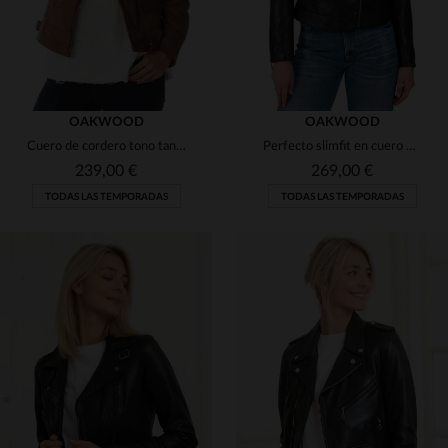
OAKWOOD
OAKWOOD
Cuero de cordero tono tan, corte ajustado. Estilo biker femenino.
Perfecto slimfit en cuero de cordero negro, elegante y moderno.
239,00 €
269,00 €
TODAS LAS TEMPORADAS
TODAS LAS TEMPORADAS
TALLAS DISPONIBLES
TALLAS DISPONIBLES
L
XL
2XL
3XL
M
L
XL
2XL