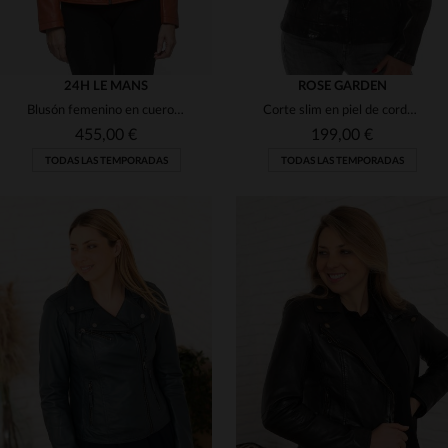
24H LE MANS
ROSE GARDEN
Blusón femenino en cuero de oveja. Estilo deportivo y cuello alto.
Corte slim en piel de cordero oliva envejecido, con toques moteros.
455,00 €
199,00 €
TODAS LAS TEMPORADAS
TODAS LAS TEMPORADAS
TALLAS DISPONIBLES
TALLAS DISPONIBLES
S
M
L
XL
2XL
2XL