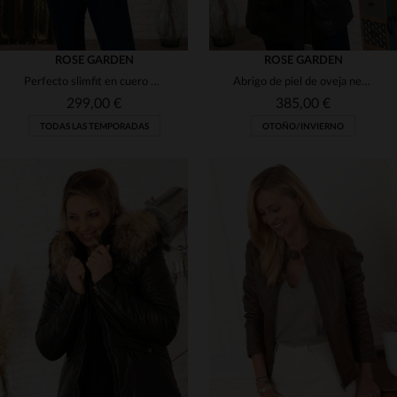
ROSE GARDEN
ROSE GARDEN
Perfecto slimfit en cuero de oveja marrón oscuro, elegante y versátil.
Abrigo de piel de oveja negro, slimfit y elegante para el invierno.
299,00 €
385,00 €
TODAS LAS TEMPORADAS
OTOÑO/INVIERNO
TALLAS DISPONIBLES
TALLAS DISPONIBLES
M
XL
2XL
3XL
M
L
XL
2XL
3XL