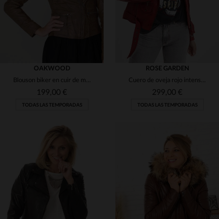
OAKWOOD
ROSE GARDEN
Blouson biker en cuir de mouton cognac, effet vieilli. Coupe slim.
Cuero de oveja rojo intenso, corte slimfit y diseño femenino audaz.
199,00 €
299,00 €
TODAS LAS TEMPORADAS
TODAS LAS TEMPORADAS
TALLAS DISPONIBLES
TALLAS DISPONIBLES
S
L
XL
2XL
S
M
L
2XL