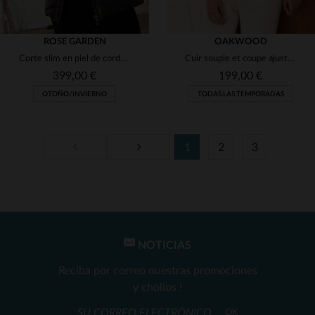
ROSE GARDEN
OAKWOOD
Corte slim en piel de cordero marrón, con cuello de piel auténtica.
Cuir souple et coupe ajustée pour ce blouson motard féminin en tabac.
399,00 €
199,00 €
OTOÑO/INVIERNO
TODAS LAS TEMPORADAS
1
2
3
TALLAS DISPONIBLES
TALLAS DISPONIBLES
S
L
XL
2XL
3XL
M
L
2XL
4XL
NOTICIAS
Reciba por correo nuestras promociones
y chollos !
OK