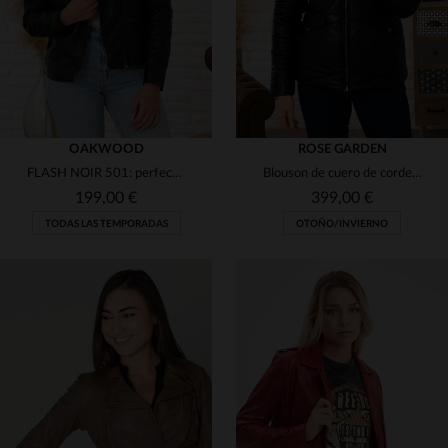
OAKWOOD
ROSE GARDEN
FLASH NOIR 501: perfecto en cuero de cordero, suave y elegante.
Blouson de cuero de cordero negro con capucha de piel auténtica.
199,00 €
399,00 €
TODAS LAS TEMPORADAS
OTOÑO/INVIERNO
TALLAS DISPONIBLES
TALLAS DISPONIBLES
S
L
XL
2XL
3XL
M
L
XL
2XL
3XL