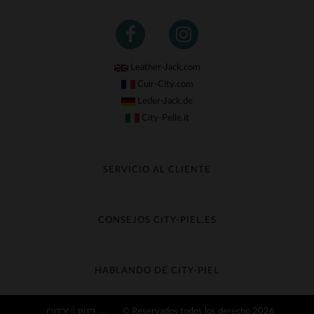
Leather-Jack.com
Cuir-City.com
Leder-Jack.de
City-Pelle.it
SERVICIO AL CLIENTE
Seguir mi pedido
Cambio & Reembolso
CONSEJOS CITY-PIEL.ES
Preguntas frecuentes
Cuidado de la piel
Entrega gratis
Contacte con el servicio de atención al cliente
Guía de materiales
HABLANDO DE CITY-PIEL
Guia de talla
Descubra City-piel
© Reservados todos los derecho 2026