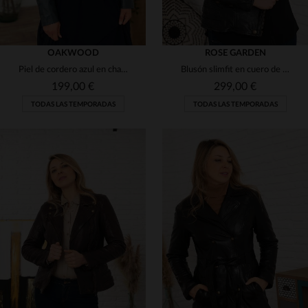
OAKWOOD
ROSE GARDEN
Piel de cordero azul en chaqueta biker slimfit, diseño clásico.
Blusón slimfit en cuero de oveja negro. Un clásico moderno y urbano.
199,00 €
299,00 €
TODAS LAS TEMPORADAS
TODAS LAS TEMPORADAS
TALLAS DISPONIBLES
TALLAS DISPONIBLES
S
L
2XL
3XL
M
L
2XL
4XL