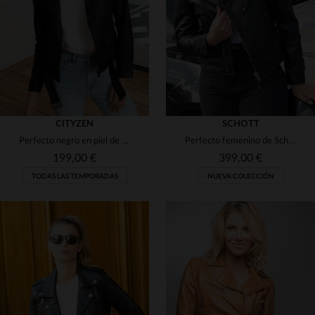
(6)
2XL
S
M
L
XL
2XL
(16)
(36)
(1)
CITYZEN
SCHOTT
Perfecto negro en piel de cordero, corte femenino y bolsillo D-Pocket.
Perfecto femenino de Schott en piel de cordero lisa y corte slim.
199,00 €
399,00 €
TODAS LAS TEMPORADAS
NUEVA COLECCIÓN
TALLAS DISPONIBLES
XS
S
M
L
XL
TALLAS DISPONIBLES