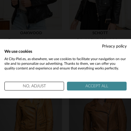
OAKWOOD
SCHOTT
Cuero de cordero lavado, cremallera asimétrica y detalles metalizados.
Schott LCW8600: piel de cordero negro, corte ajustado y estilo biker.
Privacy policy
239,00 €
425,00 €
We use cookies
TODAS LAS TEMPORADAS
TODAS LAS TEMPORADAS
Would you like to be redirected to our English site?
At City-Piel.es, as elsewhere, we use cookies to facilitate your navigation on our
site and to personalize our advertising. Thanks to them, we can offer you
quality content and experience and ensure that everything works perfectly.
No
Yes
NO, ADJUST
ACCEPT ALL
TALLAS DISPONIBLES
XS
S
M
L
XL
TALLAS DISPONIBLES
L
XL
2XL
3XL
2XL