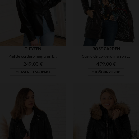
CITYZEN
ROSE GARDEN
Piel de cordero negro en blazer: corte clásico y elegancia duradera.
Cuero de cordero marrón Orion, capucha desmontable y corte ajustado.
249,00 €
479,00 €
TODAS LAS TEMPORADAS
OTOÑO/INVIERNO
TALLAS DISPONIBLES
S
M
L
XL
2XL
TALLAS DISPONIBLES
L
XL
2XL
3XL
4XL