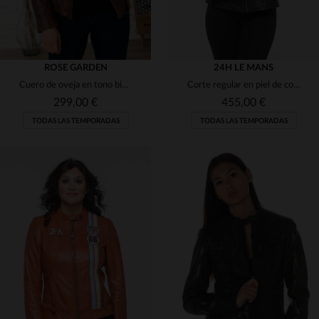
ROSE GARDEN
24H LE MANS
Cuero de oveja en tono bisonte para un perfecto femenino y versátil.
Corte regular en piel de cordero negro, versátil y con estilo motero.
299,00 €
455,00 €
TODAS LAS TEMPORADAS
TODAS LAS TEMPORADAS
TALLAS DISPONIBLES
TALLAS DISPONIBLES
M
L
2XL
3XL
4XL
S
M
L
XL
2XL