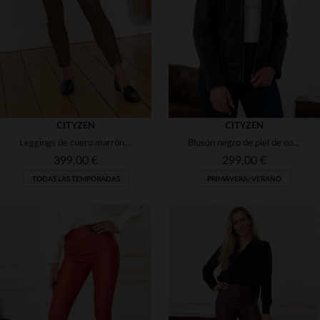
48
48
50
CITYZEN
CITYZEN
Leggings de cuero marrón para mujer
Blusón negro de piel de cordero, corte slim. Ligero y atemporal.
399,00 €
299,00 €
TODAS LAS TEMPORADAS
PRIMAVERA/VERANO
TALLAS DISPONIBLES
TALLAS DISPONIBLES