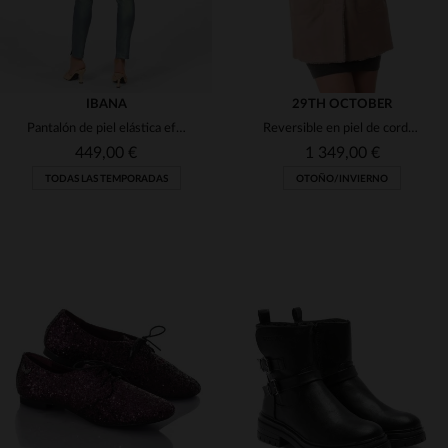
IBANA
29TH OCTOBER
Pantalón de piel elástica efecto metalizado
Reversible en piel de cordero: rosa desértico liso y afelpado suave.
449,00 €
1 349,00 €
TODAS LAS TEMPORADAS
OTOÑO/INVIERNO
TALLAS DISPONIBLES
TALLAS DISPONIBLES
38
40
38
40
42
44