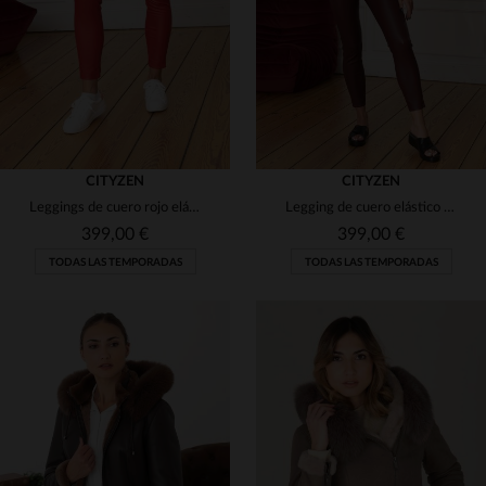
36
38
40
38
40
42
44
46
CITYZEN
CITYZEN
Leggings de cuero rojo elástico
Legging de cuero elástico para mujer en color burdeos
399,00 €
399,00 €
TODAS LAS TEMPORADAS
TODAS LAS TEMPORADAS
TALLAS DISPONIBLES
TALLAS DISPONIBLES
36
38
36
38
40