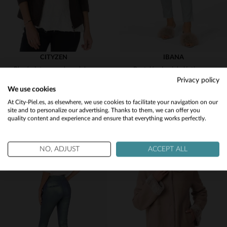
CITYZEN
IBANA
Blusón intemporal en piel de cordero, corte slimfit y cuello mao.
Pantalón de piel elástica azul Haze
Privacy policy
299,00 €
449,00 €
We use cookies
TODAS LAS TEMPORADAS
TODAS LAS TEMPORADAS
Would you like to be redirected to our English site?
At City-Piel.es, as elsewhere, we use cookies to facilitate your navigation on our
site and to personalize our advertising. Thanks to them, we can offer you
quality content and experience and ensure that everything works perfectly.
No
Yes
NO, ADJUST
ACCEPT ALL
TALLAS DISPONIBLES
TALLAS DISPONIBLES
38
46
38
40