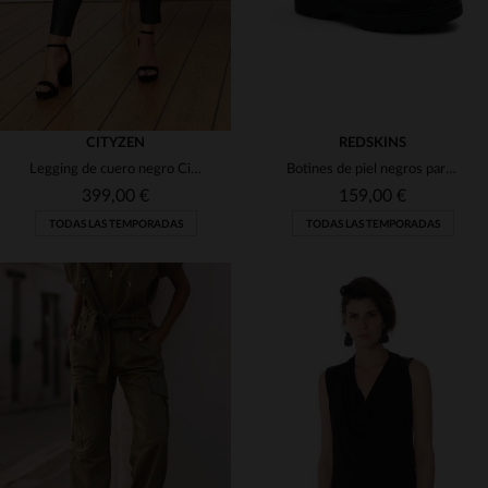
CITYZEN
REDSKINS
Legging de cuero negro Cityzen
Botines de piel negros para mujer.
399,00 €
159,00 €
TODAS LAS TEMPORADAS
TODAS LAS TEMPORADAS
TALLAS DISPONIBLES
TALLAS DISPONIBLES
38
40
44
36
38
39
40
41