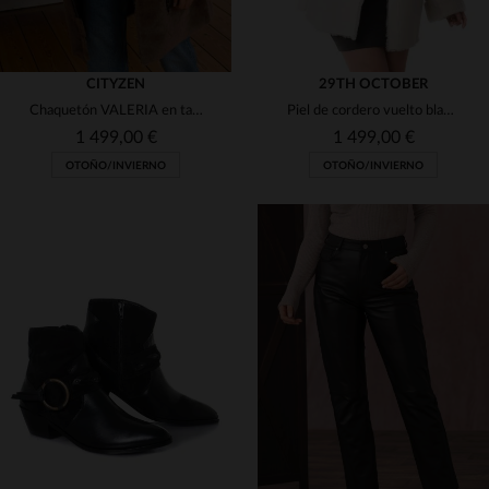
CITYZEN
29TH OCTOBER
Chaquetón VALERIA en taupe, piel de cordero vuelto para el frío.
Piel de cordero vuelto blanco. Cuello de lana, elegancia y calidez.
1 499,00 €
1 499,00 €
OTOÑO/INVIERNO
OTOÑO/INVIERNO
TALLAS DISPONIBLES
TALLAS DISPONIBLES
38
40
42
38
40
42