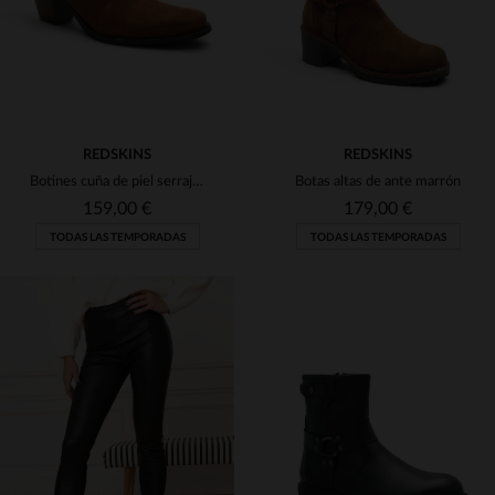
REDSKINS
REDSKINS
Botines cuña de piel serraje con aplicaciones de piel
Botas altas de ante marrón
159,00 €
179,00 €
TODAS LAS TEMPORADAS
TODAS LAS TEMPORADAS
TALLAS DISPONIBLES
36
37
38
39
40
TALLAS DISPONIBLES
41
36
37
38
39
40