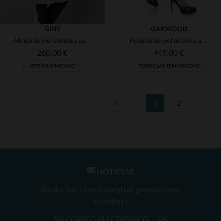
GINY
OAKWOOD
Abrigo de piel sintética para mujer
Polainas de piel de oveja azul
280,00 €
449,00 €
OTOÑO/INVIERNO
TODAS LAS TEMPORADAS
1
2
TALLAS DISPONIBLES
TALLAS DISPONIBLES
38
40
36
38
NOTICIAS
Reciba por correo nuestras promociones
y chollos !
OK