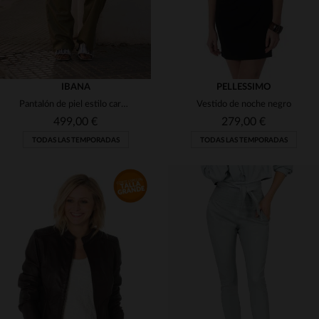
IBANA
PELLESSIMO
Pantalón de piel estilo cargo verde musgo
Vestido de noche negro
499,00 €
279,00 €
TODAS LAS TEMPORADAS
TODAS LAS TEMPORADAS
TALLAS DISPONIBLES
TALLAS DISPONIBLES
36
38
40
42
36
38
40
42