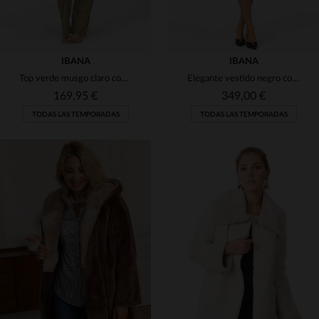
IBANA
IBANA
Top verde musgo claro con estampado floral
Elegante vestido negro con cinturón para mujer.
169,95 €
349,00 €
TODAS LAS TEMPORADAS
TODAS LAS TEMPORADAS
TALLAS DISPONIBLES
TALLAS DISPONIBLES
36
38
40
36
38
40