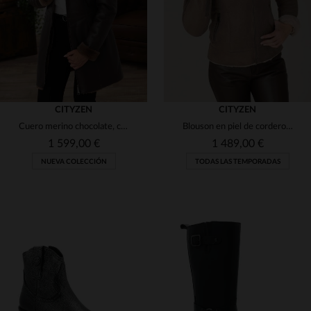
CITYZEN
CITYZEN
Cuero merino chocolate, capucha de zorro. Chaqueta 3/4 chic y cálida.
Blouson en piel de cordero merino semi engrasada con capucha de zorro.
1 599,00 €
1 489,00 €
NUEVA COLECCIÓN
TODAS LAS TEMPORADAS
TALLAS DISPONIBLES
TALLAS DISPONIBLES
38
40
42
44
46
38
40
42
44
46
48
50
48