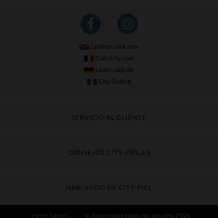
Leather-Jack.com
Cuir-City.com
Leder-Jack.de
City-Pelle.it
SERVICIO AL CLIENTE
Seguir mi pedido
Cambio & Reembolso
CONSEJOS CITY-PIEL.ES
Preguntas frecuentes
Cuidado de la piel
Entrega gratis
Contacte con el servicio de atención al cliente
Guía de materiales
HABLANDO DE CITY-PIEL
Guia de talla
Descubra City-piel
© Reservados todos los derecho 2026