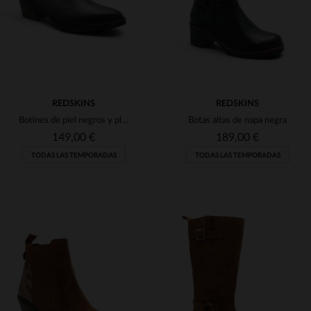
REDSKINS
REDSKINS
Botines de piel negros y plateados para mujer.
Botas altas de napa negra
149,00 €
189,00 €
TODAS LAS TEMPORADAS
TODAS LAS TEMPORADAS
TALLAS DISPONIBLES
TALLAS DISPONIBLES
36
37
38
39
40
36
37
38
39
40
41
41