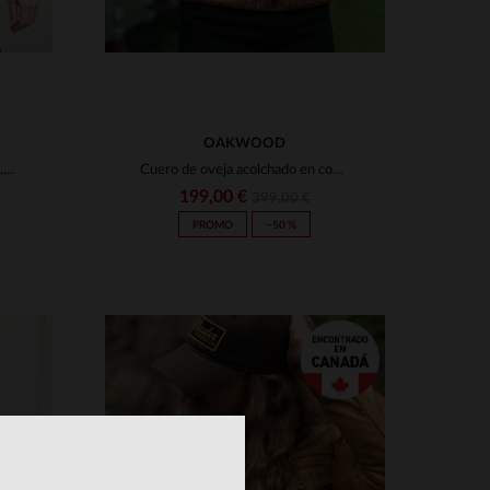
OAKWOOD
Blusón en cuero de oveja camel, capucha desmontable y corte regular.
Cuero de oveja acolchado en coñac, ideal para el frío con capucha.
199,00 €
399,00 €
PROMO
−50 %