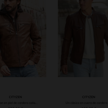
TALLAS DISPONIBLE
XS
S
M
L
XL
ALLAS DISPONIBLES
M
L
XL
2XL
3XL
3XL
4XL
CITYZEN
CITYZEN
Blouson en piel de cordero coñac. Capucha desmontable y corte clásico.