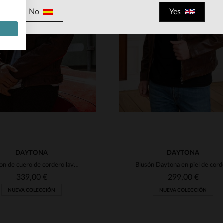
No
Yes
ALLAS DISPONIBLES
TALLAS DISPONIBLE
M
L
XL
2XL
3XL
M
L
XL
2XL
3XL
DAYTONA
DAYTONA
Blouson de cuero de cordero lavado en tono cognac oscuro.
339,00 €
299,00 €
NUEVA COLECCIÓN
NUEVA COLECCIÓN