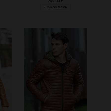
249,00 €
NUEVA COLECCIÓN
TALLAS DISPONIBLES
S
M
L
XL
2XL
3XL
S
3XL
4XL