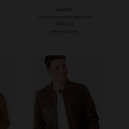
SCHOTT
Blouson de piel de cordero coñac, clásico y ligero para entretiempo.
Cazadora de piel ante color óxido
299,00 €
NUEVA COLECCIÓN
S
3XL
TALLAS DISPONIBLES