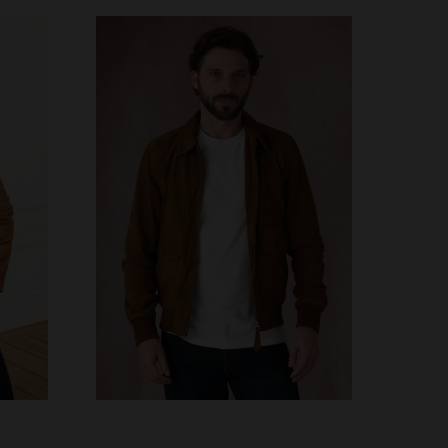
S
TALLAS DISPONIBLES
5XL
S
M
L
XL
2XL
3XL