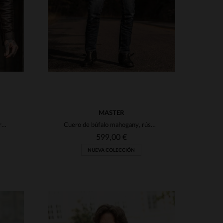
MASTER
Piel de búfalo en tono óxido, corte ajustado y estilo biker atemporal.
Cuero de búfalo mahogany, rústico. Detalles western y corte trucker.
599,00 €
NUEVA COLECCIÓN