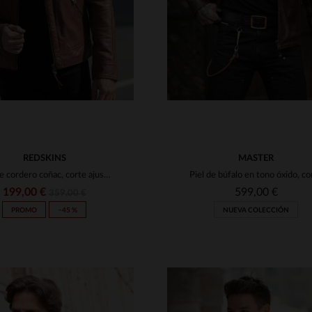
REDSKINS
MASTER
Piel de cordero coñac, corte ajustado y detalles moteros clásicos.
199,00 €
599,00 €
359,00 €
PROMO
−45 %
NUEVA COLECCIÓN