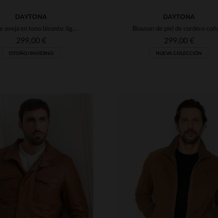
DAYTONA
DAYTONA
Piel de oveja en tono bisonte: ligero, cálido y de corte clásico.
299,00 €
299,00 €
OTOÑO/INVIERNO
NUEVA COLECCIÓN
TALLAS DISPONIBLE
S
M
L
XL
2XL
ALLAS DISPONIBLES