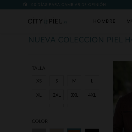
90 DÍAS PARA CAMBIAR DE OPINIÓN
HOMBRE
M
NUEVA COLECCION PIEL 
TALLA
XS
S
M
L
XL
2XL
3XL
4XL
5XL
6XL
8XL
9XL
COLOR
11XL
48
50
52