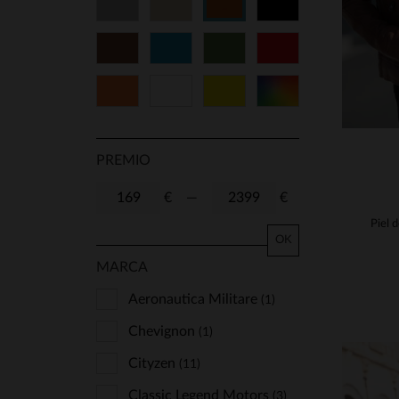
Gris
Beige
Negro
Cognac
54
58
Marrón
Azul
Verde
Rojo
Naranja
Blanco
Amarillo
Multicolor
PREMIO
€
—
€
OK
MARCA
Aeronautica Militare
(1)
Chevignon
(1)
Cityzen
(11)
Classic Legend Motors
(3)