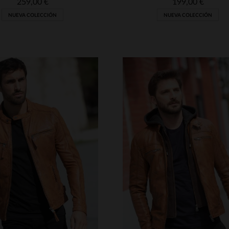
259,00 €
199,00 €
NUEVA COLECCIÓN
NUEVA COLECCIÓN
ALLAS DISPONIBLES
M
L
XL
2XL
3XL
TALLAS DISPONIBLE
4XL
5XL
S
M
L
XL
2XL