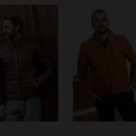
ALLAS DISPONIBLES
M
L
XL
2XL
3XL
TALLAS DISPONIBLE
4XL
5XL
6XL
M
L
XL
2XL
3XL