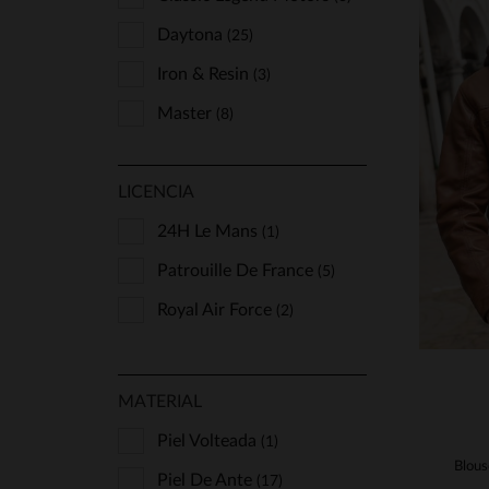
Daytona
(25)
Iron & Resin
(3)
Master
(8)
Oakwood
(1)
T
LICENCIA
Redskins
(10)
S
Schott
24H Le Mans
(7)
(1)
Serge Pariente
Patrouille De France
(8)
(5)
The Jack Leathers
Royal Air Force
(2)
(1)
MATERIAL
Piel Volteada
(1)
Piel De Ante
(17)