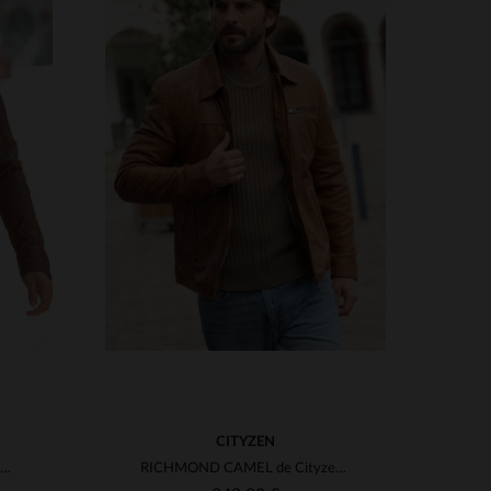
S
TALLAS DISPONIBLES
2XL
XS
S
M
L
XL
2XL
3XL
4XL
CITYZEN
Un clásico en cuero de cordero coñac, corte ajustado y versátil.
RICHMOND CAMEL de Cityzen: cuero de cordero, tono camel y corte slim.