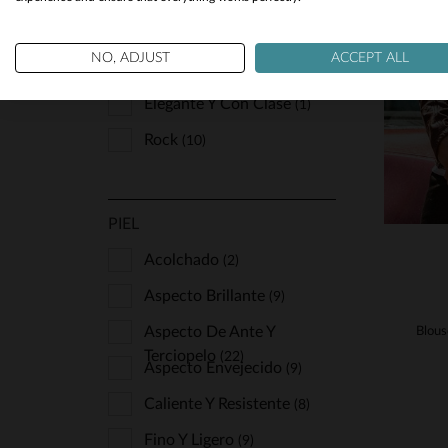
De Moda Y A La Última
(12)
T
NO, ADJUST
ACCEPT ALL
Deportivo Y Casual
(6)
S
Elegante Y Con Clase
(1)
Rock
(10)
PIEL
Acolchado
(2)
Aspecto Brillante
(9)
Aspecto De Ante Y
Terciopelo
(22)
Aspecto Envejecido
(9)
Caliente Y Resistente
(8)
Fino Y Ligero
(9)