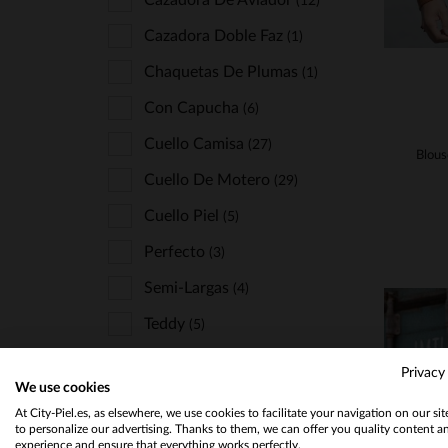
Cazadora De Aviador
(12)
Cazadora Doble Faz
(1)
Chaquetas De Plumas
(1)
Con Capucha
(6)
Cuello Camisa
(27)
Cuello De Motero
(29)
Cuello Piel
(5)
Perfecto
(3)
Semi-Largas
(4)
Teddy
(5)
Privacy
We use cookies
ESTILO
At City-Piel.es, as elsewhere, we use cookies to facilitate your navigation on our si
to personalize our advertising. Thanks to them, we can offer you quality content a
Clásico Y Atemporal
(44)
experience and ensure that everything works perfectly.