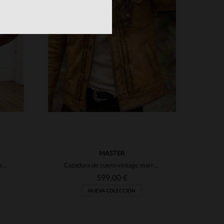
S
TALLAS DISPONIBLES
4XL
S
M
L
MASTER
Blusón Daytona en piel de cordero suave, tono bisonte y aire vintage.
Cazadora de cuero vintage marrón dorado
599,00 €
NUEVA COLECCIÓN