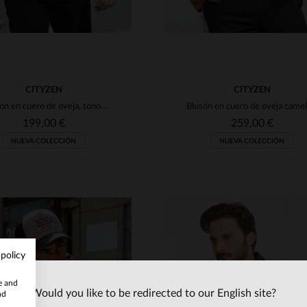
CITYZEN
CITYZEN
Blouson en cuero de oveja, tono coñac.Corte skinny, ligero y versátil.
199,00 €
259,00 €
NUEVA COLECCIÓN
NUEVA COLECCIÓN
 policy
te and
Would you like to be redirected to our English site?
nd