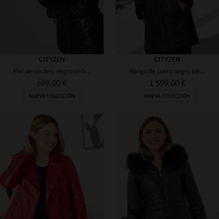
CITYZEN
CITYZEN
Piel de cordero negro en blouson mi-largo, elegante y cálido.
Abrigo de cuero negro para mujer con capucha de piel
699,00 €
1 599,00 €
NUEVA COLECCIÓN
NUEVA COLECCIÓN
TALLAS DISPONIBLES
38
40
42
44
46
TALLAS DISPONIBLES
38
40
42
44
46
48