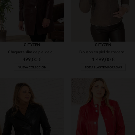
CITYZEN
CITYZEN
Chaqueta slim de piel de cordero en burdeos, brillo para noche.
Blouson en piel de cordero merino semi engrasada con capucha de zorro.
499,00 €
1 489,00 €
NUEVA COLECCIÓN
TODAS LAS TEMPORADAS
TALLAS DISPONIBLES
38
40
42
44
46
TALLAS DISPONIBLES
42
44
46
48
50
48