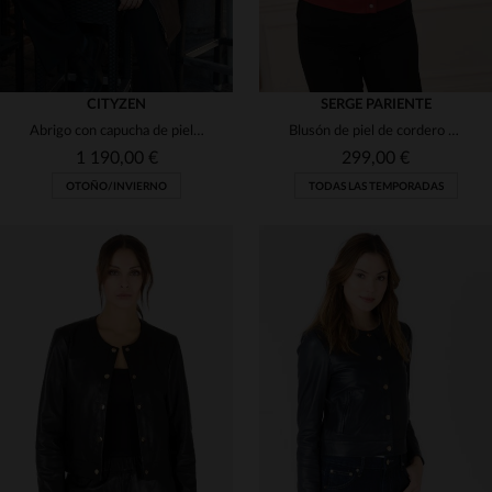
CITYZEN
SERGE PARIENTE
Abrigo con capucha de piel de oveja marrón para mujer
Blusón de piel de cordero rojo, corte slim y elegancia sofisticada.
1 190,00 €
299,00 €
OTOÑO/INVIERNO
TODAS LAS TEMPORADAS
TALLAS DISPONIBLES
TALLAS DISPONIBLES
40
44
46
48
M
L
XL