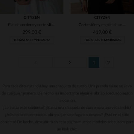
CITYZEN
CITYZEN
Piel de cordero y corte slim: el blusón CYNTHIA NOIR de Cityzen.
Corte skinny en piel de cordero granate. Perlada, suave y con estilo.
299,00 €
419,00 €
TODAS LAS TEMPORADAS
TODAS LAS TEMPORADAS
1
2
Para cada circunstancia hay una chaqueta de cuero. Una prenda así no se lleva
TALLAS DISPONIBLES
TALLAS DISPONIBLES
de cualquier manera. De hecho, es importante elegir el abrigo adecuado según
44
48
46
48
la ocasión.
¿Le gusta este conjunto? ¿Busca una chaqueta de cuero para una velada chic?
¿Aún no ha encontrado el abrigo que satisfaga sus deseos? ¡Está en el sitio
correcto! De hecho, descubrirá en esta página muchos modelos adecuados para
un look chic.