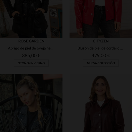
ROSE GARDEN
CITYZEN
Abrigo de piel de oveja negro, slimfit y elegante para el invierno.
Blusón de piel de cordero rojo perla. Brillo elegante y corte clásico.
385,00 €
479,00 €
OTOÑO/INVIERNO
NUEVA COLECCIÓN
TALLAS DISPONIBLES
TALLAS DISPONIBLES
M
L
XL
2XL
3XL
38
40
42
44
46