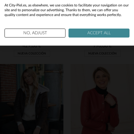
Would you like to be redirected to our English site?
At City-Piel.es, as elsewhere, we use cookies to facilitate your navigation on our
site and to personalize our advertising. Thanks to them, we can offer you
quality content and experience and ensure that everything works perfectly.
No
Yes
CITYZEN
CITYZEN
NO, ADJUST
ACCEPT ALL
Perfecto slim en cuero de cordero negro brillante, estilo chic y rock.
Blusón de piel de oveja retornada en tono whisky, cálido y elegante.
429,00 €
990,00 €
NUEVA COLECCIÓN
NUEVA COLECCIÓN
TALLAS DISPONIBLES
TALLAS DISPONIBLES
40
42
44
46
36
38
40
42
44