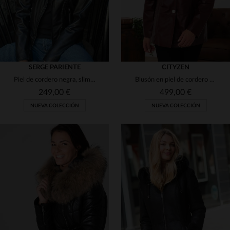
SERGE PARIENTE
CITYZEN
Piel de cordero negra, slim y sofisticada para looks clásicos.
Blusón en piel de cordero burdeos, perlado. Corte slim y brillo sutil.
249,00 €
499,00 €
NUEVA COLECCIÓN
NUEVA COLECCIÓN
TALLAS DISPONIBLES
TALLAS DISPONIBLES
S
M
38
42
44
46