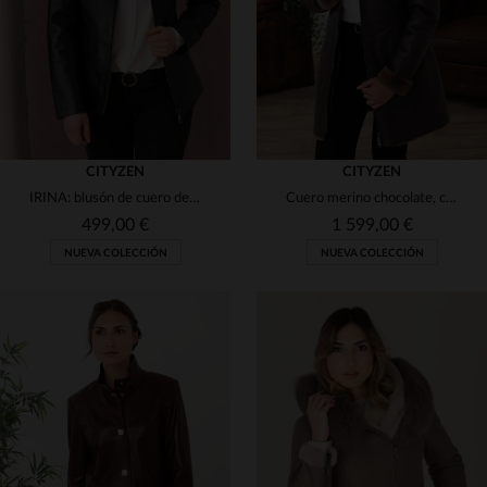
CITYZEN
CITYZEN
IRINA: blusón de cuero de cordero en negro perla, fresco y versátil.
Cuero merino chocolate, capucha de zorro. Chaqueta 3/4 chic y cálida.
499,00 €
1 599,00 €
NUEVA COLECCIÓN
NUEVA COLECCIÓN
TALLAS DISPONIBLES
TALLAS DISPONIBLES
38
42
44
46
48
38
40
42
44
46
50
48
50