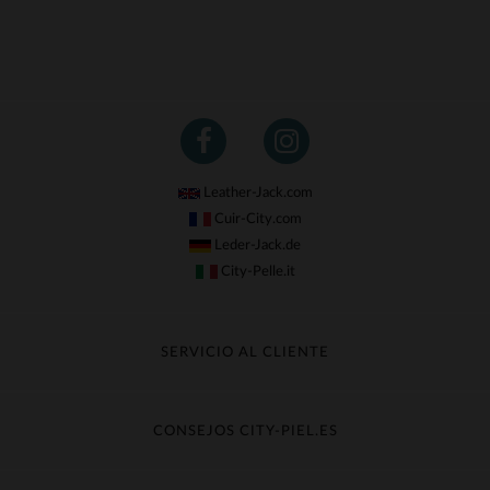
Leather-Jack.com
Cuir-City.com
Leder-Jack.de
City-Pelle.it
SERVICIO AL CLIENTE
Seguir mi pedido
Cambio & Reembolso
CONSEJOS CITY-PIEL.ES
Preguntas frecuentes
Cuidado de la piel
Entrega gratis