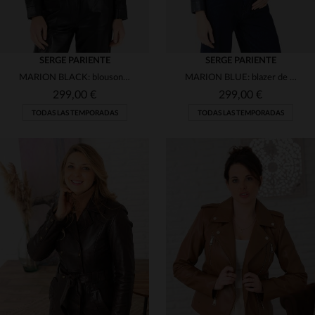
SERGE PARIENTE
SERGE PARIENTE
MARION BLACK: blouson en piel de cordero, minimalista y sofisticado.
MARION BLUE: blazer de piel de cordero, ligero y de corte elegante.
299,00 €
299,00 €
TODAS LAS TEMPORADAS
TODAS LAS TEMPORADAS
TALLAS DISPONIBLES
TALLAS DISPONIBLES
S
M
L
M
L