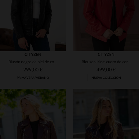
(17)
48
48
50
(7)
CITYZEN
CITYZEN
Blusón negro de piel de cordero, corte slim. Ligero y atemporal.
Blouson Irina: cuero de cordero rojo perla. Corte slimfit clásico.
299,00 €
499,00 €
PRIMAVERA/VERANO
NUEVA COLECCIÓN
TALLAS DISPONIBLES
38
40
42
44
46
TALLAS DISPONIBLES