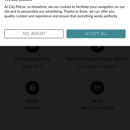
Would you like to be redirected to our English site?
At City-Piel.es, as elsewhere, we use cookies to facilitate your navigation on our
site and to personalize our advertising. Thanks to them, we can offer you
quality content and experience and ensure that everything works perfectly.
No
Yes
NO, ADJUST
ACCEPT ALL
ENTREGA GRATIS
90 DÍAS DEVOLUCIÓN GRATIS
desde 50 €
para cambio o crédito
PAGO
PAGO
SEGURO
EN 3 O 4 VECES