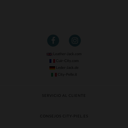
Leather-Jack.com
Cuir-City.com
Leder-Jack.de
City-Pelle.it
SERVICIO AL CLIENTE
Seguir mi pedido
Cambio & Reembolso
CONSEJOS CITY-PIEL.ES
Preguntas frecuentes