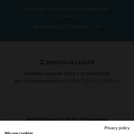
Reciba por correo nuestras promociones
y chollos !
OK
SERVICIO AL CLIENTE
Nuestros asesores están a su disposición
contact@city-piel.es
por correo electronico
NUESTROS SOCIOS DE CONFIANZA
Privacy policy
We use cookies